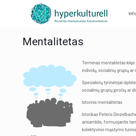
Inf
Mentalitetas
Terminas mentalitetas kilęs i
individų, socialinių grupių 
Specialistų tyrinėtojai išplė
socialinių grupių įpročių ar
Istorinis mentalitetas
Istorikas Peteris Dinzelbache
ansamblis, formuojantis tam 
kolektyvinio mąstymo turiniai