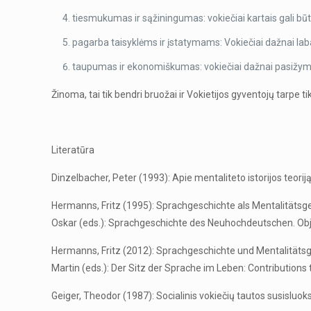
tiesmukumas ir sąžiningumas: vokiečiai kartais gali būti
pagarba taisyklėms ir įstatymams: Vokiečiai dažnai labai 
taupumas ir ekonomiškumas: vokiečiai dažnai pasižym
Žinoma, tai tik bendri bruožai ir Vokietijos gyventojų tarpe ti
Literatūra
Dinzelbacher, Peter (1993): Apie mentaliteto istorijos teorij
Hermanns, Fritz (1995): Sprachgeschichte als Mentalitätsge
Oskar (eds.): Sprachgeschichte des Neuhochdeutschen. Objek
Hermanns, Fritz (2012): Sprachgeschichte und Mentalitätsge
Martin (eds.): Der Sitz der Sprache im Leben: Contributions to
Geiger, Theodor (1987): Socialinis vokiečių tautos susisluok