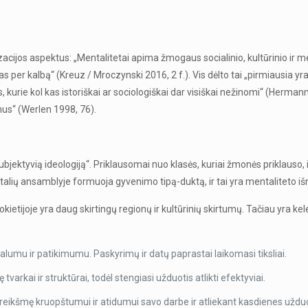
cijos aspektus: „Mentalitetai apima žmogaus socialinio, kultūrinio ir media
r kalbą“ (Kreuz / Mroczynski 2016, 2 f.). Vis dėlto tai „pirmiausia yra „
kurie kol kas istoriškai ar sociologiškai dar visiškai nežinomi“ (Hermanns
mus“ (Werlen 1998, 76).
jektyvią ideologiją“. Priklausomai nuo klasės, kuriai žmonės priklauso, 
alių ansamblyje formuoja gyvenimo tipą-duktą, ir tai yra mentaliteto išr
okietijoje yra daug skirtingų regionų ir kultūrinių skirtumų. Tačiau yra k
lumu ir patikimumu. Paskyrimų ir datų paprastai laikomasi tiksliai.
varkai ir struktūrai, todėl stengiasi užduotis atlikti efektyviai.
 reikšmę kruopštumui ir atidumui savo darbe ir atliekant kasdienes užduo