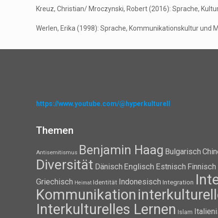
Kreuz, Christian/ Mroczynski, Robert (2016): Sprache, Kultur
Werlen, Erika (1998): Sprache, Kommunikationskultur und Men
https://www.youtube.com/@hyperkulturell
Themen
Benjamin Haag
Bulgarisch
Chin
Antisemitismus
Diversität
Dänisch
Englisch
Estnisch
Finnisch
Int
Griechisch
Indonesisch
Identität
Integration
Heimat
Kommunikation
interkulture
Interkulturelles Lernen
Italien
Islam