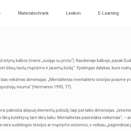
o
Materialschrank
Lexikon
E-Learning
š lotynų kalbos (mens „susijęs su protu“). Kasdienėje kalboje, pasak Dude
ar net ištisų tautų mąstymo ir jausmų būdą“. Ypatingas dalykas, kuris nuk
tė šias reikšmės dimensijas: „Mentalitetas mentaliteto istorijos prasme y
 dispozicijų visuma“ (Hermanns 1995, 77).
ris pabrėžia abipusį elementų pobūdį, taip pat laiko dimensijas. „Istorin
tikrą kolektyvą tam tikru laiku. Mentalitetas pasireiškia veiksmais“, – a
 nėra sudėtingos teorijos ar mąstymo sistemos, o veikiau „pagrindiniai įsi