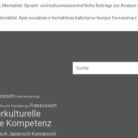
, Mentalität: Sprach- und kulturwissenschaftliche Beiträge zur Analyse v
talität. Apie socialinės ir kontaktinės kalbotyros teorijos formavimą i
esisch
Diskriminierung
Französisch
Flüchtlinge
Flucht
erkulturelle
lle Kompetenz
isch
Japanisch
Koreanisch