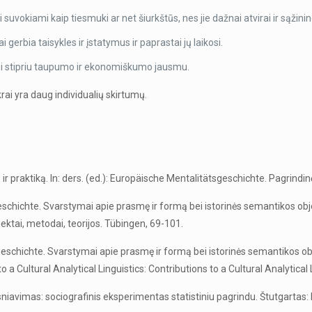
 suvokiami kaip tiesmuki ar net šiurkštūs, nes jie dažnai atvirai ir sąži
gerbia taisykles ir įstatymus ir paprastai jų laikosi.
i stipriu taupumo ir ekonomiškumo jausmu.
krai yra daug individualių skirtumų.
ą ir praktiką. In: ders. (ed.): Europäische Mentalitätsgeschichte. Pagrin
schichte. Svarstymai apie prasmę ir formą bei istorinės semantikos obj
tai, metodai, teorijos. Tübingen, 69-101.
schichte. Svarstymai apie prasmę ir formą bei istorinės semantikos obje
 a Cultural Analytical Linguistics: Contributions to a Cultural Analytical 
sniavimas: sociografinis eksperimentas statistiniu pagrindu. Štutgartas: