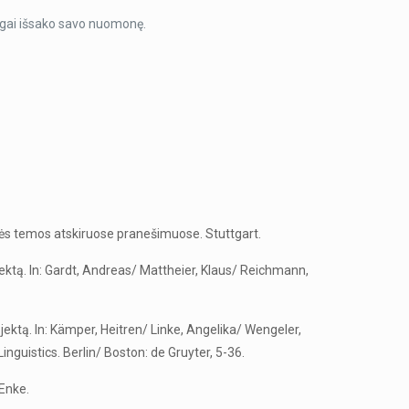
ningai išsako savo nuomonę.
dinės temos atskiruose pranešimuose. Stuttgart.
ektą. In: Gardt, Andreas/ Mattheier, Klaus/ Reichmann,
ktą. In: Kämper, Heitren/ Linke, Angelika/ Wengeler,
Linguistics. Berlin/ Boston: de Gruyter, 5-36.
 Enke.