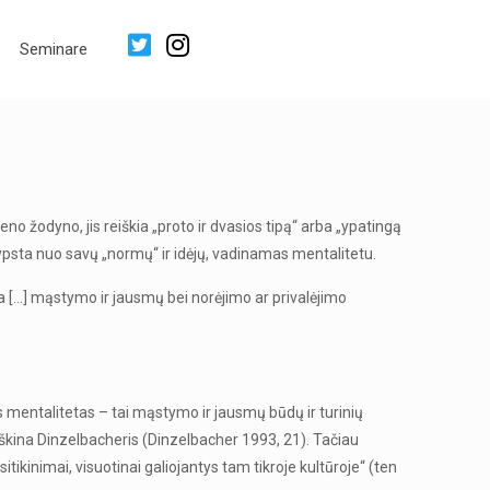
Seminare
no žodyno, jis reiškia „proto ir dvasios tipą“ arba „ypatingą
rypsta nuo savų „normų“ ir idėjų, vadinamas mentalitetu.
ra […] mąstymo ir jausmų bei norėjimo ar privalėjimo
is mentalitetas – tai mąstymo ir jausmų būdų ir turinių
iškina Dinzelbacheris (Dinzelbacher 1993, 21). Tačiau
tikinimai, visuotinai galiojantys tam tikroje kultūroje“ (ten