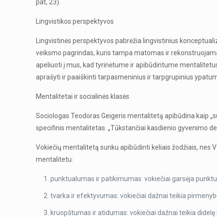
pat, 23).
Lingvistikos perspektyvos
Lingvistinės perspektyvos pabrėžia lingvistinius konceptualiza
veiksmo pagrindas, kuris tampa matomas ir rekonstruojamas pe
apeliuoti į mus, kad tyrinėtume ir apibūdintume mentalitetus, 
aprašyti ir paaiškinti tarpasmeninius ir tarpgrupinius ypatu
Mentalitetai ir socialinės klasės
Sociologas Teodoras Geigeris mentalitetą apibūdina kaip „sub
specifinis mentalitetas. „Tūkstančiai kasdienio gyvenimo det
Vokiečių mentalitetą sunku apibūdinti keliais žodžiais, nes V
mentalitetu:
punktualumas ir patikimumas: vokiečiai garsėja punktua
tvarka ir efektyvumas: vokiečiai dažnai teikia pirmenybę t
kruopštumas ir atidumas: vokiečiai dažnai teikia didelę