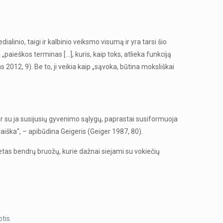
linio, taigi ir kalbinio veiksmo visumą ir yra tarsi šio
paieškos terminas […], kuris, kaip toks, atlieka funkciją
 2012, 9). Be to, ji veikia kaip „sąvoka, būtina moksliškai
ir su ja susijusių gyvenimo sąlygų, paprastai susiformuoja
aiška“, – apibūdina Geigeris (Geiger 1987, 80).
eletas bendrų bruožų, kurie dažnai siejami su vokiečių
tis.