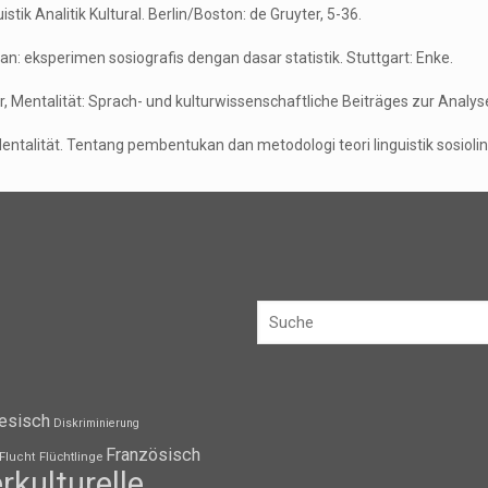
stik Analitik Kultural. Berlin/Boston: de Gruyter, 5-36.
an: eksperimen sosiografis dengan dasar statistik. Stuttgart: Enke.
r, Mentalität: Sprach- und kulturwissenschaftliche Beiträges zur Analyse
ntalität. Tentang pembentukan dan metodologi teori linguistik sosiolin
esisch
Diskriminierung
Französisch
Flüchtlinge
Flucht
erkulturelle