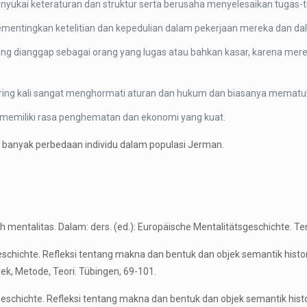
menyukai keteraturan dan struktur serta berusaha menyelesaikan tugas-
mementingkan ketelitian dan kepedulian dalam pekerjaan mereka dan dal
ang dianggap sebagai orang yang lugas atau bahkan kasar, karena me
ing kali sangat menghormati aturan dan hukum dan biasanya mematu
memiliki rasa penghematan dan ekonomi yang kuat.
da banyak perbedaan individu dalam populasi Jerman.
rah mentalitas. Dalam: ders. (ed.): Europäische Mentalitätsgeschichte. 
eschichte. Refleksi tentang makna dan bentuk dan objek semantik histor
k, Metode, Teori. Tübingen, 69-101.
schichte. Refleksi tentang makna dan bentuk dan objek semantik histori