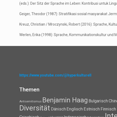
(eds.): Der Sitz der Sprache im Leben: Kontribusi untuk Lingui
Geiger, Theodor (1987): Stratifikasi sosial masyarakat Jerm
Kreuz, Christian / Mroczynski, Robert (2016): Sprache, Kultu
Werlen, Erika (1998): Sprache, Kommunikationskultur und Me
https://www.youtube.com/@hyperkulturell
Themen
Benjamin Haag
Bulgarisch
Chin
Antisemitismus
Diversität
Dänisch
Englisch
Estnisch
Finnisch
Int