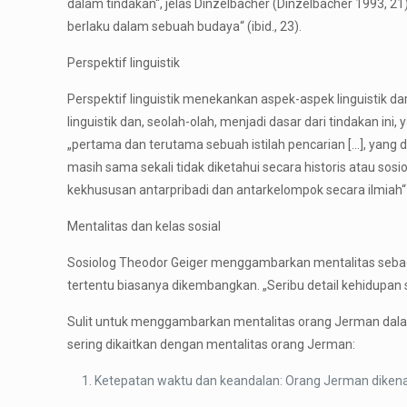
dalam tindakan“, jelas Dinzelbacher (Dinzelbacher 1993, 21
berlaku dalam sebuah budaya“ (ibid., 23).
Perspektif linguistik
Perspektif linguistik menekankan aspek-aspek linguistik d
linguistik dan, seolah-olah, menjadi dasar dari tindakan ini
„pertama dan terutama sebuah istilah pencarian […], yang 
masih sama sekali tidak diketahui secara historis atau so
kekhususan antarpribadi dan antarkelompok secara ilmiah“ 
Mentalitas dan kelas sosial
Sosiolog Theodor Geiger menggambarkan mentalitas sebagai
tertentu biasanya dikembangkan. „Seribu detail kehidupan s
Sulit untuk menggambarkan mentalitas orang Jerman dala
sering dikaitkan dengan mentalitas orang Jerman:
Ketepatan waktu dan keandalan: Orang Jerman dikenal 