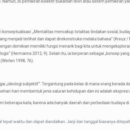
). Namun, isi pemikiran kolektif bukanlah teori atau sistem pemikiran
ari konseptualisasi: „Mentalitas mencakup totalitas tindakan sosial, b
, yang menjadi terlihat dan dapat direkonstruksi melalui bahasa“ (Kreuz /
dengan demikian memiliki fungsi menarik bagi kita untuk mengeksploras
siologis“ (Hermanns 2012, 9). Selain itu, ia berperan sebagai „konsep
(Werlen 1998, 76).
 „ideologi subjektif“. Tergantung pada kelas di mana orang berada da
ehari-hari membentuk jenis saluran kehidupan dan ini adalah ekspresi me
m beberapa kata, karena ada banyak daerah dan perbedaan budaya di
tepat waktu dan dapat diandalkan. Janji dan tanggal biasanya ditepat