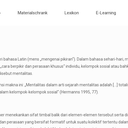
o
Materialschrank
Lexikon
E-Learning
dari bahasa Latin (mens „mengenai pikiran“). Dalam bahasa sehari-hari, 
 „cara berpikir dan perasaan khusus“ individu, kelompok sosial atau b
isebut mentalitas.
i makna ini: „Mentalitas dalam arti sejarah mentalitas adalah […] total
dalam kelompok-kelompok sosial“ (Hermanns 1995, 77).
er menekankan sifat timbal balik dari elemen-elemen tersebut serta di
 dan perasaan yang bersifat formatif untuk suatu kolektif tertentu dal