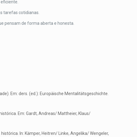
eficiente.
 tarefas cotidianas.
que pensam de forma aberta e honesta.
dade). Em: ders. (ed.): Europäische Mentalitätsgeschichte.
istórica. Em: Gardt, Andreas/ Mattheier, Klaus/
istórica. In: Kämper, Heitren/ Linke, Angelika/ Wengeler,