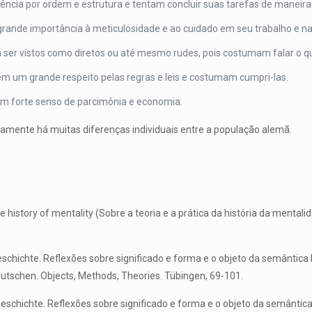
ncia por ordem e estrutura e tentam concluir suas tarefas de maneira 
ande importância à meticulosidade e ao cuidado em seu trabalho e nas
ser vistos como diretos ou até mesmo rudes, pois costumam falar o 
êm um grande respeito pelas regras e leis e costumam cumpri-las.
m forte senso de parcimônia e economia.
tamente há muitas diferenças individuais entre a população alemã.
e history of mentality (Sobre a teoria e a prática da história da mentali
schichte. Reflexões sobre significado e forma e o objeto da semântica h
tschen. Objects, Methods, Theories. Tübingen, 69-101.
chichte. Reflexões sobre significado e forma e o objeto da semântica h