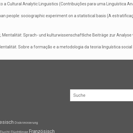
o a Cultural Analytic Linguistics (Contribuições para uma Linguística Ana
rman people: sociographic experiment on a statistical basis (A estratifi
r, Mentalität: Sprach- und kulturwissenschaftliche Beiträge zur Analyse 
ntalität. Sobre a formação e a metodologia da teoria linguística social
esisch
Diskriminierung
Französisch
Flüchtlinge
Flucht