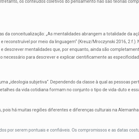
 Entretanto, os conteúdos coletivos do pensamento não são teorias co
cas da conceitualização: „As mentalidades abrangem a totalidade da ação 
el e reconstruível por meio da linguagem“ (Kreuz/Mroczynski 2016, 2 f.
rar e descrever mentalidades que, por enquanto, ainda são completamen
 necessário para descrever e explicar cientificamente as especificidade
ma „ideologia subjetiva“. Dependendo da classe à qual as pessoas per
etalhes da vida cotidiana formam no conjunto o tipo de vida-duto e ess
, pois há muitas regiões diferentes e diferenças culturais na Alemanha
idos por serem pontuais e confiáveis. Os compromissos e as datas cos