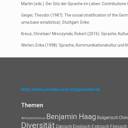
Martin (eds.): Der Sitz der Sprache im Leben: Contributions t
Geiger, Theodor (1987): The social stratification of the Ge
uma base estatística). Stuttgart: Enke.
Kreuz, Christian/ Mroczynski, Robert (2016): Sprache, Kultu
Werlen, Erika (1998): Sprache, Kommunikationskultur und Me
https://www.youtube.com/@hyperkulturell
Themen
Benjamin Haag
Bulgarisch
Chin
Antisemitismus
Diversität
Dänisch
Englisch
Estnisch
Finnisch