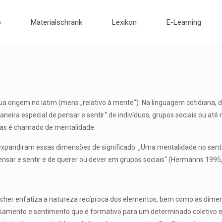
o
Materialschrank
Lexikon
E-Learning
 origem no latim (mens „relativo à mente“). Na linguagem cotidiana, de
aneira especial de pensar e sentir“ de indivíduos, grupos sociais ou at
eias é chamado de mentalidade.
xpandiram essas dimensões de significado: „Uma mentalidade no sentido
ensar e sentir e de querer ou dever em grupos sociais“ (Hermanns 1995,
acher enfatiza a natureza recíproca dos elementos, bem como as dimen
samento e sentimento que é formativo para um determinado coletivo