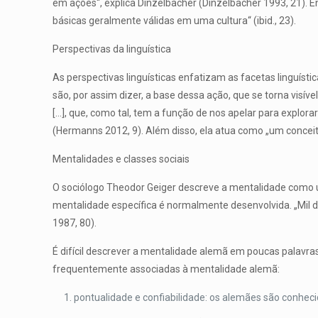
em ações“, explica Dinzelbacher (Dinzelbacher 1993, 21).
básicas geralmente válidas em uma cultura“ (ibid., 23).
Perspectivas da linguística
As perspectivas linguísticas enfatizam as facetas linguísti
são, por assim dizer, a base dessa ação, que se torna visív
[…], que, como tal, tem a função de nos apelar para explo
(Hermanns 2012, 9). Além disso, ela atua como „um conceito
Mentalidades e classes sociais
O sociólogo Theodor Geiger descreve a mentalidade como u
mentalidade específica é normalmente desenvolvida. „Mil d
1987, 80).
É difícil descrever a mentalidade alemã em poucas palavras
frequentemente associadas à mentalidade alemã:
pontualidade e confiabilidade: os alemães são conhec