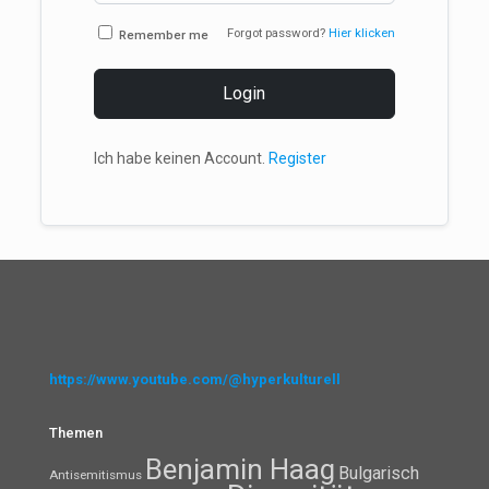
Forgot password?
Hier klicken
Remember me
Login
Ich habe keinen Account.
Register
https://www.youtube.com/@hyperkulturell
Themen
Benjamin Haag
Bulgarisch
Antisemitismus