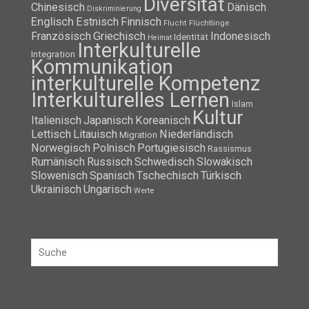
Diversität
Chinesisch
Dänisch
Diskriminierung
Englisch
Estnisch
Finnisch
Flüchtlinge
Flucht
Französisch
Griechisch
Indonesisch
Identität
Heimat
Interkulturelle
Integration
Kommunikation
interkulturelle Kompetenz
Interkulturelles Lernen
Islam
Kultur
Italienisch
Japanisch
Koreanisch
Lettisch
Litauisch
Niederländisch
Migration
Norwegisch
Polnisch
Portugiesisch
Rassismus
Rumänisch
Russisch
Schwedisch
Slowakisch
Slowenisch
Spanisch
Tschechisch
Türkisch
Ukrainisch
Ungarisch
Werte