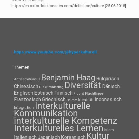
https://en.oxforddictionaries.com/definition/culture [25.06.2018].
https://www.youtube.com/@hyperkulturell
Themen
Benjamin Haag
Bulgarisch
Antisemitismus
Diversität
Chinesisch
Dänisch
Diskriminierung
Englisch
Estnisch
Finnisch
Flüchtlinge
Flucht
Französisch
Griechisch
Indonesisch
Identität
Heimat
Interkulturelle
Integration
Kommunikation
interkulturelle Kompetenz
Interkulturelles Lernen
Islam
Kultur
Italienisch
Japanisch
Koreanisch