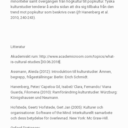
minoriteter samt övergången från högkultur till popkultur. Tyska
kulturstudier tenderar å andra sidan att dra sig tillbaka från den
trend mot popkultur som beskrivs ovan (jfr Hanenberg et al.
2010, 240-243).
Litteratur
Akademiskt rum: http://www.academicroom.com/topics/what-
is-cultural-studies [30.06.2018].
Assmann, Aleida (2012): Introduktion till kulturstudier. Ämnen,
begrepp, frågeställningar. Berlin: Erich Schmidt.
Hanenberg, Peter/ Capeloa Gil, Isabel/ Clara, Fernando/ Viana
Guarda, Filomena (2010): Ramförändring kulturstudier. Würzburg:
Königshausen und Neumann.
Hofstede, Geert/ Hofstede, Gert Jan (2005): Kulturer och
organisationer. Software of the Mind: Interkulturellt samarbete
och dess betydelse för överlevnad. New York: Mc Graw-Hill.
Oxford Dictionary: