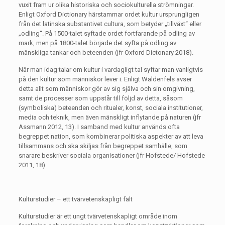
vuxit fram ur olika historiska och sociokulturella strömningar.
Enligt Oxford Dictionary härstammar ordet kultur ursprungligen
från det latinska substantivet cultura, som betyder „tillväxt“ eller
„odling“. På 1500-talet syftade ordet fortfarande på odling av
mark, men på 1800-talet började det syfta på odling av
mänskliga tankar och beteenden (jfr Oxford Dictonary 2018).
När man idag talar om kultur i vardagligt tal syftar man vanligtvis
på den kultur som människor lever i. Enligt Waldenfels avser
detta allt som människor gör av sig själva och sin omgivning,
samt de processer som uppstår till följd av detta, såsom
(symboliska) beteenden och ritualer, konst, sociala institutioner,
media och teknik, men även mänskligt inflytande på naturen (jfr
Assmann 2012, 13). I samband med kultur används ofta
begreppet nation, som kombinerar politiska aspekter av att leva
tillsammans och ska skiljas från begreppet samhälle, som
snarare beskriver sociala organisationer (jfr Hofstede/ Hofstede
2011, 18).
Kulturstudier – ett tvärvetenskapligt fält
Kulturstudier är ett ungt tvärvetenskapligt område inom