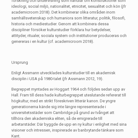
forskning och undervisning som handlar om konstruktioner som
ideologi, social miljö, nationalitet, etnicitet, sexualitet och kön (jfr
academicroom 2018). Det kombinerar olika områden inom
samhällsvetenskap och humaniora som litteratur, politik, filosofi,
historia och mediestudier. Genom att kombinera dessa
discipliner försöker kulturstudier förklara hur betydelser,
attityder, ritualer, sociala system och institutioner produceras och
genereras i en kultur (cf. academicroom 2018).
Ursprung
Enligt Assmann utvecklades kulturstudier till en akademisk
disciplin i USA på 1980-talet (jfr Assmann 2012, 19).
Begreppet myntades av Hoggart 1964 och följdes sedan upp av
Hall. Fram till dess hade kulturbegreppet uteslutande refererat till
högkultur, med en strikt föreskriven litterär kanon. De yngre
generationerna kände sig inte längre representerade i
universitetsstäder som Cambridge på grund av tvånget att
tillhöra den akademiska eliten, så de emigrerade till
arbetarstäder. Där byggde de upp en ny kultur i enlighet med sina
visioner och intressen, inspirerade av banbrytande tänkare som
Kant.