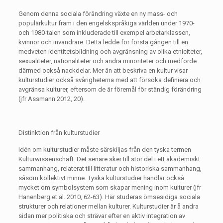
Genom denna sociala förändring växte en ny mass- och
populärkultur fram i den engelskspråkiga världen under 1970-
och 1980-talen som inkluderade till exempel arbetarklassen,
kvinnor och invandrare. Detta ledde för första gången till en
medveten identitetsbildning och avgränsning av olika etniciteter,
sexualiteter, nationaliteter och andra minoriteter och medförde
därmed också nackdelar. Mer än att beskriva en kultur visar
kulturstudier också svårigheterna med att försöka definiera och
avgränsa kulturer, eftersom de är föremål för ständig förändring
(jfr Assmann 2012, 20).
Distinktion från kulturstudier
Idén om kulturstudier måste särskiljas från den tyska termen
Kulturwissenschaft. Det senare sker till stor del i ett akademiskt
sammanhang, relaterat till litteratur och historiska sammanhang,
såsom kollektivt minne. Tyska kulturstudier handlar också
mycket om symbolsystem som skapar mening inom kulturer (jfr
Hanenberg et al. 2010, 62-63). Här studeras ömsesidiga sociala
strukturer och relationer mellan kulturer. Kulturstudier är å andra
sidan mer politiska och strävar efter en aktiv integration av