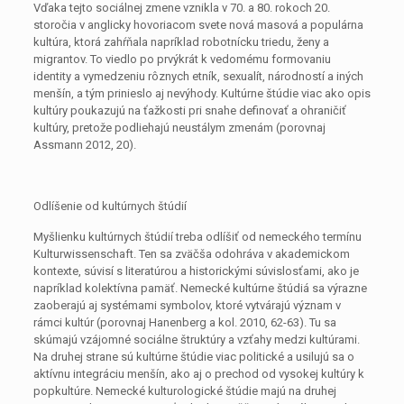
Vďaka tejto sociálnej zmene vznikla v 70. a 80. rokoch 20.
storočia v anglicky hovoriacom svete nová masová a populárna
kultúra, ktorá zahŕňala napríklad robotnícku triedu, ženy a
migrantov. To viedlo po prvýkrát k vedomému formovaniu
identity a vymedzeniu rôznych etník, sexualít, národností a iných
menšín, a tým prinieslo aj nevýhody. Kultúrne štúdie viac ako opis
kultúry poukazujú na ťažkosti pri snahe definovať a ohraničiť
kultúry, pretože podliehajú neustálym zmenám (porovnaj
Assmann 2012, 20).
Odlíšenie od kultúrnych štúdií
Myšlienku kultúrnych štúdií treba odlíšiť od nemeckého termínu
Kulturwissenschaft. Ten sa zväčša odohráva v akademickom
kontexte, súvisí s literatúrou a historickými súvislosťami, ako je
napríklad kolektívna pamäť. Nemecké kultúrne štúdiá sa výrazne
zaoberajú aj systémami symbolov, ktoré vytvárajú význam v
rámci kultúr (porovnaj Hanenberg a kol. 2010, 62-63). Tu sa
skúmajú vzájomné sociálne štruktúry a vzťahy medzi kultúrami.
Na druhej strane sú kultúrne štúdie viac politické a usilujú sa o
aktívnu integráciu menšín, ako aj o prechod od vysokej kultúry k
popkultúre. Nemecké kulturologické štúdie majú na druhej