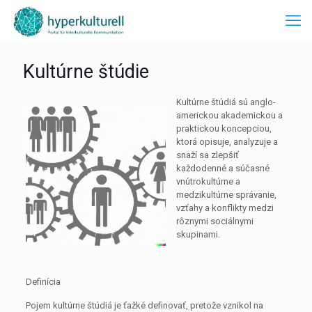
Kultúrne štúdie
Kultúrne štúdiá sú anglo-
americkou akademickou a
praktickou koncepciou,
ktorá opisuje, analyzuje a
snaží sa zlepšiť
každodenné a súčasné
vnútrokultúrne a
medzikultúrne správanie,
vzťahy a konflikty medzi
rôznymi sociálnymi
skupinami.
Definícia
Pojem kultúrne štúdiá je ťažké definovať, pretože vznikol na