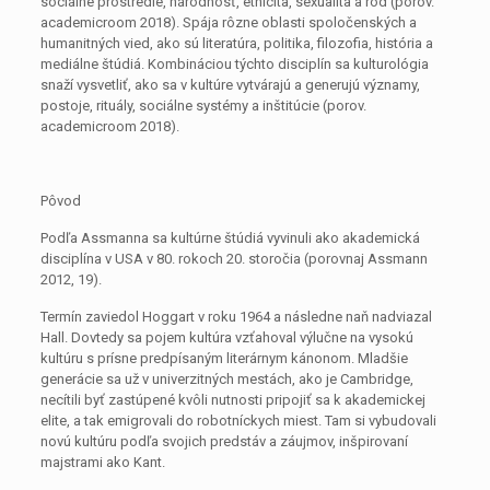
sociálne prostredie, národnosť, etnicita, sexualita a rod (porov.
academicroom 2018). Spája rôzne oblasti spoločenských a
humanitných vied, ako sú literatúra, politika, filozofia, história a
mediálne štúdiá. Kombináciou týchto disciplín sa kulturológia
snaží vysvetliť, ako sa v kultúre vytvárajú a generujú významy,
postoje, rituály, sociálne systémy a inštitúcie (porov.
academicroom 2018).
Pôvod
Podľa Assmanna sa kultúrne štúdiá vyvinuli ako akademická
disciplína v USA v 80. rokoch 20. storočia (porovnaj Assmann
2012, 19).
Termín zaviedol Hoggart v roku 1964 a následne naň nadviazal
Hall. Dovtedy sa pojem kultúra vzťahoval výlučne na vysokú
kultúru s prísne predpísaným literárnym kánonom. Mladšie
generácie sa už v univerzitných mestách, ako je Cambridge,
necítili byť zastúpené kvôli nutnosti pripojiť sa k akademickej
elite, a tak emigrovali do robotníckych miest. Tam si vybudovali
novú kultúru podľa svojich predstáv a záujmov, inšpirovaní
majstrami ako Kant.