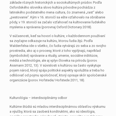
základe rôznych historických a sociokultúrnych prúdov. Podľa
Oxfordského slovníka slovo kultúra pôvodne pochádza z
latinského podstatného mena cultura, čo znamená „rast“ alebo
„pestovanie“. Kým v 16. storočí sa ešte vzťahovalo na obrábanie
pôdy, v 19. storočí sa začalo vzťahovať na kultivovanie ľudského
myslenia a správania (porovnaj Oxford Dictonary 2018).
V súčasnosti, keď sa hovorí o kultúre, v každodennom používaní
sa zvyčajne odkazuje na kultúru, ktorou ľudia žijú. Podľa
Waldenfelsa ide o všetko, čo ľudia vytvárajú zo seba a zo svojho
prostredia, ako aj o procesy, ktoré z toho vyplývajú, napríklad
(symbolické) správanie a rituály, umenie, sociálne inštitúcie,
médiá a technológie, ale aj vplyv človeka na prírodu (porov.
Assmann 2012, 13). V súvislosti s kultúrou sa často vyskytuje
pojem národ, ktorý spája politické aspekty spolužitia a treba ho
odlišovať od pojmu spoločnosť, ktorý opisuje skôr spoločenské
organizácie (porov. Hofstede/ Hofstede 2011, 18).
Kulturológia – interdisciplinárny odbor
Kultúrne štúdiá sú mladou interdisciplinárnou oblasťou výskumu
a výučby, ktorá sa zaoberá konštruktmi, ako sú ideológia,