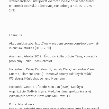
strane tendenciu ustupovať od tohto vyššie opísaného trendu
smerom k popkultúre (porovnaj Hanenberg a kol. 2010, 240 –
243).
Literatúra
Akademická izba: http://www.academicroom.com/topics/what-
is-cultural-studies [30.06.2018].
Assmann, Aleida (2012): Úvod do kulturológie. Témy, koncepty,
problémy. Berlín: Erich Schmidt.
Hanenberg, Peter/ Capeloa Gil, Isabel/ Clara, Fernando/ Viana
Guarda, Filomena (2010): Rámcové zmeny kultúrnych štúdií.
Würzburg: Königshausen und Neumann.
Hofstede, Geert/ Hofstede, Gert Jan (2005): Kultúry a
organizácie. Softvér mysle. Medzikultúrna spolupráca a jej
význam pre prežitie. New York: Mc Graw-Hill.
Oxfordský slovník:
https://en.oxforddictionaries.com/definition/culture [25.06.2018].