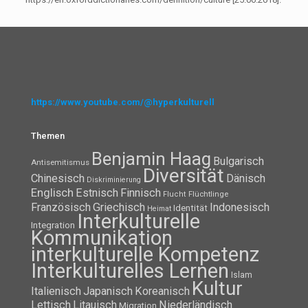
https://www.youtube.com/@hyperkulturell
Themen
Benjamin Haag
Bulgarisch
Antisemitismus
Diversität
Chinesisch
Dänisch
Diskriminierung
Englisch
Estnisch
Finnisch
Flüchtlinge
Flucht
Französisch
Griechisch
Indonesisch
Identität
Heimat
Interkulturelle
Integration
Kommunikation
interkulturelle Kompetenz
Interkulturelles Lernen
Islam
Kultur
Italienisch
Japanisch
Koreanisch
Lettisch
Litauisch
Niederländisch
Migration