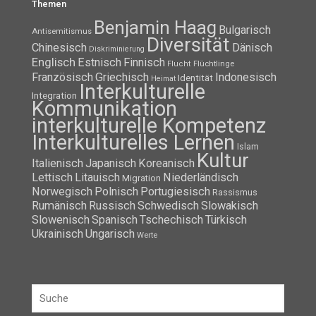
Themen
Benjamin Haag
Bulgarisch
Antisemitismus
Diversität
Chinesisch
Dänisch
Diskriminierung
Englisch
Estnisch
Finnisch
Flüchtlinge
Flucht
Französisch
Griechisch
Indonesisch
Identität
Heimat
Interkulturelle
Integration
Kommunikation
interkulturelle Kompetenz
Interkulturelles Lernen
Islam
Kultur
Italienisch
Japanisch
Koreanisch
Lettisch
Litauisch
Niederländisch
Migration
Norwegisch
Polnisch
Portugiesisch
Rassismus
Rumänisch
Russisch
Schwedisch
Slowakisch
Slowenisch
Spanisch
Tschechisch
Türkisch
Ukrainisch
Ungarisch
Werte