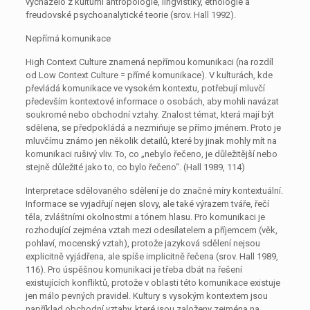
vycházelo z kulturní antropologie, lingvistiky, etnologie a
freudovské psychoanalytické teorie (srov. Hall 1992).
Nepřímá komunikace
High Context Culture znamená nepřímou komunikaci (na rozdíl
od Low Context Culture = přímé komunikace). V kulturách, kde
převládá komunikace ve vysokém kontextu, potřebují mluvčí
především kontextové informace o osobách, aby mohli navázat
soukromé nebo obchodní vztahy. Znalost témat, která mají být
sdělena, se předpokládá a nezmiňuje se přímo jménem. Proto je
mluvčímu známo jen několik detailů, které by jinak mohly mít na
komunikaci rušivý vliv. To, co „nebylo řečeno, je důležitější nebo
stejně důležité jako to, co bylo řečeno“. (Hall 1989, 114)
Interpretace sdělovaného sdělení je do značné míry kontextuální.
Informace se vyjadřují nejen slovy, ale také výrazem tváře, řečí
těla, zvláštními okolnostmi a tónem hlasu. Pro komunikaci je
rozhodující zejména vztah mezi odesílatelem a příjemcem (věk,
pohlaví, mocenský vztah), protože jazyková sdělení nejsou
explicitně vyjádřena, ale spíše implicitně řečena (srov. Hall 1989,
116). Pro úspěšnou komunikaci je třeba dbát na řešení
existujících konfliktů, protože v oblasti této komunikace existuje
jen málo pevných pravidel. Kultury s vysokým kontextem jsou
například obchodní vztahy, které jsou založeny zejména na