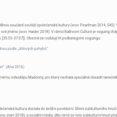
ílnou součástí soutěží společenské kultury (srov. Pearlman 2014, 545). V
vé jméno (srov. Haider 2018). V rámci Ballroom Culture je voguing chá
0, [35:55-37:07]). Obecně se rozlišují tři podkategorie voguingu:
lnou podle „úhlových pohybů“.
t“. (Aha 2016)
ému videoklipu Madonny, pro který nechala speciálně obsadit tanečníky
enská kultura dostala do širšího povědomí. Šíření subkulturního hnutí 
ns, start 2018), a sociální média, díky nimž se toto subkulturní hnutí 