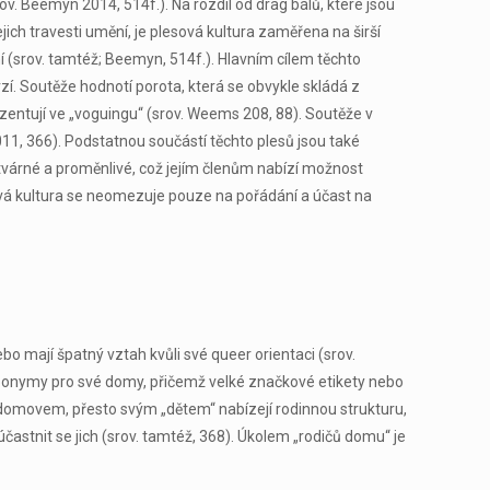
. Beemyn 2014, 514f.). Na rozdíl od drag bálů, které jsou
h travesti umění, je plesová kultura zaměřena na širší
 (srov. tamtéž; Beemyn, 514f.). Hlavním cílem těchto
rzí. Soutěže hodnotí porota, která se obvykle skládá z
ezentují ve „voguingu“ (srov. Weems 208, 88). Soutěže v
011, 366). Podstatnou součástí těchto plesů jsou také
 tvárné a proměnlivé, což jejím členům nabízí možnost
sová kultura se neomezuje pouze na pořádání a účast na
o mají špatný vztah kvůli své queer orientaci (srov.
eponymy pro své domy, přičemž velké značkové etikety nebo
m domovem, přesto svým „dětem“ nabízejí rodinnou strukturu,
častnit se jich (srov. tamtéž, 368). Úkolem „rodičů domu“ je