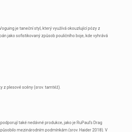
oguing je taneční styl, který využívá okouzlující pózy z
pán jako sofistikovaný způsob pouličního boje, kde vyhrává
 z plesové scény (srov. tamtéž).
podporují také nedávné produkce, jako je RuPaul’s Drag
přizpůsobilo mezinárodním podmínkám (srov. Haider 2018). V