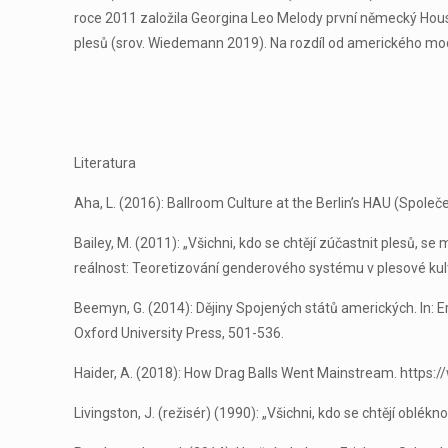
roce 2011 založila Georgina Leo Melody první německý House
plesů (srov. Wiedemann 2019). Na rozdíl od amerického mod
Literatura
Aha, L. (2016): Ballroom Culture at the Berlin’s HAU (Spole
Bailey, M. (2011): „Všichni, kdo se chtějí zúčastnit plesů,
reálnost: Teoretizování genderového systému v plesové kultu
Beemyn, G. (2014): Dějiny Spojených států amerických. In: Er
Oxford University Press, 501-536.
Haider, A. (2018): How Drag Balls Went Mainstream. https
Livingston, J. (režisér) (1990): „Všichni, kdo se chtějí oblék