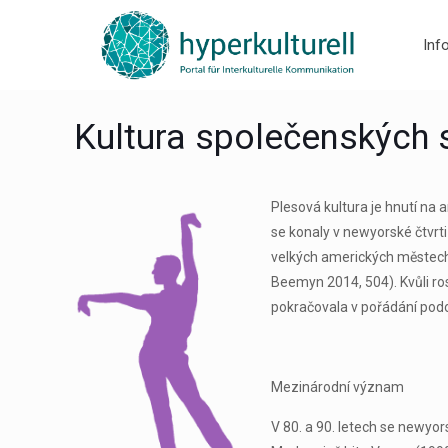
Inf
Kultura společenských 
Plesová kultura je hnutí na 
se konaly v newyorské čtvrti 
velkých amerických městech
Beemyn 2014, 504). Kvůli r
pokračovala v pořádání podo
Mezinárodní význam
V 80. a 90. letech se newyo