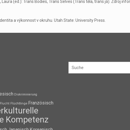
h, Laura (ed.): Trans Bodies, Trans Selves (Trans těla, trans já). Zdroj 
entita a výkonnost v okruhu. Utah State: University Press.
esisch
Diskriminierung
Französisch
Flüchtlinge
Flucht
erkulturelle
lle Kompetenz
isch
Japanisch
Koreanisch