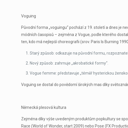
Voguing
Původní forma „voguingu“ pochází z 19. století a dnes je ned
módních časopisů – zejména z Vogue, podle kterého dostal s
ten, kdo má nejlepší choreografii (srov. Paris Is Burning 199
Starý způsob: odkazuje na původní formu, rozpoznate
Nový způsob: zahrnuje „akrobatické formy“.
Vogue femme: představuje „téměř hysterickou ženskos
Voguing se dostal do povědomí širokých mas díky světoznám
Německá plesová kultura
Zejména díky výše uvedeným produktům popkultury se společ
Race (World of Wonder, start 2009) nebo Pose (FX Productio