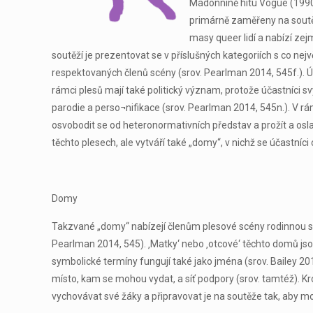
Madonnině hitu Vogue (1990)
primárně zaměřeny na soutěž
masy queer lidí a nabízí ze
soutěží je prezentovat se v příslušných kategoriích s co nej
respektovaných členů scény (srov. Pearlman 2014, 545f.). Úč
rámci plesů mají také politický význam, protože účastníci s
parodie a perso¬nifikace (srov. Pearlman 2014, 545n.). V rá
osvobodit se od heteronormativních představ a prožít a osl
těchto plesech, ale vytváří také „domy“, v nichž se účastníci 
Domy
Takzvané „domy“ nabízejí členům plesové scény rodinnou síť
Pearlman 2014, 545). ‚Matky‘ nebo ‚otcové‘ těchto domů js
symbolické termíny fungují také jako jména (srov. Bailey 20
místo, kam se mohou vydat, a síť podpory (srov. tamtéž). Kr
vychovávat své žáky a připravovat je na soutěže tak, aby m