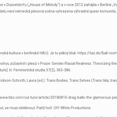
 v Düsseldorfu („House of Melody“) a v roce 2012 zahájila v Berlíně „V
elu není německá plesová scéna vyhrazena výhradně queer komunitě, ale
čenská kultura v berlínské HAU). Je to pěkný kluk. https://taz.de/Ball-r
 se mohou zúčastnit i plesů v Praze: Gender/Racial Realness: Theorizing
ře]. In: Feministická studia 37(2), 365-386.
ickson-Schroth, Laura (ed.): Trans Bodies, Trans Selves (Trans těla, tra
://www.bbc.com/cul-ture/article/20180810-drag-balls-the-glamorous-p
nout, se musí obléknout: Paříž hoří. Off-White Productions.