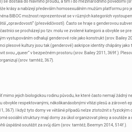
 se dostala do hlavního proudu, a tím i do mezinárodního povědomí (srov
e krásy a nabízejí především homosexuálním mužům platformu pro jejic
jména BlBOC možnost reprezentovat se v různých kategoriích vystoupení
větší „opravdovostí“ (přesvědčivostí). Často se hraje s genderovou subve
astníci se procházejí po tzv. molu ve zvolené kategorii a obvykle se pr
vým vystupováním odhalují genderové role jako konstrukt (srov. Bailey 2
mci plesové kultury jsou tak (genderové) askripce identity chápány jako
avit svou „queer“ v bezpečném prostoru (srov. Bailey 2011, 369f.). Ple
organizují (srov. tamtéž, 367).
 mimo jejich biologickou rodinu původu, ke které často nemají žádný neb
ou obvykle respektovanými, několikanásobnými vítězi plesů a zároveň 
11, 367). I když tyto domy ve většině případů nelze ztotožnit s fyzický
omě sociální struktury mají domy za úkol organizovat plesy a soutěže a ú
ohli úspěšně soutěžit za svůj dům (srov. tamtéž; Beemyn 2014, 514f.).