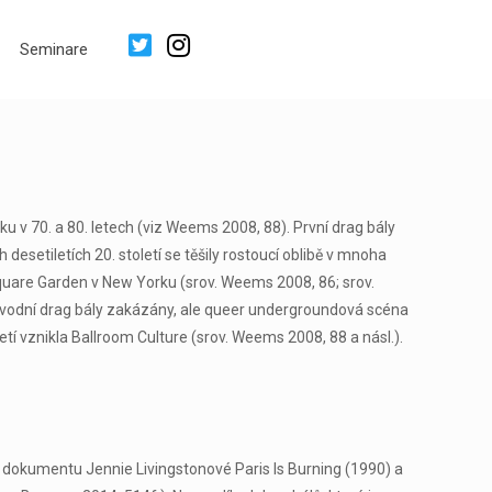
Seminare
u v 70. a 80. letech (viz Weems 2008, 88). První drag bály
h desetiletích 20. století se těšily rostoucí oblibě v mnoha
uare Garden v New Yorku (srov. Weems 2008, 86; srov.
ůvodní drag bály zakázány, ale queer undergroundová scéna
tí vznikla Ballroom Culture (srov. Weems 2008, 88 a násl.).
ky dokumentu Jennie Livingstonové Paris Is Burning (1990) a