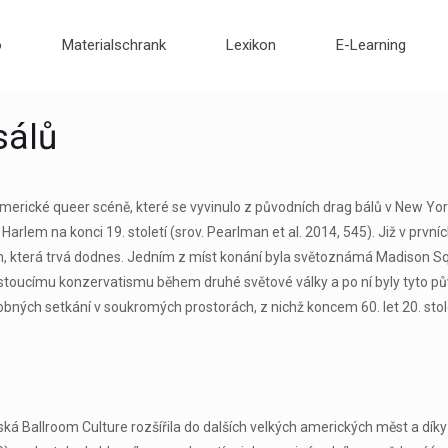
o
Materialschrank
Lexikon
E-Learning
sálů
americké queer scéně, které se vyvinulo z původních drag bálů v New York
Harlem na konci 19. století (srov. Pearlman et al. 2014, 545). Již v prvníc
, která trvá dodnes. Jedním z míst konání byla světoznámá Madison Sq
ostoucímu konzervatismu během druhé světové války a po ní byly tyto p
bných setkání v soukromých prostorách, z nichž koncem 60. let 20. stole
rská Ballroom Culture rozšířila do dalších velkých amerických měst a dí