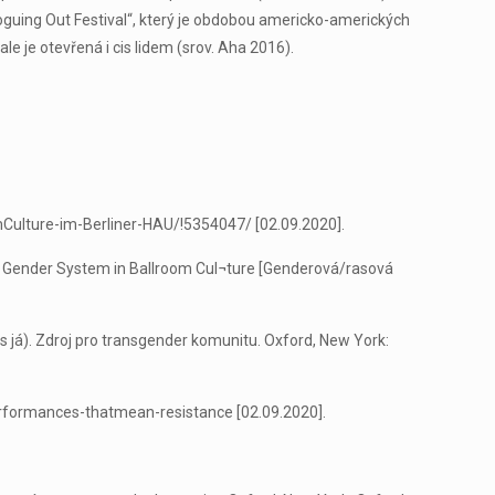
oguing Out Festival“, který je obdobou americko-amerických
 je otevřená i cis lidem (srov. Aha 2016).
oomCulture-im-Berliner-HAU/!5354047/ [02.09.2020].
 the Gender System in Ballroom Cul¬ture [Genderová/rasová
ns já). Zdroj pro transgender komunitu. Oxford, New York:
erformances-thatmean-resistance [02.09.2020].