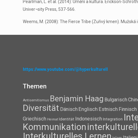
Pearlman, L. et al. (2014): Umění a kultura. Erickson-Schrot
Univer¬sity Press, 537-566.
Weems, M. (2008): The Fierce Tribe (Zuřivý kmen). Mužská id
https://www.youtube.com/@hyperkulturell
Themen
Benjamin Haag
Bulgarisch
Chin
Antisemitismus
Diversität
Dänisch
Englisch
Estnisch
Finnisch
Int
Griechisch
Indonesisch
Identität
Integration
Heimat
Kommunikation
interkulture
Interkulturelles Lernen
Italien