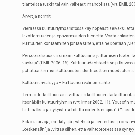
tilanteissa tuskin tai vain vaikeasti mahdollista (vrt. EMIL 200
Arvot ja normit
Vieraassa kulttuuriympäristössä käy nopeasti selväksi, että to
levottomuuden ja epävarmuuden tunnetta. Vasta erilaisten ku
kulttuurien kohtaaminen johtaa siihen, että ne koetaan „vierai
Persoonallisuus on omaan kulttuuriin sijoittumisen tuote. Tä
vankeja“ (EMIL 2006, 16). Kulttuuri-identiteetti on jatkuv
puhutaankin monikulttuuristen identiteettien muodostumisesta,
Kulttuurienvälisyys – kulttuurien välinen vaihto
Termi interkulttuurisuus viittaa eri kulttuurien tai kulttuuri
itsenäisiin kulttuuriryhmiin (vrt. Irmer 2002, 11). Yousefin
historiallista ja nykyistä suhdetta niiden kantajina“. (Yousefi
Erilaisia arvoja, merkitysjärjestelmiä ja tiedon tasoja omaavie
„keskenään“ ja „viittaa siihen, että vaihtoprosessissa synty