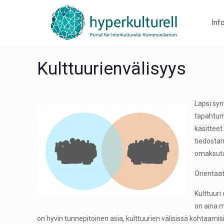
Inf
Kulttuurienvälisyys
Lapsi syn
tapahtumi
käsitteet
tiedostam
omaksut
Orientaat
Kulttuuri
on aina m
on hyvin tunnepitoinen asia, kulttuurien välisissä kohtaamisi