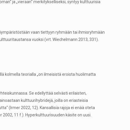
man“ ja „vieraan“ merkitykselliseksi, syntyy kulttuurisia
ttuuriympäristöstään vaan tiettyyn ryhmään tai ihmisryhmään
 kulttuuritaustansa vuoksi (vrt. Wiechelmann 2013, 331).
ä kolmella teorialla „on ilmeisistä eroista huolimatta
teiskunnassa. Se edellyttää selvästi erilaisten,
oastaan kulttuurihybridejä, joilla on eriasteisia
tta“ (Irmer 2022, 12). Kansallisia rajoja ei enää oteta
er 2002, 11 f.). Hyperkulttuurisuuden käsite on uusi.