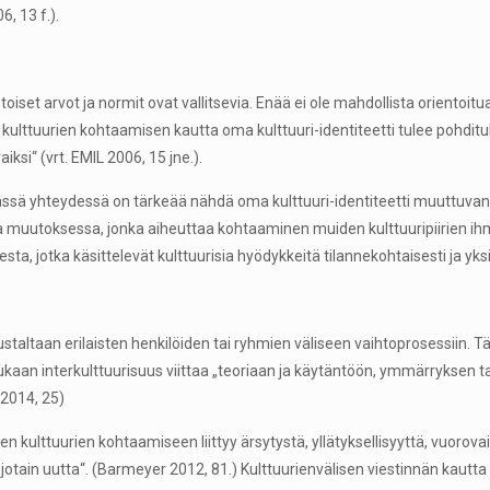
6, 13 f.).
iset arvot ja normit ovat vallitsevia. Enää ei ole mahdollista orientoitua
lttuurien kohtaamisen kautta oma kulttuuri-identiteetti tulee pohdituks
ksi“ (vrt. EMIL 2006, 15 jne.).
ssä yhteydessä on tärkeää nähdä oma kulttuuri-identiteetti muuttuvana, s
assa muutoksessa, jonka aiheuttaa kohtaaminen muiden kulttuuripiirien 
 jotka käsittelevät kulttuurisia hyödykkeitä tilannekohtaisesti ja yksilöl
taustaltaan erilaisten henkilöiden tai ryhmien väliseen vaihtoprosessiin. 
 mukaan interkulttuurisuus viittaa „teoriaan ja käytäntöön, ymmärryksen t
 2014, 25)
n kulttuurien kohtaamiseen liittyy ärsytystä, yllätyksellisyyttä, vuorovaiku
y jotain uutta“. (Barmeyer 2012, 81.) Kulttuurienvälisen viestinnän kaut