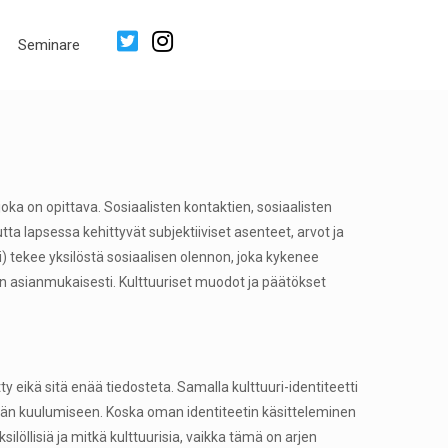
Seminare
joka on opittava. Sosiaalisten kontaktien, sosiaalisten
ta lapsessa kehittyvät subjektiiviset asenteet, arvot ja
) tekee yksilöstä sosiaalisen olennon, joka kykenee
n asianmukaisesti. Kulttuuriset muodot ja päätökset
ty eikä sitä enää tiedosteta. Samalla kulttuuri-identiteetti
hmään kuulumiseen. Koska oman identiteetin käsitteleminen
ilöllisiä ja mitkä kulttuurisia, vaikka tämä on arjen