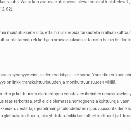
kas vauhti. Vasta kun vuorovaikutuksessa olevat henkilöt luokittelevat „o
12, 82).
mia muistutuksena siitä, että ihmisiä ei pidä tarkastella irrallaan kul
ttuurillistamista eli tiettyjen ominaisuuksien liittämistä heihin heidän
 usein synonyymeinä, niiden merkitys ei ole sama. Yousefin mukaan näill
syys on linkki transkulttuurisuuden ja monikulttuurisuuden välillä.
nnetta ja kulttuurista elämäntapaa edustavien ihmisten rinnakkaiseloa yh
taas tarkoittaa, että ei ole olemassa homogeenisia kulttuureja, vaan ain
liikkeiden, viestintäjärjestelmien ja taloudellisten riippuvuussuhteiden kau
lobaalia kulttuuria, joka yhdistää kaikki kansalliset kulttuurit (vrt. Irm