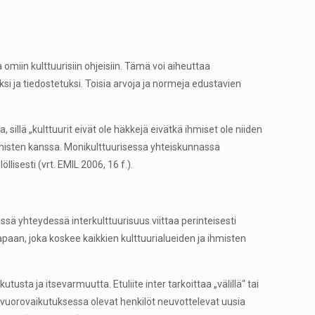
 omiin kulttuurisiin ohjeisiin. Tämä voi aiheuttaa
i ja tiedostetuksi. Toisia arvoja ja normeja edustavien
illä „kulttuurit eivät ole häkkejä eivätkä ihmiset ole niiden
ihmisten kanssa. Monikulttuurisessa yhteiskunnassa
lisesti (vrt. EMIL 2006, 16 f.).
Tässä yhteydessä interkulttuurisuus viittaa perinteisesti
apaan, joka koskee kaikkien kulttuurialueiden ja ihmisten
tusta ja itsevarmuutta. Etuliite inter tarkoittaa „välillä“ tai
ta vuorovaikutuksessa olevat henkilöt neuvottelevat uusia