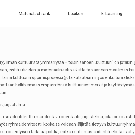
o
Materialschrank
Lexikon
E-Learning
tyy ilman kulttuurista ymmärrystä – toisin sanoen „kulttuuri“ on jotakin, 
en, instituutioiden ja materiaalisesti vaikutteita saaneen maailman kaut
. Tämä kulttuurin oppimisprosessi (jota kutsutaan myös enkulturaatioksi
attaan hallitsemaan ympäristönsä kulttuuriset merkit ja käyttäytymää
aan.
iojärjestelmä
 on siis identiteettiä muodostava orientaatiojärjestelmä, joka on sisäistet
yös ryhmäidentiteetti, koska se voidaan jäljittää tiettyyn kulttuuriry
ssa on erityisen tärkeää pohtia, mitkä osat omasta identiteetistä ovat yks