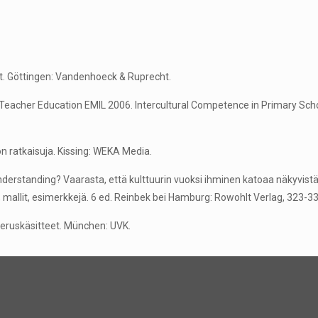
ät. Göttingen: Vandenhoeck & Ruprecht.
 Teacher Education EMIL 2006. Intercultural Competence in Primary Sch
ön ratkaisuja. Kissing: WEKA Media.
nderstanding? Vaarasta, että kulttuurin vuoksi ihminen katoaa näkyvis
 mallit, esimerkkejä. 6 ed. Reinbek bei Hamburg: Rowohlt Verlag, 323-33
peruskäsitteet. München: UVK.