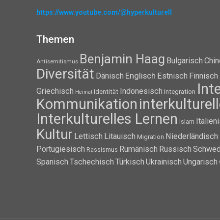
https://www.youtube.com/@hyperkulturell
Themen
Benjamin Haag
Bulgarisch
Chin
Antisemitismus
Diversität
Dänisch
Englisch
Estnisch
Finnisch
Int
Griechisch
Indonesisch
Identität
Integration
Heimat
Kommunikation
interkulture
Interkulturelles Lernen
Italien
Islam
Kultur
Lettisch
Litauisch
Niederländisch
Migration
Portugiesisch
Rumänisch
Russisch
Schwed
Rassismus
Spanisch
Tschechisch
Türkisch
Ukrainisch
Ungarisch