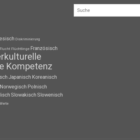
esisch
Diskriminierung
Französisch
Flüchtlinge
Flucht
erkulturelle
lle Kompetenz
isch
Japanisch
Koreanisch
Norwegisch
Polnisch
isch
Slowakisch
Slowenisch
Werte