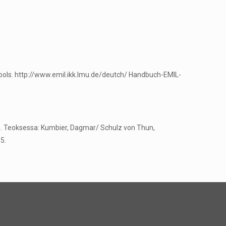
ools. http://www.emil.ikk.lmu.de/deutch/ Handbuch-EMIL-
tä. Teoksessa: Kumbier, Dagmar/ Schulz von Thun,
5.