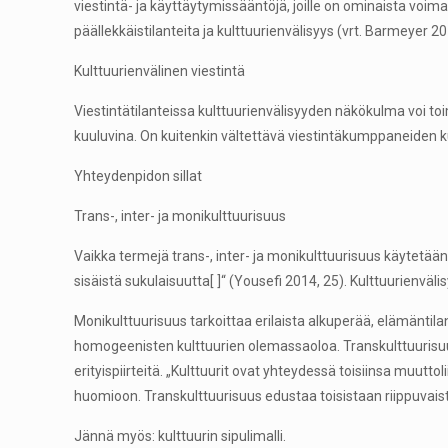
viestintä- ja käyttäytymissääntöjä, joille on ominaista voima
päällekkäistilanteita ja kulttuurienvälisyys (vrt. Barmeyer 20
Kulttuurienvälinen viestintä
Viestintätilanteissa kulttuurienvälisyyden näkökulma voi toi
kuuluvina. On kuitenkin vältettävä viestintäkumppaneiden kul
Yhteydenpidon sillat
Trans-, inter- ja monikulttuurisuus
Vaikka termejä trans-, inter- ja monikulttuurisuus käytetään
sisäistä sukulaisuutta[ ]“ (Yousefi 2014, 25). Kulttuurienväli
Monikulttuurisuus tarkoittaa erilaista alkuperää, elämäntila
homogeenisten kulttuurien olemassaoloa. Transkulttuurisuus 
erityispiirteitä. „Kulttuurit ovat yhteydessä toisiinsa muutto
huomioon. Transkulttuurisuus edustaa toisistaan riippuvaista g
Jännä myös: kulttuurin sipulimalli.