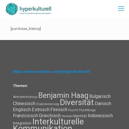
[purchase_history]
https://www.youtube.com/@hyperkulturell
Themen
Benjamin Haag
Bulgarisch
Antisemitismus
Diversität
Chinesisch
Dänisch
Diskriminierung
Englisch
Estnisch
Finnisch
Flüchtlinge
Flucht
Französisch
Griechisch
Indonesisch
Identität
Heimat
Interkulturelle
Integration
Kommunikation