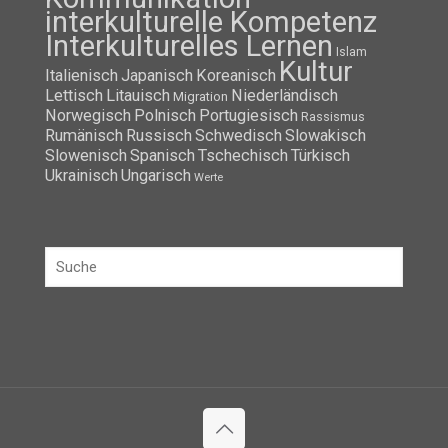
interkulturelle Kompetenz
Interkulturelles Lernen
Islam
Kultur
Italienisch
Japanisch
Koreanisch
Lettisch
Litauisch
Niederländisch
Migration
Norwegisch
Polnisch
Portugiesisch
Rassismus
Rumänisch
Russisch
Schwedisch
Slowakisch
Slowenisch
Spanisch
Tschechisch
Türkisch
Ukrainisch
Ungarisch
Werte