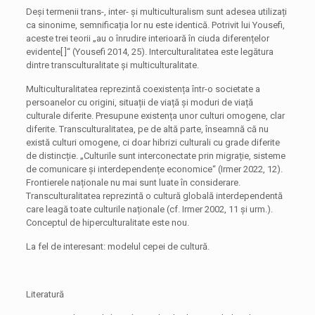
Deși termenii trans-, inter- și multiculturalism sunt adesea utilizați
ca sinonime, semnificația lor nu este identică. Potrivit lui Yousefi,
aceste trei teorii „au o înrudire interioară în ciuda diferențelor
evidente[ ]“ (Yousefi 2014, 25). Interculturalitatea este legătura
dintre transculturalitate și multiculturalitate.
Multiculturalitatea reprezintă coexistența într-o societate a
persoanelor cu origini, situații de viață și moduri de viață
culturale diferite. Presupune existența unor culturi omogene, clar
diferite. Transculturalitatea, pe de altă parte, înseamnă că nu
există culturi omogene, ci doar hibrizi culturali cu grade diferite
de distincție. „Culturile sunt interconectate prin migrație, sisteme
de comunicare și interdependențe economice“ (Irmer 2022, 12).
Frontierele naționale nu mai sunt luate în considerare.
Transculturalitatea reprezintă o cultură globală interdependentă
care leagă toate culturile naționale (cf. Irmer 2002, 11 și urm.).
Conceptul de hiperculturalitate este nou.
La fel de interesant: modelul cepei de cultură.
Literatură