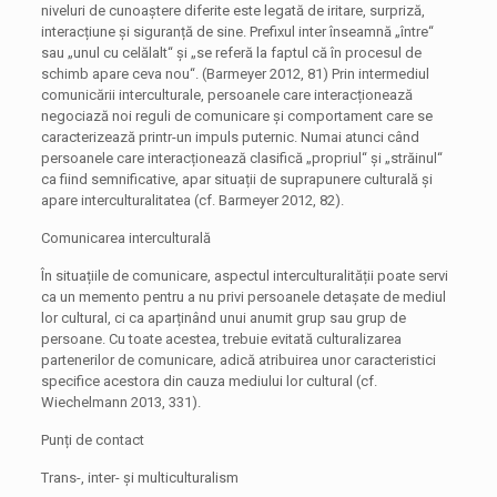
niveluri de cunoaștere diferite este legată de iritare, surpriză,
interacțiune și siguranță de sine. Prefixul inter înseamnă „între“
sau „unul cu celălalt“ și „se referă la faptul că în procesul de
schimb apare ceva nou“. (Barmeyer 2012, 81) Prin intermediul
comunicării interculturale, persoanele care interacționează
negociază noi reguli de comunicare și comportament care se
caracterizează printr-un impuls puternic. Numai atunci când
persoanele care interacționează clasifică „propriul“ și „străinul“
ca fiind semnificative, apar situații de suprapunere culturală și
apare interculturalitatea (cf. Barmeyer 2012, 82).
Comunicarea interculturală
În situațiile de comunicare, aspectul interculturalității poate servi
ca un memento pentru a nu privi persoanele detașate de mediul
lor cultural, ci ca aparținând unui anumit grup sau grup de
persoane. Cu toate acestea, trebuie evitată culturalizarea
partenerilor de comunicare, adică atribuirea unor caracteristici
specifice acestora din cauza mediului lor cultural (cf.
Wiechelmann 2013, 331).
Punți de contact
Trans-, inter- și multiculturalism