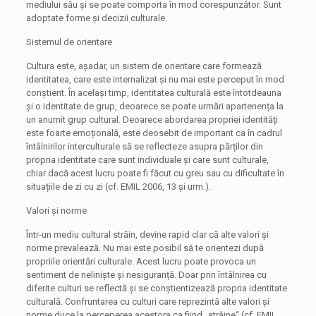
mediului său și se poate comporta în mod corespunzător. Sunt
adoptate forme și decizii culturale.
Sistemul de orientare
Cultura este, așadar, un sistem de orientare care formează
identitatea, care este internalizat și nu mai este perceput în mod
conștient. În același timp, identitatea culturală este întotdeauna
și o identitate de grup, deoarece se poate urmări apartenența la
un anumit grup cultural. Deoarece abordarea propriei identități
este foarte emoțională, este deosebit de important ca în cadrul
întâlnirilor interculturale să se reflecteze asupra părților din
propria identitate care sunt individuale și care sunt culturale,
chiar dacă acest lucru poate fi făcut cu greu sau cu dificultate în
situațiile de zi cu zi (cf. EMIL 2006, 13 și urm.).
Valori și norme
Într-un mediu cultural străin, devine rapid clar că alte valori și
norme prevalează. Nu mai este posibil să te orientezi după
propriile orientări culturale. Acest lucru poate provoca un
sentiment de neliniște și nesiguranță. Doar prin întâlnirea cu
diferite culturi se reflectă și se conștientizează propria identitate
culturală. Confruntarea cu culturi care reprezintă alte valori și
norme duce la perceperea acestora ca fiind „străine“ (cf. EMIL