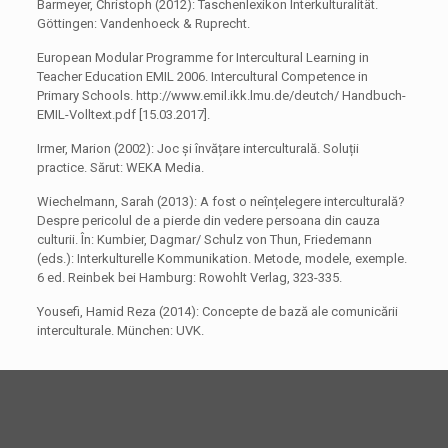
Barmeyer, Christoph (2012): Taschenlexikon Interkulturalität.
Göttingen: Vandenhoeck & Ruprecht.
European Modular Programme for Intercultural Learning in
Teacher Education EMIL 2006. Intercultural Competence in
Primary Schools. http://www.emil.ikk.lmu.de/deutch/ Handbuch-
EMIL-Volltext.pdf [15.03.2017].
Irmer, Marion (2002): Joc și învățare interculturală. Soluții
practice. Sărut: WEKA Media.
Wiechelmann, Sarah (2013): A fost o neînțelegere interculturală?
Despre pericolul de a pierde din vedere persoana din cauza
culturii. În: Kumbier, Dagmar/ Schulz von Thun, Friedemann
(eds.): Interkulturelle Kommunikation. Metode, modele, exemple.
6 ed. Reinbek bei Hamburg: Rowohlt Verlag, 323-335.
Yousefi, Hamid Reza (2014): Concepte de bază ale comunicării
interculturale. München: UVK.