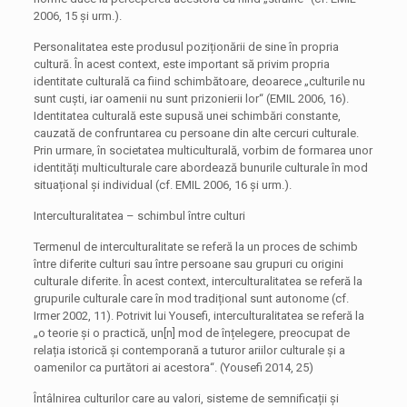
2006, 15 și urm.).
Personalitatea este produsul poziționării de sine în propria
cultură. În acest context, este important să privim propria
identitate culturală ca fiind schimbătoare, deoarece „culturile nu
sunt cuști, iar oamenii nu sunt prizonierii lor“ (EMIL 2006, 16).
Identitatea culturală este supusă unei schimbări constante,
cauzată de confruntarea cu persoane din alte cercuri culturale.
Prin urmare, în societatea multiculturală, vorbim de formarea unor
identități multiculturale care abordează bunurile culturale în mod
situațional și individual (cf. EMIL 2006, 16 și urm.).
Interculturalitatea – schimbul între culturi
Termenul de interculturalitate se referă la un proces de schimb
între diferite culturi sau între persoane sau grupuri cu origini
culturale diferite. În acest context, interculturalitatea se referă la
grupurile culturale care în mod tradițional sunt autonome (cf.
Irmer 2002, 11). Potrivit lui Yousefi, interculturalitatea se referă la
„o teorie și o practică, un[n] mod de înțelegere, preocupat de
relația istorică și contemporană a tuturor ariilor culturale și a
oamenilor ca purtători ai acestora“. (Yousefi 2014, 25)
Întâlnirea culturilor care au valori, sisteme de semnificații și