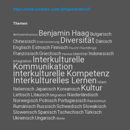
https://www.youtube.com/@hyperkulturell
Themen
Benjamin Haag
Bulgarisch
Antisemitismus
Diversität
Chinesisch
Dänisch
Diskriminierung
Englisch
Estnisch
Finnisch
Flüchtlinge
Flucht
Französisch
Griechisch
Indonesisch
Identität
Heimat
Interkulturelle
Integration
Kommunikation
interkulturelle Kompetenz
Interkulturelles Lernen
Islam
Kultur
Italienisch
Japanisch
Koreanisch
Lettisch
Litauisch
Niederländisch
Migration
Norwegisch
Polnisch
Portugiesisch
Rassismus
Rumänisch
Russisch
Schwedisch
Slowakisch
Slowenisch
Spanisch
Tschechisch
Türkisch
Ukrainisch
Ungarisch
Werte