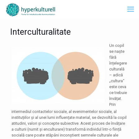
Interculturalitate
Un copil
se naște
fără
înțelegere
culturală
– adică
„cultura“
este ceva
ce trebuie
învățat.
Prin
intermediul contactelor sociale, al evenimentelor sociale, al
instituțiilor și al unei lumi influențate material, se dezvoltă la copil
atitudini, valori și concepte subiective. Acest proces de învățare
a culturii (numit și enculturare) transformă individul într-o ființă
socială care poate stăpâni inconștient semnele culturale ale