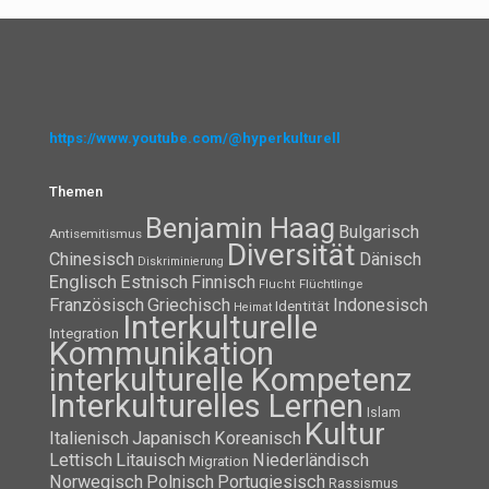
https://www.youtube.com/@hyperkulturell
Themen
Benjamin Haag
Bulgarisch
Antisemitismus
Diversität
Chinesisch
Dänisch
Diskriminierung
Englisch
Estnisch
Finnisch
Flüchtlinge
Flucht
Französisch
Griechisch
Indonesisch
Identität
Heimat
Interkulturelle
Integration
Kommunikation
interkulturelle Kompetenz
Interkulturelles Lernen
Islam
Kultur
Italienisch
Japanisch
Koreanisch
Lettisch
Litauisch
Niederländisch
Migration
Norwegisch
Polnisch
Portugiesisch
Rassismus