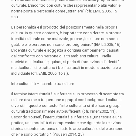
culturale. L’incontro con culture che rappresentano altri valori e
norme porta a percepirle come „straniere“ (cfr. EMIL 2006, 15
ss.).
La personalità è il prodotto del posizionamento nella propria
cultura. In questo contesto, è importante considerare la propria
identità culturale come mutevole, perché „le culture non sono
gabbie e le persone non sono loro prigioniere“ (EMIL 2006, 16).
L’identità culturale è soggetta a continui cambiamenti, causati
dal confronto con persone di altri ambienti culturali. Nella
società multiculturale, quindi, si parla di formazione di identità
multiculturali che trattano i beni culturali in modo situazionale e
individuale (cfr. EMIL 2006, 16 s.).
Interculturalità – scambio tra culture
Il termine interculturalità si riferisce a un processo di scambio tra
culture diverse o tra persone o gruppi con background culturali
diversi. In questo contesto, l’interculturalità si riferisce a gruppi
culturali tradizionalmente autosufficienti (cfr. Irmer 2002, 11).
Secondo Yousefi, l’interculturalità si riferisce a „una teoria e una
pratica, una modalità di comprensione che riguarda la relazione
storica e contemporanea di tutte le aree culturali e delle persone
che ne sono portatrici.“ (Yousefi 2014, 25)