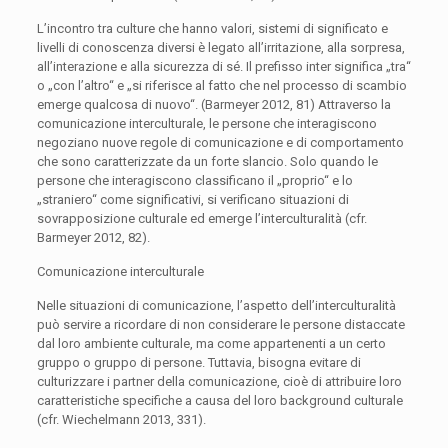
L’incontro tra culture che hanno valori, sistemi di significato e
livelli di conoscenza diversi è legato all’irritazione, alla sorpresa,
all’interazione e alla sicurezza di sé. Il prefisso inter significa „tra“
o „con l’altro“ e „si riferisce al fatto che nel processo di scambio
emerge qualcosa di nuovo“. (Barmeyer 2012, 81) Attraverso la
comunicazione interculturale, le persone che interagiscono
negoziano nuove regole di comunicazione e di comportamento
che sono caratterizzate da un forte slancio. Solo quando le
persone che interagiscono classificano il „proprio“ e lo
„straniero“ come significativi, si verificano situazioni di
sovrapposizione culturale ed emerge l’interculturalità (cfr.
Barmeyer 2012, 82).
Comunicazione interculturale
Nelle situazioni di comunicazione, l’aspetto dell’interculturalità
può servire a ricordare di non considerare le persone distaccate
dal loro ambiente culturale, ma come appartenenti a un certo
gruppo o gruppo di persone. Tuttavia, bisogna evitare di
culturizzare i partner della comunicazione, cioè di attribuire loro
caratteristiche specifiche a causa del loro background culturale
(cfr. Wiechelmann 2013, 331).