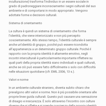
inculturazione) trasforma l’individuo in un essere sociale in
grado di padroneggiare inconsciamente i segni culturali del suo
ambiente e di comportarsi in modo appropriato. Vengono
adottate forme e decisioni culturali.
Sistema di orientamento
La cultura è quindi un sistema di orientamento che forma
l’identità, che viene interiorizzato e non più percepito
coscientemente. Allo stesso tempo, l’identità culturale è sempre
anche un’identità di gruppo, poiché può essere ricondotta
all’appartenenza a un determinato gruppo culturale. Poiché il
rapporto con la propria identità è altamente emotivo, negli
incontri interculturali è particolarmente importante riflettere su
quali parti della propria identità siano individuali e quali culturali,
anche se ciò può essere fatto difficilmente o solo con difficoltà
nelle situazioni quotidiane (cfr. EMIL 2006, 13 s.).
Valori e norme
In un ambiente culturale straniero, diventa subito chiaro che
prevalgono altri valori e norme. Non è più possibile orientarsi alle
proprie linee guida culturali. Questo può causare una sensazione
di disagio e insicurezza. È solo attraverso l’incontro con culture
diverse che si riflette e si prende coscienza della propria identità