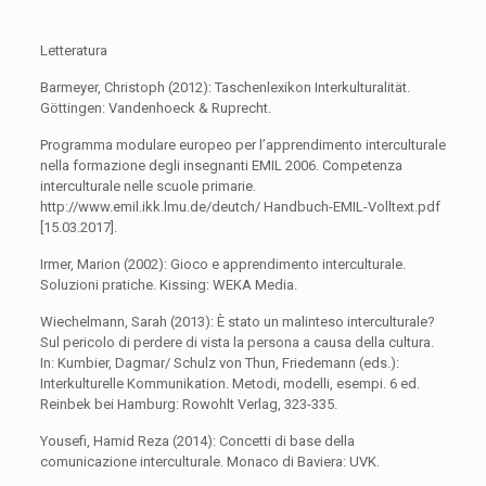
Letteratura
Barmeyer, Christoph (2012): Taschenlexikon Interkulturalität.
Göttingen: Vandenhoeck & Ruprecht.
Programma modulare europeo per l’apprendimento interculturale
nella formazione degli insegnanti EMIL 2006. Competenza
interculturale nelle scuole primarie.
http://www.emil.ikk.lmu.de/deutch/ Handbuch-EMIL-Volltext.pdf
[15.03.2017].
Irmer, Marion (2002): Gioco e apprendimento interculturale.
Soluzioni pratiche. Kissing: WEKA Media.
Wiechelmann, Sarah (2013): È stato un malinteso interculturale?
Sul pericolo di perdere di vista la persona a causa della cultura.
In: Kumbier, Dagmar/ Schulz von Thun, Friedemann (eds.):
Interkulturelle Kommunikation. Metodi, modelli, esempi. 6 ed.
Reinbek bei Hamburg: Rowohlt Verlag, 323-335.
Yousefi, Hamid Reza (2014): Concetti di base della
comunicazione interculturale. Monaco di Baviera: UVK.