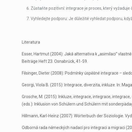
Zůstaňte pozitivní: integrace je proces, který vyžaduje č
Vyhledejte podporu: Je důležité vyhledat podporu, když
Literatura
Esser, Hartmut (2004): Jaká alternativa k „asimilaci“ vlastn
Beiträge Heft 23. Osnabrück, 41-59.
Filsinger, Dieter (2008): Podmínky úspěšné integrace – sle
Georgi, Viola B. (2015): Integrace, diverzita, inkluze. In: 
Grosche, M. (2015): Inkluze, integrace, integrace, integrace, i
(eds.): Inklusion von Schülern und Schülern mit sonderpäd
Hillmann, Karl-Heinz (2007): Wörterbuch der Soziologie. Vydá
Odborná rada německých nadací pro integraci a migraci (201