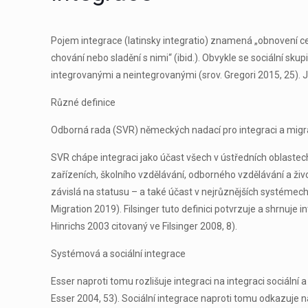
Pojem integrace (latinsky integratio) znamená „obnovení ce
chování nebo sladění s nimi“ (ibid.). Obvykle se sociální sk
integrovanými a neintegrovanými (srov. Gregori 2015, 25). 
Různé definice
Odborná rada (SVR) německých nadací pro integraci a migraci
SVR chápe integraci jako účast všech v ústředních oblastec
zařízeních, školního vzdělávání, odborného vzdělávání a život
závislá na statusu – a také účast v nejrůznějších systémec
Migration 2019). Filsinger tuto definici potvrzuje a shrnuje 
Hinrichs 2003 citovaný ve Filsinger 2008, 8).
Systémová a sociální integrace
Esser naproti tomu rozlišuje integraci na integraci sociáln
Esser 2004, 53). Sociální integrace naproti tomu odkazuje na 