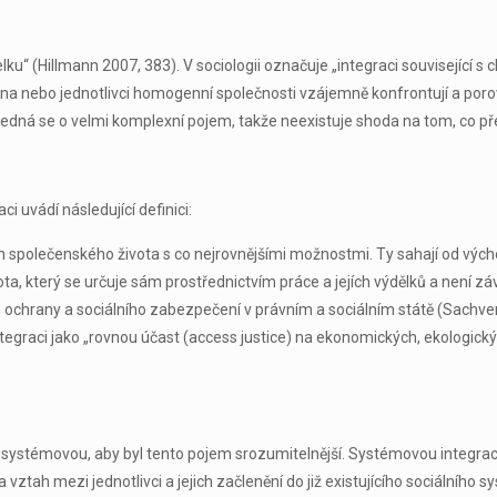
lku“ (Hillmann 2007, 383). V sociologii označuje „integraci související
upina nebo jednotlivci homogenní společnosti vzájemně konfrontují a poro
Jedná se o velmi komplexní pojem, takže neexistuje shoda na tom, co př
 uvádí následující definici:
h společenského života s co nejrovnějšími možnostmi. Ty sahají od výcho
a, který se určuje sám prostřednictvím práce a jejích výdělků a není závi
h ochrany a sociálního zabezpečení v právním a sociálním státě (Sachve
integraci jako „rovnou účast (access justice) na ekonomických, ekologickýc
í a systémovou, aby byl tento pojem srozumitelnější. Systémovou integrac
vztah mezi jednotlivci a jejich začlenění do již existujícího sociálního s