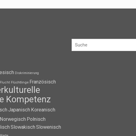
esisch
Diskriminierung
Französisch
Flüchtlinge
Flucht
erkulturelle
lle Kompetenz
isch
Japanisch
Koreanisch
Norwegisch
Polnisch
isch
Slowakisch
Slowenisch
Werte