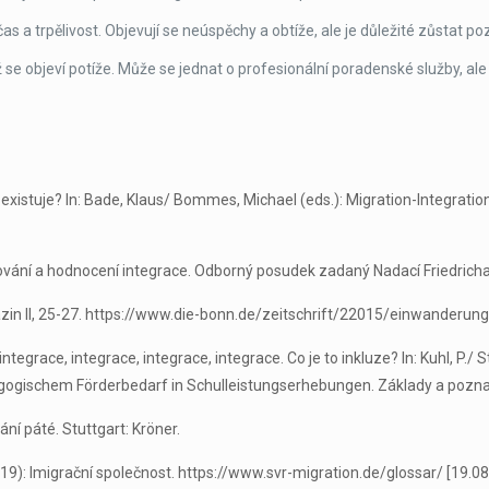
as a trpělivost. Objevují se neúspěchy a obtíže, ale je důležité zůstat poz
 se objeví potíže. Může se jednat o profesionální poradenské služby, al
ě existuje? In: Bade, Klaus/ Bommes, Michael (eds.): Migration-Integrati
dování a hodnocení integrace. Odborný posudek zadaný Nadací Friedricha
Magazin II, 25-27. https://www.die-bonn.de/zeitschrift/22015/einwanderung
ntegrace, integrace, integrace, integrace. Co je to inkluze? In: Kuhl, P./ St
agogischem Förderbedarf in Schulleistungserhebungen. Základy a poznat
ní páté. Stuttgart: Kröner.
9): Imigrační společnost. https://www.svr-migration.de/glossar/ [19.08