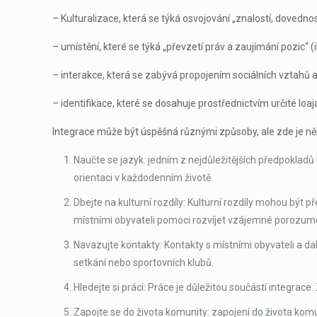
– Kulturalizace, která se týká osvojování „znalostí, dovednos
– umístění, které se týká „převzetí práv a zaujímání pozic“ (ib
– interakce, která se zabývá propojením sociálních vztahů a 
– identifikace, které se dosahuje prostřednictvím určité loaj
Integrace může být úspěšná různými způsoby, ale zde je něk
Naučte se jazyk: jedním z nejdůležitějších předpokladů
orientaci v každodenním životě.
Dbejte na kulturní rozdíly: Kulturní rozdíly mohou být
místními obyvateli pomoci rozvíjet vzájemné porozumě
Navazujte kontakty: Kontakty s místními obyvateli a d
setkání nebo sportovních klubů.
Hledejte si práci: Práce je důležitou součástí integrace
Zapojte se do života komunity: zapojení do života komun