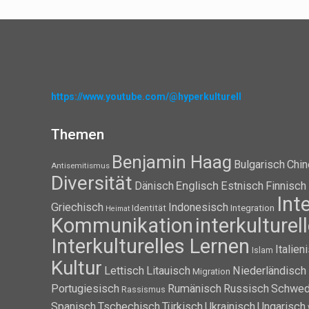
https://www.youtube.com/@hyperkulturell
Themen
Benjamin Haag
Bulgarisch
Chin
Antisemitismus
Diversität
Dänisch
Englisch
Estnisch
Finnisch
Int
Griechisch
Indonesisch
Identität
Integration
Heimat
Kommunikation
interkulture
Interkulturelles Lernen
Italien
Islam
Kultur
Lettisch
Litauisch
Niederländisch
Migration
Portugiesisch
Rumänisch
Russisch
Schwed
Rassismus
Spanisch
Tschechisch
Türkisch
Ukrainisch
Ungarisch