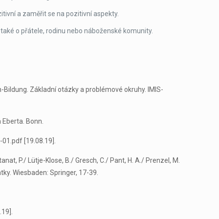
itivní a zaměřit se na pozitivní aspekty.
e také o přátele, rodinu nebo náboženské komunity.
on-Bildung. Základní otázky a problémové okruhy. IMIS-
 Eberta. Bonn.
-01.pdf [19.08.19].
anat, P./ Lütje-Klose, B./ Gresch, C./ Pant, H. A./ Prenzel, M.
ky. Wiesbaden: Springer, 17-39.
.19].