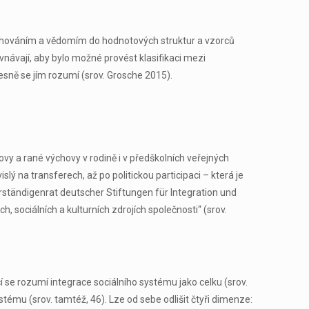
 s chováním a vědomím do hodnotových struktur a vzorců
vnávají, aby bylo možné provést klasifikaci mezi
esně se jím rozumí (srov. Grosche 2015).
vy a rané výchovy v rodině i v předškolních veřejných
slý na transferech, až po politickou participaci – která je
rständigenrat deutscher Stiftungen für Integration und
h, sociálních a kulturních zdrojích společnosti“ (srov.
í se rozumí integrace sociálního systému jako celku (srov.
ystému (srov. tamtéž, 46). Lze od sebe odlišit čtyři dimenze: