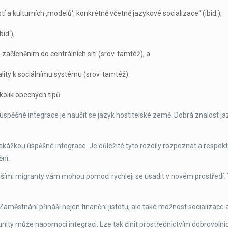
tí a kulturních ‚modelů‘, konkrétně včetně jazykové socializace“ (ibid.),
id.),
začleněním do centrálních sítí (srov. tamtéž), a
ality k sociálnímu systému (srov. tamtéž).
olik obecných tipů:
 úspěšné integrace je naučit se jazyk hostitelské země. Dobrá znalost 
 překážkou úspěšné integrace. Je důležité tyto rozdíly rozpoznat a resp
ní.
alšími migranty vám mohou pomoci rychleji se usadit v novém prostředí.
. Zaměstnání přináší nejen finanční jistotu, ale také možnost socializace
ity může napomoci integraci. Lze tak činit prostřednictvím dobrovolnictv