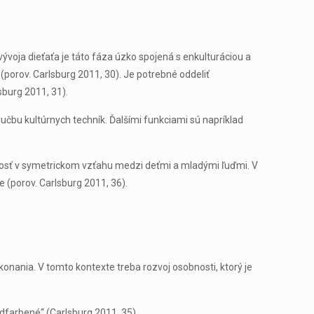
vývoja dieťaťa je táto fáza úzko spojená s enkulturáciou a
(porov. Carlsburg 2011, 30). Je potrebné oddeliť
sburg 2011, 31).
ýučbu kultúrnych techník. Ďalšími funkciami sú napríklad
ľnosť v symetrickom vzťahu medzi deťmi a mladými ľuďmi. V
e (porov. Carlsburg 2011, 36).
onania. V tomto kontexte treba rozvoj osobnosti, ktorý je
dfarbené“ (Carlsburg 2011, 35).