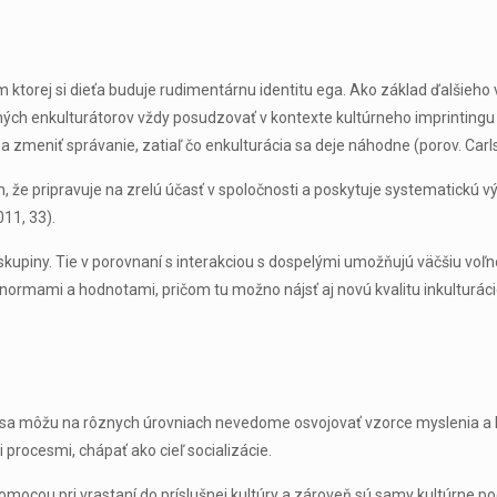
m ktorej si dieťa buduje rudimentárnu identitu ega. Ako základ ďalšieho 
tných enkulturátorov vždy posudzovať v kontexte kultúrneho imprintingu 
 a zmeniť správanie, zatiaľ čo enkulturácia sa deje náhodne (porov. Carl
m, že pripravuje na zrelú účasť v spoločnosti a poskytuje systematickú v
11, 33).
 skupiny. Tie v porovnaní s interakciou s dospelými umožňujú väčšiu vo
 normami a hodnotami, pričom tu možno nájsť aj novú kvalitu inkulturáci
ko sa môžu na rôznych úrovniach nevedome osvojovať vzorce myslenia a k
procesmi, chápať ako cieľ socializácie.
mocou pri vrastaní do príslušnej kultúry a zároveň sú samy kultúrne po