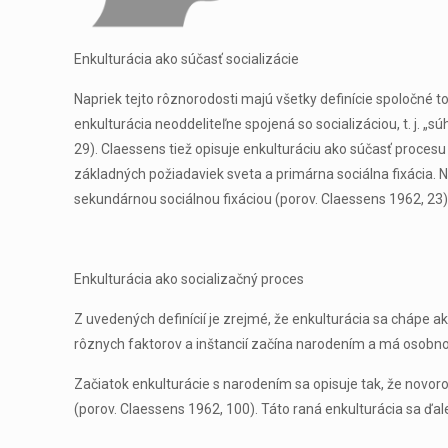
Enkulturácia ako súčasť socializácie
Napriek tejto rôznorodosti majú všetky definície spoločné to
enkulturácia neoddeliteľne spojená so socializáciou, t. j. 
29). Claessens tiež opisuje enkulturáciu ako súčasť procesu
základných požiadaviek sveta a primárna sociálna fixácia. N
sekundárnou sociálnou fixáciou (porov. Claessens 1962, 23)
Enkulturácia ako socializačný proces
Z uvedených definícií je zrejmé, že enkulturácia sa chápe a
rôznych faktorov a inštancií začína narodením a má osobnos
Začiatok enkulturácie s narodením sa opisuje tak, že novoro
(porov. Claessens 1962, 100). Táto raná enkulturácia sa ďal