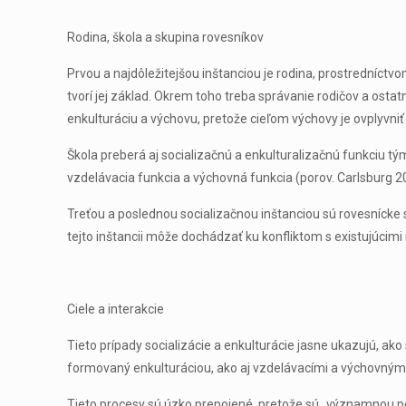
Rodina, škola a skupina rovesníkov
Prvou a najdôležitejšou inštanciou je rodina, prostredníctvo
tvorí jej základ. Okrem toho treba správanie rodičov a osta
enkulturáciu a výchovu, pretože cieľom výchovy je ovplyvniť
Škola preberá aj socializačnú a enkulturalizačnú funkciu tý
vzdelávacia funkcia a výchovná funkcia (porov. Carlsburg 20
Treťou a poslednou socializačnou inštanciou sú rovesnícke
tejto inštancii môže dochádzať ku konfliktom s existujúcimi
Ciele a interakcie
Tieto prípady socializácie a enkulturácie jasne ukazujú, a
formovaný enkulturáciou, ako aj vzdelávacími a výchovnými 
Tieto procesy sú úzko prepojené, pretože sú „významnou po