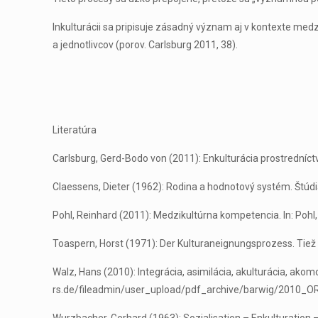
Inkulturácii sa pripisuje zásadný význam aj v kontexte med
a jednotlivcov (porov. Carlsburg 2011, 38).
Literatúra
Carlsburg, Gerd-Bodo von (2011): Enkulturácia prostredníct
Claessens, Dieter (1962): Rodina a hodnotový systém. Štúdi
Pohl, Reinhard (2011): Medzikultúrna kompetencia. In: Pohl,
Toaspern, Horst (1971): Der Kulturaneignungsprozess. Tiež pr
Walz, Hans (2010): Integrácia, asimilácia, akulturácia, ak
rs.de/fileadmin/user_upload/pdf_archive/barwig/2010_O