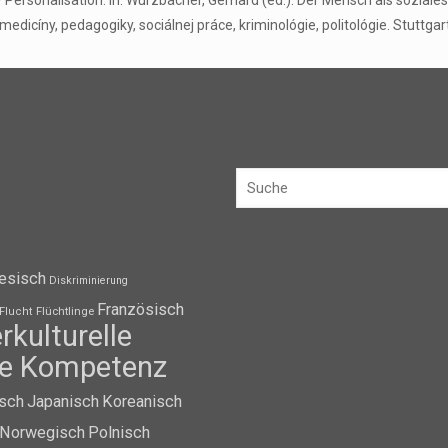
 Personalisation. In: Wurzbacher, Gerhard (ed.): Der Mensch als soziale
 medicíny, pedagogiky, sociálnej práce, kriminológie, politológie. Stuttga
esisch
Diskriminierung
Französisch
Flüchtlinge
Flucht
erkulturelle
lle Kompetenz
isch
Japanisch
Koreanisch
Norwegisch
Polnisch