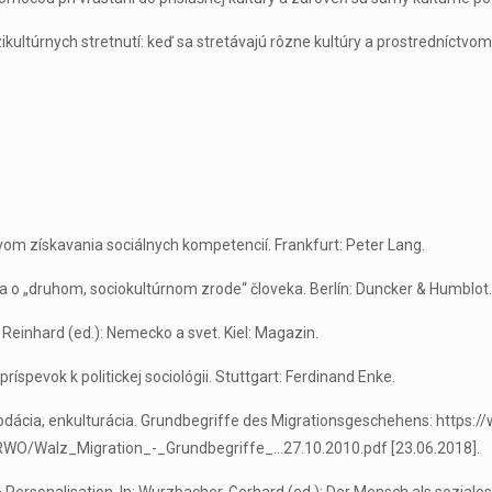
zikultúrnych stretnutí: keď sa stretávajú rôzne kultúry a prostredníctv
vom získavania sociálnych kompetencií. Frankfurt: Peter Lang.
a o „druhom, sociokultúrnom zrode“ človeka. Berlín: Duncker & Humblot
 Reinhard (ed.): Nemecko a svet. Kiel: Magazin.
íspevok k politickej sociológii. Stuttgart: Ferdinand Enke.
omodácia, enkulturácia. Grundbegriffe des Migrationsgeschehens: https
RWO/Walz_Migration_-_Grundbegriffe_…27.10.2010.pdf [23.06.2018].