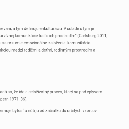
evaní, a tým definujú enkulturáciu. V súlade s tým je
urzívnej komunikácie ľudí s ich prostredím“ (Carlsburg 2011,
orou sa rozumie emocionálne založenie, komunikácia
erakciou medzi rodičmi a deťmi, rodinným prostredím a
adá sa, že ide o celoživotný proces, ktorý sa pod vplyvom
pern 1971, 36).
rmuje bytosť a núti ju od začiatku do určitých vzorcov