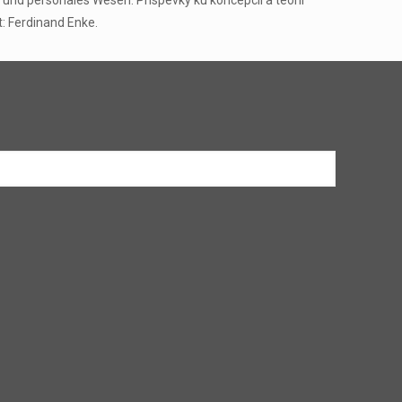
s und personales Wesen. Príspevky ku koncepcii a teórii
rt: Ferdinand Enke.