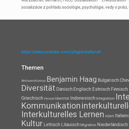
Wurzbacher, Gerhard (1963): Sozialisation – Enkulturation –
socializácie z pohľadu sociológie, psychológie, vedy o práci,
https://www.youtube.com/@hyperkulturell
Themen
Benjamin Haag
Bulgarisch
Chin
Antisemitismus
Diversität
Dänisch
Englisch
Estnisch
Finnisch
Int
Griechisch
Indonesisch
Identität
Integration
Heimat
Kommunikation
interkulture
Interkulturelles Lernen
Italien
Islam
Kultur
Lettisch
Litauisch
Niederländisch
Migration