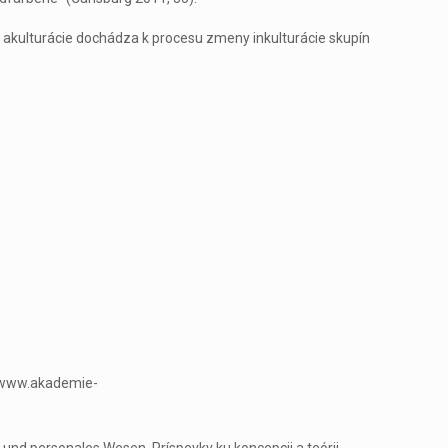
om akulturácie dochádza k procesu zmeny inkulturácie skupín
.
://www.akademie-