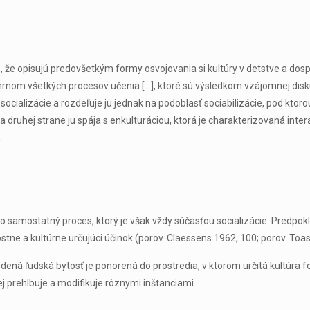
, že opisujú predovšetkým formy osvojovania si kultúry v detstve a dospi
„súhrnom všetkých procesov učenia […], ktoré sú výsledkom vzájomnej disk
 socializácie a rozdeľuje ju jednak na podoblasť sociabilizácie, pod kt
a druhej strane ju spája s enkulturáciou, ktorá je charakterizovaná int
.
ko samostatný proces, ktorý je však vždy súčasťou socializácie. Predpokl
tne a kultúrne určujúci účinok (porov. Claessens 1962, 100; porov. Toas
dená ľudská bytosť je ponorená do prostredia, v ktorom určitá kultúra fo
ej prehlbuje a modifikuje rôznymi inštanciami.