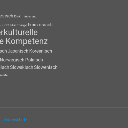
esisch
Diskriminierung
Französisch
Flüchtlinge
Flucht
erkulturelle
lle Kompetenz
isch
Japanisch
Koreanisch
Norwegisch
Polnisch
isch
Slowakisch
Slowenisch
Werte
Datenschutz