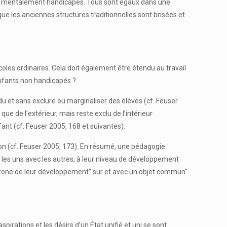
nt ou mentalement handicapés. Tous sont égaux dans une
e que les anciennes structures traditionnelles sont brisées et
les ordinaires. Cela doit également être étendu au travail
nfants non handicapés ?
 et sans exclure ou marginaliser des élèves (cf. Feuser
ue de l’extérieur, mais reste exclu de l’intérieur
ant (cf. Feuser 2005, 168 et suivantes).
on (cf. Feuser 2005, 173). En résumé, une pédagogie
n les uns avec les autres, à leur niveau de développement
e zone de leur développement“ sur et avec un objet commun“
pirations et les désirs d’un État unifié et uni se sont