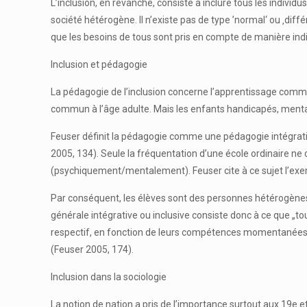
L’inclusion, en revanche, consiste à inclure tous les indivi
société hétérogène. Il n’existe pas de type ’normal‘ ou ‚différ
que les besoins de tous sont pris en compte de manière ind
Inclusion et pédagogie
La pédagogie de l’inclusion concerne l’apprentissage commu
commun à l’âge adulte. Mais les enfants handicapés, ment
Feuser définit la pédagogie comme une pédagogie intégrati
2005, 134). Seule la fréquentation d’une école ordinaire ne c
(psychiquement/mentalement). Feuser cite à ce sujet l’exemp
Par conséquent, les élèves sont des personnes hétérogènes
générale intégrative ou inclusive consiste donc à ce que „to
respectif, en fonction de leurs compétences momentanées d
(Feuser 2005, 174).
Inclusion dans la sociologie
La notion de nation a pris de l’importance surtout aux 19e et