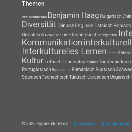
Themen
Benjamin Haag
Bulgarisch
Chin
Antisemitismus
Diversität
Dänisch
Englisch
Estnisch
Finnisch
Int
Griechisch
Indonesisch
Identität
Integration
Heimat
Kommunikation
interkulture
Interkulturelles Lernen
Italien
Islam
Kultur
Lettisch
Litauisch
Niederländisch
Migration
Portugiesisch
Rumänisch
Russisch
Schwed
Rassismus
Spanisch
Tschechisch
Türkisch
Ukrainisch
Ungarisch
© 2026 Hyperkulturell.de
Impressum
Nutzungsregeln