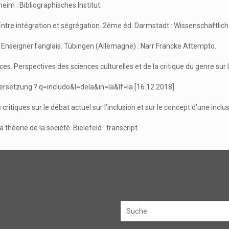
im : Bibliographisches Institut.
Entre intégration et ségrégation. 2ème éd. Darmstadt : Wissenschaftlic
Enseigner l’anglais. Tübingen (Allemagne) : Narr Francke Attempto.
nces. Perspectives des sciences culturelles et de la critique du genre sur l’i
ersetzung ? q=includo&l=dela&in=la&lf=la [16.12.2018].
critiques sur le débat actuel sur l’inclusion et sur le concept d’une inc
 théorie de la société. Bielefeld : transcript.