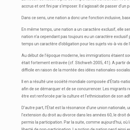
accrus et ont fini par s’imposer. Il s’agissait de passer d’
Dans ce sens, une nation a donc une fonction inclusive, bas
En même temps, une nation a un caractère exclusif, elle sert
nation n’a cependant pas toujours eu un caractère exclusif 
temps un caractère d’obligation pour les sujets vis-à-vis de l
Au début de l’époque moderne, les immigrations étaient so
était fortement entravée (cf. Stichweh 2005, 41). A partir d
difficile en raison de la montée des idées nationales-social
Il en a résulté une société mondiale composée d’États-nations
afin de se démarquer et de se concurrencer. Les migrants r
être est renforcée par la culture et l’ethnicisation de son 
D’autre part, l’État est la résonance d’une union nationale
l’extension du droit au divorce dans les années 60, le droit de
permis la participation. Par la suite, comme aujourd’hui, o
liberté de non-participation. La notion de nation perd ainsi 