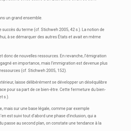
 dans un grand ensemble.
le succès du terme (cf. Stichweh 2005, 42 s.). La notion de
rd’hui, à se démarquer des autres États et avait en même
t donc de nouvelles ressources. En revanche, l’émigration
on a gagné en importance, mais l’immigration est devenue plus
e ressources (cf. Stichweh 2005, 152).
’extérieur, laisse délibérément se développer un déséquilibre
ce pour sa part de ce bien-être. Cette fermeture du bien-
t s.).
ciale, mais sur une base légale, comme par exemple
 s’en est suivi tout d’abord une phase d’inclusion, qui a
vidu passe au second plan, on constate une tendance à la