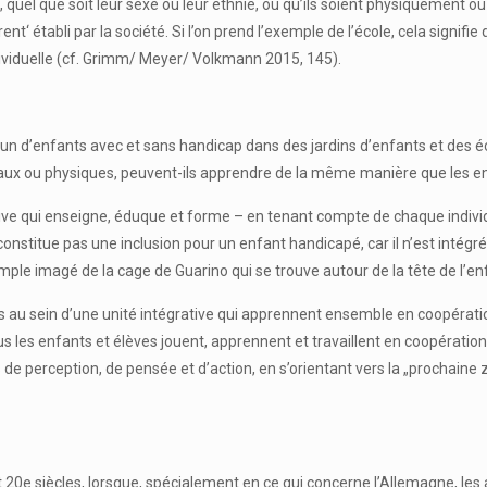
dus, quel que soit leur sexe ou leur ethnie, ou qu’ils soient physiqueme
ent‘ établi par la société. Si l’on prend l’exemple de l’école, cela signifi
ividuelle (cf. Grimm/ Meyer/ Volkmann 2015, 145).
n d’enfants avec et sans handicap dans des jardins d’enfants et des éco
aux ou physiques, peuvent-ils apprendre de la même manière que les e
ve qui enseigne, éduque et forme – en tenant compte de chaque individu
onstitue pas une inclusion pour un enfant handicapé, car il n’est intégré q
le imagé de la cage de Guarino qui se trouve autour de la tête de l’enf
 au sein d’une unité intégrative qui apprennent ensemble en coopérati
us les enfants et élèves jouent, apprennent et travaillent en coopératio
e perception, de pensée et d’action, en s’orientant vers la „prochain
 20e siècles, lorsque, spécialement en ce qui concerne l’Allemagne, les as