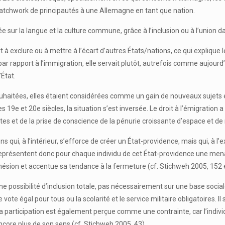
un patchwork de principautés à une Allemagne en tant que nation.
ée sur la langue et la culture commune, grâce à l’inclusion ou à l’union
 à exclure ou à mettre à l’écart d’autres États/nations, ce qui explique 
par rapport à l’immigration, elle servait plutôt, autrefois comme aujou
’État.
uhaitées, elles étaient considérées comme un gain de nouveaux sujets e
es 19e et 20e siècles, la situation s’est inversée. Le droit à l’émigrati
istes et de la prise de conscience de la pénurie croissante d’espace et d
 qui, à l’intérieur, s’efforce de créer un État-providence, mais qui, à l
eprésentent donc pour chaque individu de cet État-providence une mena
adhésion et accentue sa tendance à la fermeture (cf. Stichweh 2005, 152 e
, une possibilité d’inclusion totale, pas nécessairement sur une base so
 vote égal pour tous ou la scolarité et le service militaire obligatoires. Il
ù la participation est également perçue comme une contrainte, car l’indi
encore plus de son sens (cf. Stichweh 2005, 43).