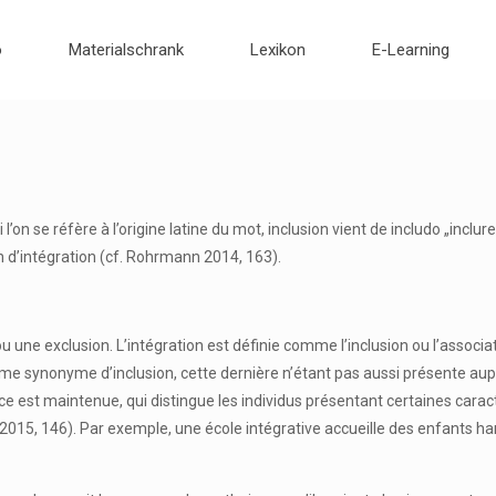
o
Materialschrank
Lexikon
E-Learning
Si l’on se réfère à l’origine latine du mot, inclusion vient de includo „inc
n d’intégration (cf. Rohrmann 2014, 163).
t ou une exclusion. L’intégration est définie comme l’inclusion ou l’asso
comme synonyme d’inclusion, cette dernière n’étant pas aussi présente au
ance est maintenue, qui distingue les individus présentant certaines carac
 2015, 146). Par exemple, une école intégrative accueille des enfants ha