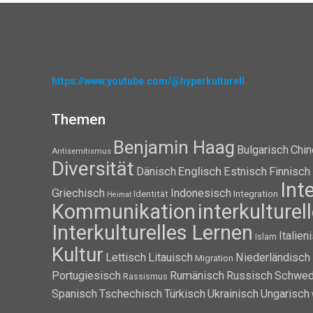
https://www.youtube.com/@hyperkulturell
Themen
Benjamin Haag
Bulgarisch
Chin
Antisemitismus
Diversität
Dänisch
Englisch
Estnisch
Finnisch
Int
Griechisch
Indonesisch
Identität
Integration
Heimat
Kommunikation
interkulture
Interkulturelles Lernen
Italien
Islam
Kultur
Lettisch
Litauisch
Niederländisch
Migration
Portugiesisch
Rumänisch
Russisch
Schwed
Rassismus
Spanisch
Tschechisch
Türkisch
Ukrainisch
Ungarisch