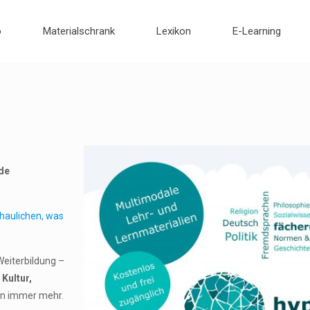
o
Materialschrank
Lexikon
E-Learning
.de
haulichen, was
 Weiterbildung –
n
Kultur,
en immer mehr.