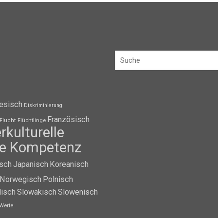
esisch
Diskriminierung
Französisch
Flüchtlinge
Flucht
erkulturelle
lle Kompetenz
isch
Japanisch
Koreanisch
Norwegisch
Polnisch
isch
Slowakisch
Slowenisch
Werte