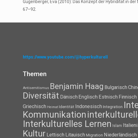
Gugenberger, Eva (2010): Das Konzept der Hybridität in der Mi
67–92.
https://www.youtube.com/@hyperkulturell
Themen
Benjamin Haag
Bulgarisch
Chin
Antisemitismus
Diversität
Dänisch
Englisch
Estnisch
Finnisch
Int
Griechisch
Indonesisch
Identität
Integration
Heimat
Kommunikation
interkulture
Interkulturelles Lernen
Italien
Islam
Kultur
Lettisch
Litauisch
Niederländisch
Migration