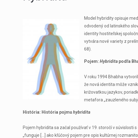
Model hybridity opisuje med
odvodený od latinského slov
identity hostiteľskej spolo
vytvára nové variety z prel
68).
Pojem:
Hybridita
podľa Bh
V roku 1994 Bhabha vytvoril
že nová identita môže vznik
križovatkou jazykov, poriad
metafora „zauzleného subje
História: História pojmu
hybridita
Pojem hybridita sa začal používať v 19. storočí v súvislosti
„funguje […] ako kľúčový pojem pre opis kultúrnej rozmanito