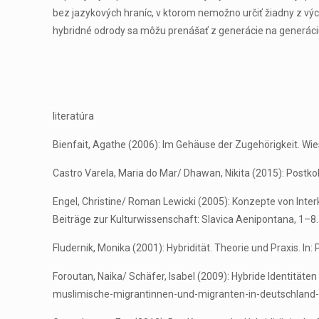
bez jazykových hraníc, v ktorom nemožno určiť žiadny z vý
hybridné odrody sa môžu prenášať z generácie na generáciu
literatúra
Bienfait, Agathe (2006): Im Gehäuse der Zugehörigkeit. Wi
Castro Varela, Maria do Mar/ Dhawan, Nikita (2015): Postkolon
Engel, Christine/ Roman Lewicki (2005): Konzepte von Interkult
Beiträge zur Kulturwissenschaft: Slavica Aenipontana, 1–8.
Fludernik, Monika (2001): Hybridität. Theorie und Praxis. In: 
Foroutan, Naika/ Schäfer, Isabel (2009): Hybride Identitä
muslimische-migrantinnen-und-migranten-in-deutschland-u