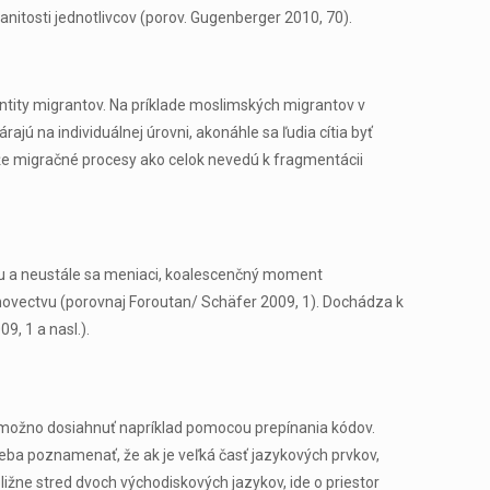
nitosti jednotlivcov (porov. Gugenberger 2010, 70).
entity migrantov. Na príklade moslimských migrantov v
ajú na individuálnej úrovni, akonáhle sa ľudia cítia byť
a, že migračné procesy ako celok nevedú k fragmentácii
íciu a neustále sa meniaci, koalescenčný moment
domovectvu (porovnaj Foroutan/ Schäfer 2009, 1). Dochádza k
, 1 a nasl.).
ni možno dosiahnuť napríklad pomocou prepínania kódov.
reba poznamenať, že ak je veľká časť jazykových prvkov,
ližne stred dvoch východiskových jazykov, ide o priestor