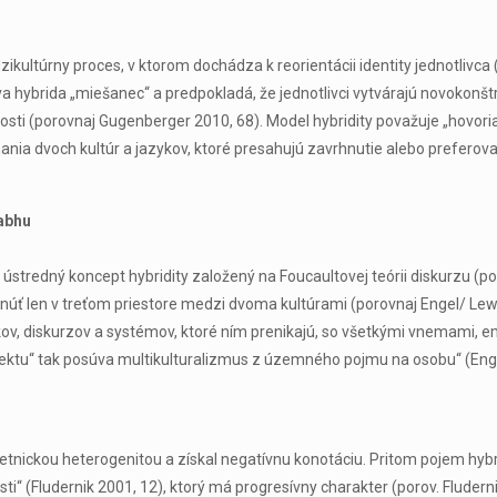
zikultúrny proces, v ktorom dochádza k reorientácii identity jednotlivca
a hybrida „miešanec“ a predpokladá, že jednotlivci vytvárajú novokonštru
čnosti (porovnaj Gugenberger 2010, 68). Model hybridity považuje „hovor
ínania dvoch kultúr a jazykov, ktoré presahujú zavrhnutie alebo prefero
abhu
 ústredný koncept hybridity založený na Foucaultovej teórii diskurzu (po
núť len v treťom priestore medzi dvoma kultúrami (porovnaj Engel/ Lewi
kov, diskurzov a systémov, ktoré ním prenikajú, so všetkými vnemami, 
ktu“ tak posúva multikulturalizmus z územného pojmu na osobu“ (Enge
 s etnickou heterogenitou a získal negatívnu konotáciu. Pritom pojem hybr
sti“ (Fludernik 2001, 12), ktorý má progresívny charakter (porov. Flude