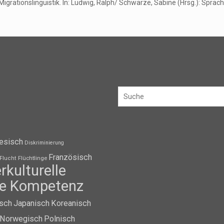
grationslinguistik. In: Ludwig, Ralph/ Schwarze, Sabine (Hrsg.): Sprache,
esisch
Diskriminierung
Französisch
Flüchtlinge
Flucht
erkulturelle
lle Kompetenz
isch
Japanisch
Koreanisch
Norwegisch
Polnisch