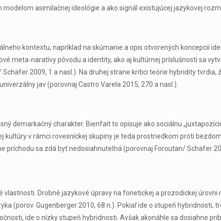
odelom asimilačnej ideológie a ako signál existujúcej jazykovej rozma
álneho kontextu, napríklad na skúmanie a opis otvorených koncepcií id
 meta-naratívy pôvodu a identity, ako aj kultúrnej príslušnosti sa vytvár
chäfer 2009, 1 a nasl.). Na druhej strane kritici teórie hybridity tvrdi
niverzálny jav (porovnaj Castro Varela 2015, 270 a nasl.).
 jasný demarkačný charakter. Bienfait to opisuje ako sociálnu „juxtapoz
stnej kultúry v rámci rovesníckej skupiny je teda prostriedkom proti bez
e príchodu sa zdá byť nedosiahnuteľná (porovnaj Foroutan/ Schäfer 2009
vé vlastnosti. Drobné jazykové úpravy na fonetickej a prozodickej úrov
ka (porov. Gugenberger 2010, 68 n.). Pokiaľ ide o stupeň hybridnosti, t
čnosti, ide o nízky stupeň hybridnosti. Avšak akonáhle sa dosiahne prib