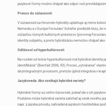
jazykové formy možno chápať ako odpor voči prevládajúcim m
Prenos do súčasnosti
V súčasnosti sa fenomén hybridity uplatňuje aj mimo koloni
Nemecku a v Európe Foroutan/ Schäfer predložili tézu, že nové
súčasťou rôznych kultúrnych priestorov (porovnaj Foroutan/ S
identity subjektu, a preto hybridizáciu nemožno chápať ako u
Odlišnosť od hyperkultúrnosti
Na rozdiel od teórie hyperkultúrnosti má hybridná identita
identifikácie“ (Bienfait 2006, 93). Proces „vytvárania“ vla
dezintegračným procesom, pretože úplná integrácia v krajin
Jazykoveda: Ako vznikajú hybridné variety?
Hybridné formy sú veľmi rôznorodé, pokiaľ ide o ich jazyko
Podobne môže hybridná varieta zahŕňať aj vznik nového jazy
napr. z jazyka pôvodu, nahradená jazykom hostiteľskej spolo