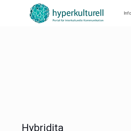
Inf
Hybridita