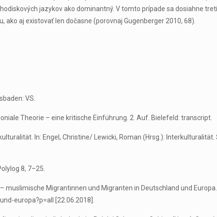
chodiskových jazykov ako dominantný. V tomto prípade sa dosiahne tretí
, ako aj existovať len dočasne (porovnaj Gugenberger 2010, 68).
esbaden: VS.
iale Theorie – eine kritische Einführung. 2. Auf. Bielefeld: transcript.
uralität. In: Engel, Christine/ Lewicki, Roman (Hrsg.): Interkulturalität.
Polylog 8, 7–25.
ten – muslimische Migrantinnen und Migranten in Deutschland und Europ
nd-europa?p=all [22.06.2018].