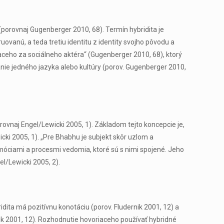
 (porovnaj Gugenberger 2010, 68). Termín hybridita je
ovanú, a teda tretiu identitu z identity svojho pôvodu a
iaceho za sociálneho aktéra“ (Gugenberger 2010, 68), ktorý
vanie jedného jazyka alebo kultúry (porov. Gugenberger 2010,
rovnaj Engel/Lewicki 2005, 1). Základom tejto koncepcie je,
cki 2005, 1). „Pre Bhabhu je subjekt skôr uzlom a
emóciami a procesmi vedomia, ktoré sú s nimi spojené. Jeho
l/Lewicki 2005, 2).
idita má pozitívnu konotáciu (porov. Fludernik 2001, 12) a
rnik 2001, 12). Rozhodnutie hovoriaceho používať hybridné