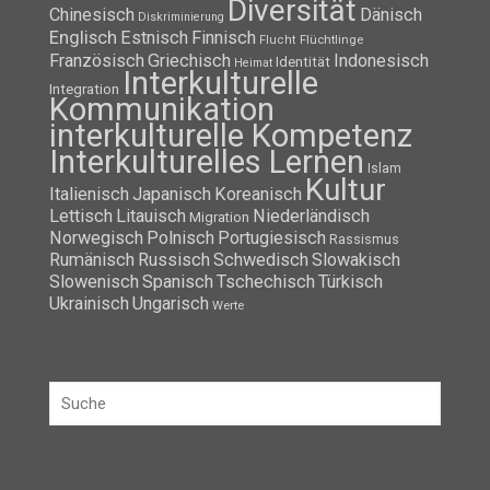
Diversität
Chinesisch
Dänisch
Diskriminierung
Englisch
Estnisch
Finnisch
Flüchtlinge
Flucht
Französisch
Griechisch
Indonesisch
Identität
Heimat
Interkulturelle
Integration
Kommunikation
interkulturelle Kompetenz
Interkulturelles Lernen
Islam
Kultur
Italienisch
Japanisch
Koreanisch
Lettisch
Litauisch
Niederländisch
Migration
Norwegisch
Polnisch
Portugiesisch
Rassismus
Rumänisch
Russisch
Schwedisch
Slowakisch
Slowenisch
Spanisch
Tschechisch
Türkisch
Ukrainisch
Ungarisch
Werte