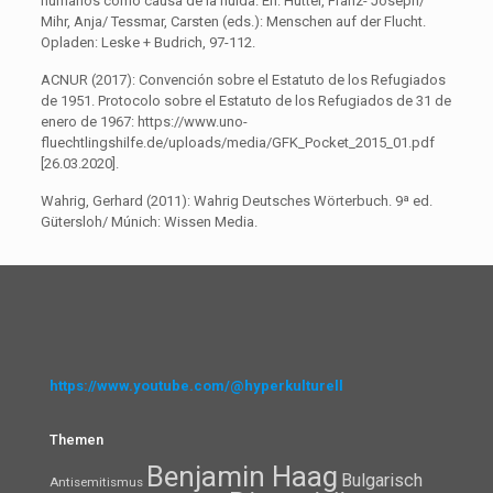
humanos como causa de la huida. En: Hutter, Franz- Joseph/
Mihr, Anja/ Tessmar, Carsten (eds.): Menschen auf der Flucht.
Opladen: Leske + Budrich, 97-112.
ACNUR (2017): Convención sobre el Estatuto de los Refugiados
de 1951. Protocolo sobre el Estatuto de los Refugiados de 31 de
enero de 1967: https://www.uno-
fluechtlingshilfe.de/uploads/media/GFK_Pocket_2015_01.pdf
[26.03.2020].
Wahrig, Gerhard (2011): Wahrig Deutsches Wörterbuch. 9ª ed.
Gütersloh/ Múnich: Wissen Media.
https://www.youtube.com/@hyperkulturell
Themen
Benjamin Haag
Bulgarisch
Antisemitismus