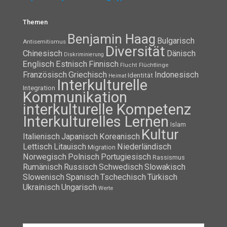
Themen
Benjamin Haag
Bulgarisch
Antisemitismus
Diversität
Chinesisch
Dänisch
Diskriminierung
Englisch
Estnisch
Finnisch
Flüchtlinge
Flucht
Französisch
Griechisch
Indonesisch
Identität
Heimat
Interkulturelle
Integration
Kommunikation
interkulturelle Kompetenz
Interkulturelles Lernen
Islam
Kultur
Italienisch
Japanisch
Koreanisch
Lettisch
Litauisch
Niederländisch
Migration
Norwegisch
Polnisch
Portugiesisch
Rassismus
Rumänisch
Russisch
Schwedisch
Slowakisch
Slowenisch
Spanisch
Tschechisch
Türkisch
Ukrainisch
Ungarisch
Werte