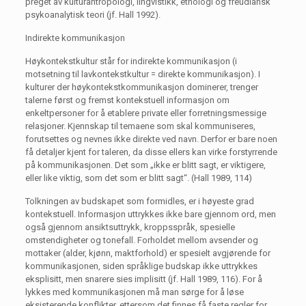
preget av kulturantropologi, lingvistikk, etnologi og freudiansk
psykoanalytisk teori (jf. Hall 1992).
Indirekte kommunikasjon
Høykontekstkultur står for indirekte kommunikasjon (i
motsetning til lavkontekstkultur = direkte kommunikasjon). I
kulturer der høykontekstkommunikasjon dominerer, trenger
talerne først og fremst kontekstuell informasjon om
enkeltpersoner for å etablere private eller forretningsmessige
relasjoner. Kjennskap til temaene som skal kommuniseres,
forutsettes og nevnes ikke direkte ved navn. Derfor er bare noen
få detaljer kjent for taleren, da disse ellers kan virke forstyrrende
på kommunikasjonen. Det som „ikke er blitt sagt, er viktigere,
eller like viktig, som det som er blitt sagt“. (Hall 1989, 114)
Tolkningen av budskapet som formidles, er i høyeste grad
kontekstuell. Informasjon uttrykkes ikke bare gjennom ord, men
også gjennom ansiktsuttrykk, kroppsspråk, spesielle
omstendigheter og tonefall. Forholdet mellom avsender og
mottaker (alder, kjønn, maktforhold) er spesielt avgjørende for
kommunikasjonen, siden språklige budskap ikke uttrykkes
eksplisitt, men snarere sies implisitt (jf. Hall 1989, 116). For å
lykkes med kommunikasjonen må man sørge for å løse
eksisterende konflikter, ettersom det finnes få faste regler for