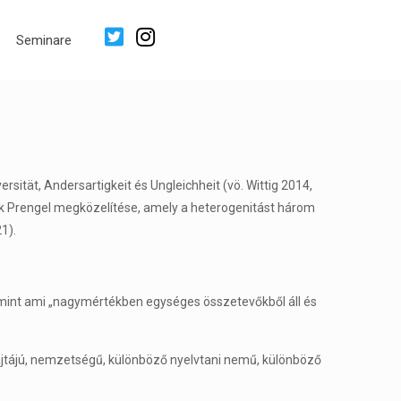
Seminare
sität, Andersartigkeit és Ungleichheit (vö. Wittig 2014,
ik Prengel megközelítése, amely a heterogenitást három
1).
 mint ami „nagymértékben egységes összetevőkből áll és
jtájú, nemzetségű, különböző nyelvtani nemű, különböző