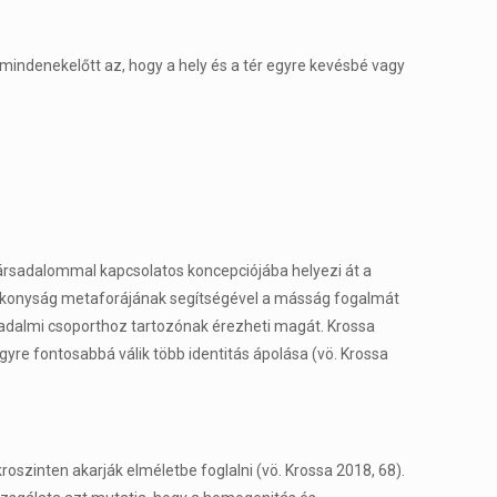
indenekelőtt az, hogy a hely és a tér egyre kevésbé vagy
a társadalommal kapcsolatos koncepciójába helyezi át a
lyékonyság metaforájának segítségével a másság fogalmát
rsadalmi csoporthoz tartozónak érezheti magát. Krossa
gyre fontosabbá válik több identitás ápolása (vö. Krossa
oszinten akarják elméletbe foglalni (vö. Krossa 2018, 68).