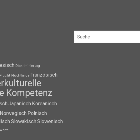
esisch
Diskriminierung
Französisch
Flüchtlinge
Flucht
erkulturelle
lle Kompetenz
isch
Japanisch
Koreanisch
Norwegisch
Polnisch
isch
Slowakisch
Slowenisch
Werte