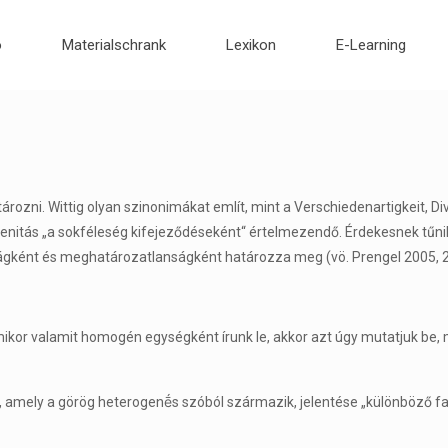
o
Materialschrank
Lexikon
E-Learning
i. Wittig olyan szinonimákat említ, mint a Verschiedenartigkeit, Diver
ogenitás „a sokféleség kifejeződéseként“ értelmezendő. Érdekesnek tűn
ágként és meghatározatlanságként határozza meg (vö. Prengel 2005, 2
mikor valamit homogén egységként írunk le, akkor azt úgy mutatjuk be,
amely a görög heterogenḗs szóból származik, jelentése „különböző fa