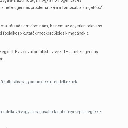
 vizsgálata azt mutatja, hogy a homogenitás és
a a heterogenitás problematikája a fontosabb, sürgetőbb“.
 a mai társadalom domináns, ha nem az egyetlen releváns
vel foglalkozó kutatók megkérdőjelezik magának a
le együtt. Ez visszaforduláshoz vezet – a heterogenitás
an.
öző kulturális hagyományokkal rendelkeznek.
el rendelkező vagy a magasabb tanulmányi képességekkel