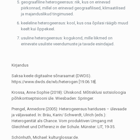
geograafiline heterogeensus: riik, kus on erinevad
piirkonnad, millel on erinevad geograafilised, klimaatilised
ja majanduslikud tingimused.
keeleline heterogeensus: kool, kus osa õpilasi räägib muud
keelt kui õppekeel.
usuline heterogeensus: kogukond, mille liikmed on
erinevate usuliste veendumuste ja tavade esindajad.
Kirjandus
Saksa keele digitaalne sõnaraamat (DWDS).
https://www.dwds.de/wb/heterogen [19.06.18].
Krossa, Anne Sophie (2018): Ühiskond. Mõtisklusi sotsioloogia
põhikontseptsiooni üle. Wiesbaden: Springer.
Prengel, Annedore (2005): Heterogeensus hariduses – ülevaade
ja väljavaated. In: Bräu, Karin/ Schwerdt, Ulrich (eds.):
Heterogenität als Chance. Vom produktiven Umgang mit
Gleichheit und Differenz in der Schule. Münster: LIT, 19-35.
Schönhuth, Michael: kulturglossar.de.