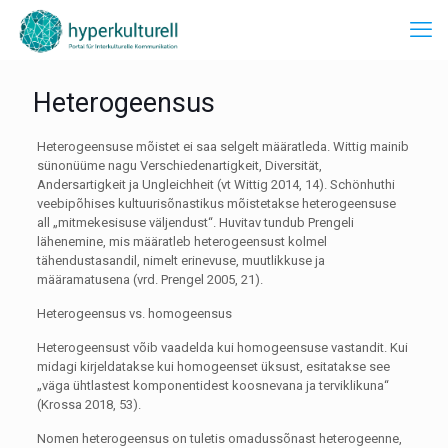
Heterogeensus
Heterogeensuse mõistet ei saa selgelt määratleda. Wittig mainib
sünonüüme nagu Verschiedenartigkeit, Diversität,
Andersartigkeit ja Ungleichheit (vt Wittig 2014, 14). Schönhuthi
veebipõhises kultuurisõnastikus mõistetakse heterogeensuse
all „mitmekesisuse väljendust“. Huvitav tundub Prengeli
lähenemine, mis määratleb heterogeensust kolmel
tähendustasandil, nimelt erinevuse, muutlikkuse ja
määramatusena (vrd. Prengel 2005, 21).
Heterogeensus vs. homogeensus
Heterogeensust võib vaadelda kui homogeensuse vastandit. Kui
midagi kirjeldatakse kui homogeenset üksust, esitatakse see
„väga ühtlastest komponentidest koosnevana ja terviklikuna“
(Krossa 2018, 53).
Nomen heterogeensus on tuletis omadussõnast heterogeenne,