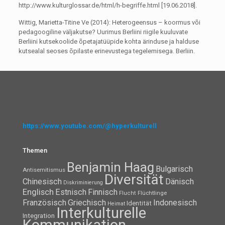
http://www.kulturglossar.de/html/h-begriffe.html [19.06.2018].
Wittig, Marietta-Titine Ve (2014): Heterogeensus – koormus või
pedagoogiline väljakutse? Uurimus Berliini riigile kuuluvate
Berliini kutsekoolide õpetajatüüpide kohta ärinduse ja halduse
kutsealal seoses õpilaste erinevustega tegelemisega. Berliin.
https://www.youtube.com/@hyperkulturell
Themen
Benjamin Haag
Bulgarisch
Antisemitismus
Diversität
Chinesisch
Dänisch
Diskriminierung
Englisch
Estnisch
Finnisch
Flüchtlinge
Flucht
Französisch
Griechisch
Indonesisch
Identität
Heimat
Interkulturelle
Integration