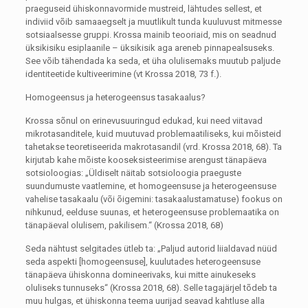
praeguseid ühiskonnavormide mustreid, lähtudes sellest, et
indiviid võib samaaegselt ja muutlikult tunda kuuluvust mitmesse
sotsiaalsesse gruppi. Krossa mainib teooriaid, mis on seadnud
üksikisiku esiplaanile – üksikisik aga areneb pinnapealsuseks.
See võib tähendada ka seda, et üha olulisemaks muutub paljude
identiteetide kultiveerimine (vt Krossa 2018, 73 f.).
Homogeensus ja heterogeensus tasakaalus?
Krossa sõnul on erinevusuuringud edukad, kui need viitavad
mikrotasanditele, kuid muutuvad problemaatiliseks, kui mõisteid
tahetakse teoretiseerida makrotasandil (vrd. Krossa 2018, 68). Ta
kirjutab kahe mõiste kooseksisteerimise arengust tänapäeva
sotsioloogias: „Üldiselt näitab sotsioloogia praeguste
suundumuste vaatlemine, et homogeensuse ja heterogeensuse
vahelise tasakaalu (või õigemini: tasakaalustamatuse) fookus on
nihkunud, eelduse suunas, et heterogeensuse problemaatika on
tänapäeval olulisem, pakilisem.“ (Krossa 2018, 68)
Seda nähtust selgitades ütleb ta: „Paljud autorid liialdavad nüüd
seda aspekti [homogeensuse], kuulutades heterogeensuse
tänapäeva ühiskonna domineerivaks, kui mitte ainukeseks
oluliseks tunnuseks“ (Krossa 2018, 68). Selle tagajärjel tõdeb ta
muu hulgas, et ühiskonna teema uurijad seavad kahtluse alla