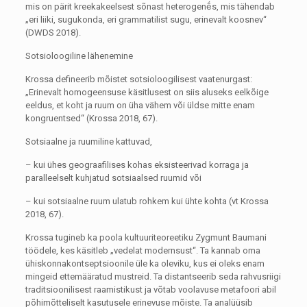
mis on pärit kreekakeelsest sõnast heterogenḗs, mis tähendab
„eri liiki, sugukonda, eri grammatilist sugu, erinevalt koosnev“
(DWDS 2018).
Sotsioloogiline lähenemine
Krossa defineerib mõistet sotsioloogilisest vaatenurgast:
„Erinevalt homogeensuse käsitlusest on siis aluseks eelkõige
eeldus, et koht ja ruum on üha vähem või üldse mitte enam
kongruentsed“ (Krossa 2018, 67).
Sotsiaalne ja ruumiline kattuvad,
– kui ühes geograafilises kohas eksisteerivad korraga ja
paralleelselt kuhjatud sotsiaalsed ruumid või
– kui sotsiaalne ruum ulatub rohkem kui ühte kohta (vt Krossa
2018, 67).
Krossa tugineb ka poola kultuuriteoreetiku Zygmunt Baumani
töödele, kes käsitleb „vedelat modernsust“. Ta kannab oma
ühiskonnakontseptsioonile üle ka oleviku, kus ei oleks enam
mingeid ettemääratud mustreid. Ta distantseerib seda rahvusriigi
traditsioonilisest raamistikust ja võtab voolavuse metafoori abil
põhimõtteliselt kasutusele erinevuse mõiste. Ta analüüsib