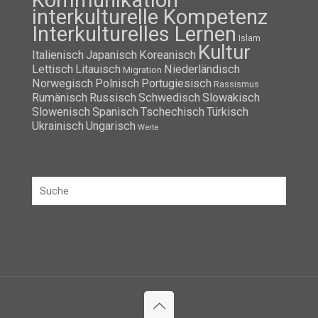
Kommunikation
interkulturelle Kompetenz
Interkulturelles Lernen
Islam
Kultur
Italienisch
Japanisch
Koreanisch
Lettisch
Litauisch
Niederländisch
Migration
Norwegisch
Polnisch
Portugiesisch
Rassismus
Rumänisch
Russisch
Schwedisch
Slowakisch
Slowenisch
Spanisch
Tschechisch
Türkisch
Ukrainisch
Ungarisch
Werte