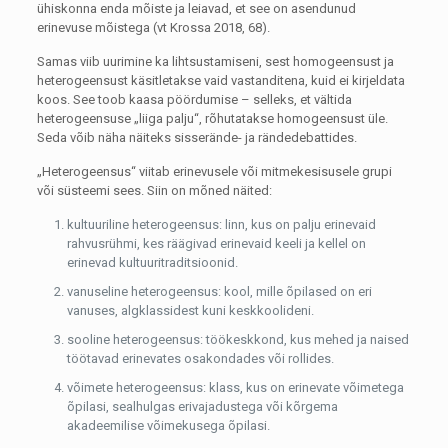
ühiskonna enda mõiste ja leiavad, et see on asendunud
erinevuse mõistega (vt Krossa 2018, 68).
Samas viib uurimine ka lihtsustamiseni, sest homogeensust ja
heterogeensust käsitletakse vaid vastanditena, kuid ei kirjeldata
koos. See toob kaasa pöördumise – selleks, et vältida
heterogeensuse „liiga palju“, rõhutatakse homogeensust üle.
Seda võib näha näiteks sisserände- ja rändedebattides.
„Heterogeensus“ viitab erinevusele või mitmekesisusele grupi
või süsteemi sees. Siin on mõned näited:
kultuuriline heterogeensus: linn, kus on palju erinevaid
rahvusrühmi, kes räägivad erinevaid keeli ja kellel on
erinevad kultuuritraditsioonid.
vanuseline heterogeensus: kool, mille õpilased on eri
vanuses, algklassidest kuni keskkoolideni.
sooline heterogeensus: töökeskkond, kus mehed ja naised
töötavad erinevates osakondades või rollides.
võimete heterogeensus: klass, kus on erinevate võimetega
õpilasi, sealhulgas erivajadustega või kõrgema
akadeemilise võimekusega õpilasi.