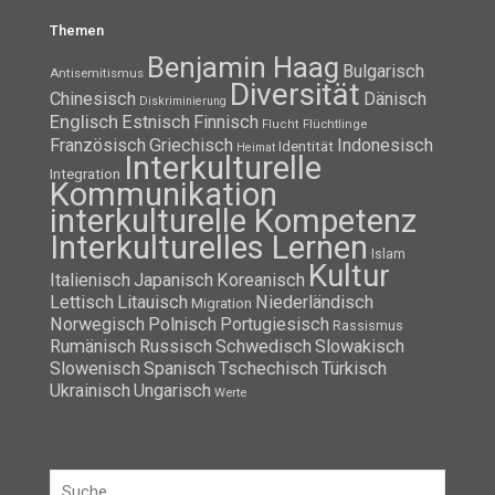
Themen
Benjamin Haag
Bulgarisch
Antisemitismus
Diversität
Chinesisch
Dänisch
Diskriminierung
Englisch
Estnisch
Finnisch
Flüchtlinge
Flucht
Französisch
Griechisch
Indonesisch
Identität
Heimat
Interkulturelle
Integration
Kommunikation
interkulturelle Kompetenz
Interkulturelles Lernen
Islam
Kultur
Italienisch
Japanisch
Koreanisch
Lettisch
Litauisch
Niederländisch
Migration
Norwegisch
Polnisch
Portugiesisch
Rassismus
Rumänisch
Russisch
Schwedisch
Slowakisch
Slowenisch
Spanisch
Tschechisch
Türkisch
Ukrainisch
Ungarisch
Werte