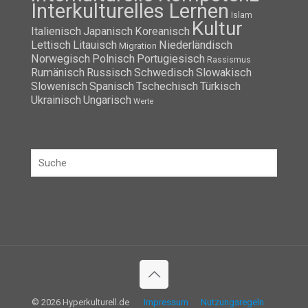
Interkulturelles Lernen
Islam
Kultur
Italienisch
Japanisch
Koreanisch
Lettisch
Litauisch
Niederländisch
Migration
Norwegisch
Polnisch
Portugiesisch
Rassismus
Rumänisch
Russisch
Schwedisch
Slowakisch
Slowenisch
Spanisch
Tschechisch
Türkisch
Ukrainisch
Ungarisch
Werte
© 2026 Hyperkulturell.de
Impressum
Nutzungsregeln