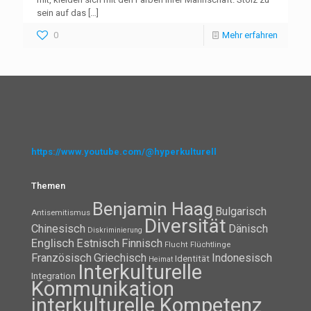
sein auf das
[…]
0
Mehr erfahren
https://www.youtube.com/@hyperkulturell
Themen
Benjamin Haag
Bulgarisch
Antisemitismus
Diversität
Chinesisch
Dänisch
Diskriminierung
Englisch
Estnisch
Finnisch
Flüchtlinge
Flucht
Französisch
Griechisch
Indonesisch
Identität
Heimat
Interkulturelle
Integration
Kommunikation
interkulturelle Kompetenz