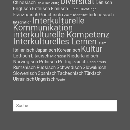
Diversität
Chinesisch
Dänisch
Diskriminierung
Englisch
Estnisch
Finnisch
Flüchtlinge
Flucht
Französisch
Griechisch
Indonesisch
Identität
Heimat
Interkulturelle
Integration
Kommunikation
interkulturelle Kompetenz
Interkulturelles Lernen
Islam
Kultur
Italienisch
Japanisch
Koreanisch
Lettisch
Litauisch
Niederländisch
Migration
Norwegisch
Polnisch
Portugiesisch
Rassismus
Rumänisch
Russisch
Schwedisch
Slowakisch
Slowenisch
Spanisch
Tschechisch
Türkisch
Ukrainisch
Ungarisch
Werte