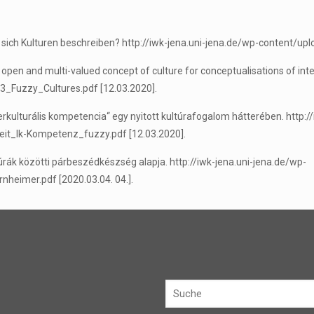
en sich Kulturen beschreiben? http://iwk-jena.uni-jena.de/wp-content
open and multi-valued concept of culture for conceptualisations of int
_Fuzzy_Cultures.pdf [12.03.2020].
rkulturális kompetencia“ egy nyitott kultúrafogalom hátterében. http:/
t_Ik-Kompetenz_fuzzy.pdf [12.03.2020].
úrák közötti párbeszédkészség alapja. http://iwk-jena.uni-jena.de/wp-
eimer.pdf [2020.03.04. 04.].