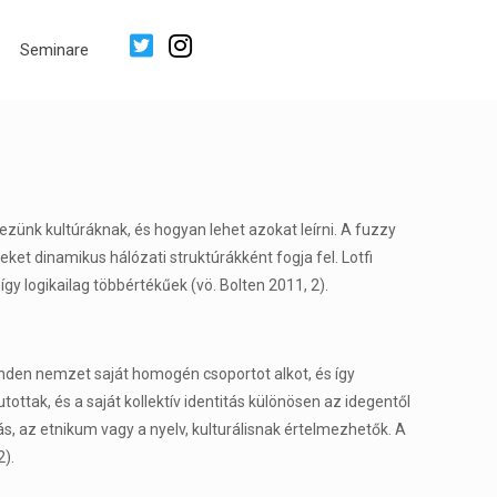
Seminare
ezünk kultúráknak, és hogyan lehet azokat leírni. A fuzzy
reket dinamikus hálózati struktúrákként fogja fel. Lotfi
y logikailag többértékűek (vö. Bolten 2011, 2).
nden nemzet saját homogén csoportot alkot, és így
ottak, és a saját kollektív identitás különösen az idegentől
ás, az etnikum vagy a nyelv, kulturálisnak értelmezhetők. A
2).