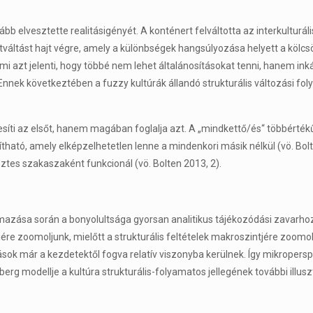
 elvesztette realitásigényét. A konténert felváltotta az interkulturáli
tváltást hajt végre, amely a különbségek hangsúlyozása helyett a kölcs
mi azt jelenti, hogy többé nem lehet általánosításokat tenni, hanem ink
s. Ennek következtében a fuzzy kultúrák állandó strukturális változási f
esíti az elsőt, hanem magában foglalja azt. A „mindkettő/és“ többérték
ítható, amely elképzelhetetlen lenne a mindenkori másik nélkül (vö. Bolt
tes szakaszaként funkcionál (vö. Bolten 2013, 2).
mazása során a bonyolultsága gyorsan analitikus tájékozódási zavarho
jére zoomoljunk, mielőtt a strukturális feltételek makroszintjére zoomol
ások már a kezdetektől fogva relatív viszonyba kerülnek. Így mikroper
erg modellje a kultúra strukturális-folyamatos jellegének további illusz