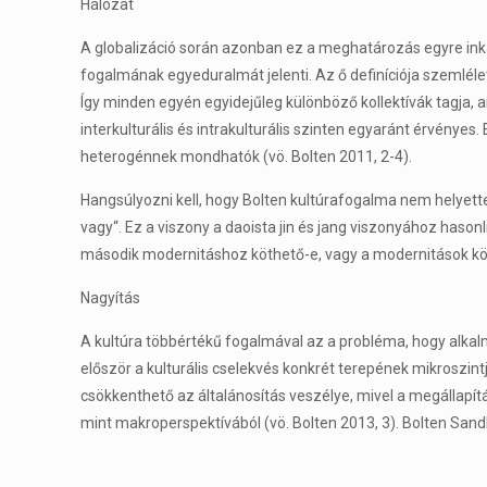
Hálózat
A globalizáció során azonban ez a meghatározás egyre inkább
fogalmának egyeduralmát jelenti. Az ő definíciója szemléle
Így minden egyén egyidejűleg különböző kollektívák tagja, a
interkulturális és intrakulturális szinten egyaránt érvénye
heterogénnek mondhatók (vö. Bolten 2011, 2-4).
Hangsúlyozni kell, hogy Bolten kultúrafogalma nem helyett
vagy“. Ez a viszony a daoista jin és jang viszonyához hasonl
második modernitáshoz köthető-e, vagy a modernitások köz
Nagyítás
A kultúra többértékű fogalmával az a probléma, hogy alkal
először a kulturális cselekvés konkrét terepének mikroszint
csökkenthető az általánosítás veszélye, mivel a megállapít
mint makroperspektívából (vö. Bolten 2013, 3). Bolten Sandb