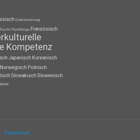
esisch
Diskriminierung
Französisch
Flüchtlinge
Flucht
erkulturelle
lle Kompetenz
isch
Japanisch
Koreanisch
Norwegisch
Polnisch
isch
Slowakisch
Slowenisch
Werte
Datenschutz