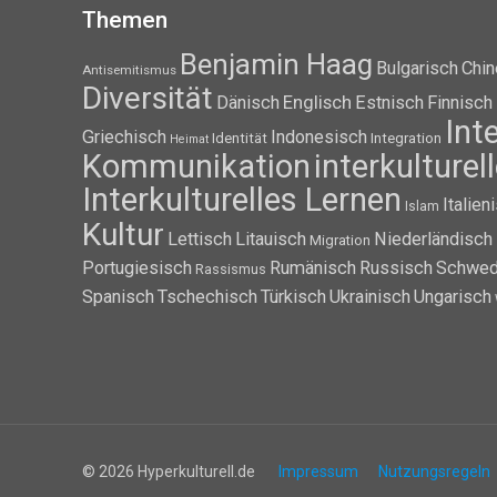
Themen
Benjamin Haag
Bulgarisch
Chin
Antisemitismus
Diversität
Dänisch
Englisch
Estnisch
Finnisch
Int
Griechisch
Indonesisch
Identität
Integration
Heimat
Kommunikation
interkulture
Interkulturelles Lernen
Italien
Islam
Kultur
Lettisch
Litauisch
Niederländisch
Migration
Portugiesisch
Rumänisch
Russisch
Schwed
Rassismus
Spanisch
Tschechisch
Türkisch
Ukrainisch
Ungarisch
© 2026 Hyperkulturell.de
Impressum
Nutzungsregeln