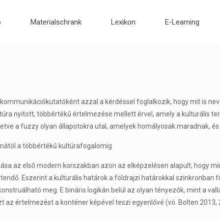
o
Materialschrank
Lexikon
E-Learning
 kommunikációkutatóként azzal a kérdéssel foglalkozik, hogy mit is nev
túra nyitott, többértékű értelmezése mellett érvel, amely a kulturális te
etve a fuzzy olyan állapotokra utal, amelyek homályosak maradnak, és íg
lmától a többértékű kultúrafogalomig
ogása az első modern korszakban azon az elképzelésen alapult, hogy mi
dő. Eszerint a kulturális határok a földrajzi határokkal szinkronban fut
onstruálható meg. E bináris logikán belül az olyan tényezők, mint a vall
zt az értelmezést a konténer képével teszi egyenlővé (vö. Bolten 2013, 