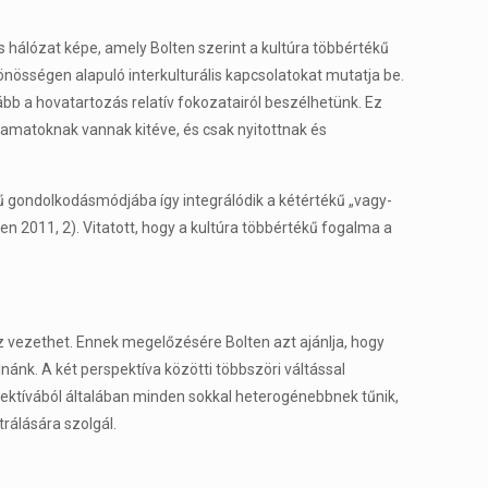
s hálózat képe, amely Bolten szerint a kultúra többértékű
önösségen alapuló interkulturális kapcsolatokat mutatja be.
ább a hovatartozás relatív fokozatairól beszélhetünk. Ez
olyamatoknak vannak kitéve, és csak nyitottnak és
ű gondolkodásmódjába így integrálódik a kétértékű „vagy-
en 2011, 2). Vitatott, hogy a kultúra többértékű fogalma a
z vezethet. Ennek megelőzésére Bolten azt ajánlja, hogy
nánk. A két perspektíva közötti többszöri váltással
spektívából általában minden sokkal heterogénebbnek tűnik,
trálására szolgál.