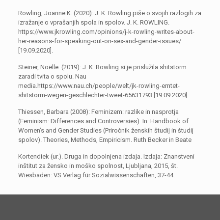
Rowling, Joanne K. (2020): J. K. Rowling piše o svojih razlogih za
izražanje o vprašanjih spola in spolov. J. K. ROWLING.
https://www.jkrowling.com/opinions/j-k-rowling-writes-about-
her-reasons-for-speaking-out-on-sex-and-gender-issues/
[19.09.2020].
Steiner, Noëlle. (2019): J. K. Rowling si je prislužila shitstorm
zaradi tvita o spolu. Nau
media.https://www.nau.ch/people/welt/jk-rowling-erntet-
shitstorm-wegen-geschlechter-tweet-65631793 [19.09.2020].
Thiessen, Barbara (2008): Feminizem: razlike in nasprotja
(Feminism: Differences and Controversies). In: Handbook of
Women’s and Gender Studies (Priročnik ženskih študij in študij
spolov). Theories, Methods, Empiricism. Ruth Becker in Beate
Kortendiek (ur.). Druga in dopolnjena izdaja. Izdaja: Znanstveni
inštitut za žensko in moško spolnost, Ljubljana, 2015, št.
Wiesbaden: VS Verlag für Sozialwissenschaften, 37-44.