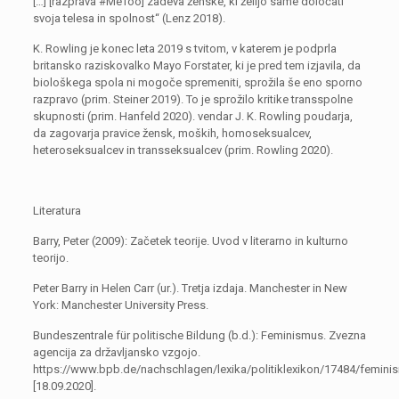
[…] [razprava #MeToo] zadeva ženske, ki želijo same določati
svoja telesa in spolnost“ (Lenz 2018).
K. Rowling je konec leta 2019 s tvitom, v katerem je podprla
britansko raziskovalko Mayo Forstater, ki je pred tem izjavila, da
biološkega spola ni mogoče spremeniti, sprožila še eno sporno
razpravo (prim. Steiner 2019). To je sprožilo kritike transspolne
skupnosti (prim. Hanfeld 2020). vendar J. K. Rowling poudarja,
da zagovarja pravice žensk, moških, homoseksualcev,
heteroseksualcev in transseksualcev (prim. Rowling 2020).
Literatura
Barry, Peter (2009): Začetek teorije. Uvod v literarno in kulturno
teorijo.
Peter Barry in Helen Carr (ur.). Tretja izdaja. Manchester in New
York: Manchester University Press.
Bundeszentrale für politische Bildung (b.d.): Feminismus. Zvezna
agencija za državljansko vzgojo.
https://www.bpb.de/nachschlagen/lexika/politiklexikon/17484/femini
[18.09.2020].