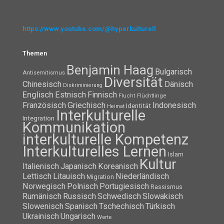
https://www.youtube.com/@hyperkulturell
Themen
Benjamin Haag
Bulgarisch
Antisemitismus
Diversität
Chinesisch
Dänisch
Diskriminierung
Englisch
Estnisch
Finnisch
Flüchtlinge
Flucht
Französisch
Griechisch
Indonesisch
Identität
Heimat
Interkulturelle
Integration
Kommunikation
interkulturelle Kompetenz
Interkulturelles Lernen
Islam
Kultur
Italienisch
Japanisch
Koreanisch
Lettisch
Litauisch
Niederländisch
Migration
Norwegisch
Polnisch
Portugiesisch
Rassismus
Rumänisch
Russisch
Schwedisch
Slowakisch
Slowenisch
Spanisch
Tschechisch
Türkisch
Ukrainisch
Ungarisch
Werte