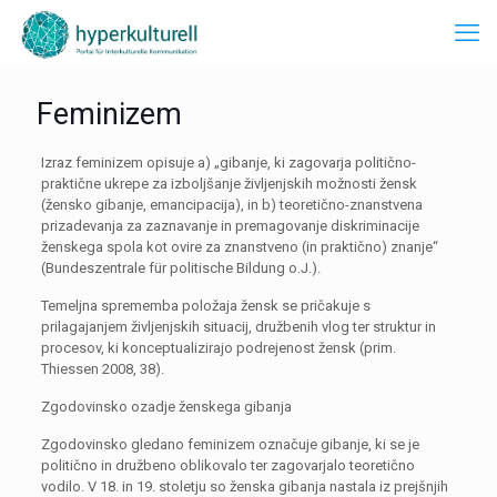
Feminizem
Izraz feminizem opisuje a) „gibanje, ki zagovarja politično-
praktične ukrepe za izboljšanje življenjskih možnosti žensk
(žensko gibanje, emancipacija), in b) teoretično-znanstvena
prizadevanja za zaznavanje in premagovanje diskriminacije
ženskega spola kot ovire za znanstveno (in praktično) znanje“
(Bundeszentrale für politische Bildung o.J.).
Temeljna sprememba položaja žensk se pričakuje s
prilagajanjem življenjskih situacij, družbenih vlog ter struktur in
procesov, ki konceptualizirajo podrejenost žensk (prim.
Thiessen 2008, 38).
Zgodovinsko ozadje ženskega gibanja
Zgodovinsko gledano feminizem označuje gibanje, ki se je
politično in družbeno oblikovalo ter zagovarjalo teoretično
vodilo. V 18. in 19. stoletju so ženska gibanja nastala iz prejšnjih