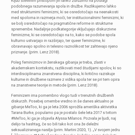
Kljub številnim pristopom jih lahko združimo na podlagi
podobnega razumevanja spola in družbe. Razlikujemo lahko
med strukturnimi feminizmi, ki se osredotočajo na neenakosti
med spoloma in razmerja moči, ter institucionalnimi feminizmi, ki
se bolj osredotočajo na pragmatične reforme in strukturne
spremembe. Nadaljnje podkategorije vključujejo diskurzivne
feminizme, ki se osredotočajo na to, kako se podobe spola
kulturno ustvarjajo in razširjajo, ter queer feminizme, ki
obravnavajo spolno in telesno raznolikost ter zahtevajo njeno
priznanje. (prim. Lenz 2018).
Poleg feminizmov in ženskega gibanja je treba, zlasti v
akademskem kontekstu, razlikovati med študijami spolov, ki so
interdisciplinarna znanstvena disciplina, ki kritično raziskuje
kulturne in družbene razmere z vidika spola ter se pri tem opira
na znanstvene teorije in metode (prim. Lenz 2018).
Feminizem ima pomembno vlogo tudi v trenutnih družbenih
diskurzih. Posebej omembe vredno in še danes aktualno je
gibanje MeToo, ki ga je leta 2006 sprožila ameriška aktivistka
Tarana Burke, popularno pa je postalo šele leta 2017 s tvitom
#MeToo, ki ga je objavila Alyssa Milanos. Pozvala je ljudi, naj
delijo ta hashtag, če so bili tako kot ona že deležni
seksualiziranega nasilja (prim. Martini 2020, 1). „V svojem jedru