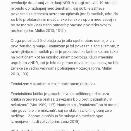
revolucije do gibanj v nekdanji NDR. V drugi polovici 19. stoletja
je prišlo do razhajanj med ženskami, saj so bile zahteve
povezane z ustreznim razredom njihovih (mož) moških, tako da
so bile proletarske in meščanske ženske v sporu med seboj in
so se morale v nekaterih primerih ponovno podrediti svojim
možem (prim. Müller 2013, 131f.).
Druga polovica 20. stoletja pa je bila spet močno usmerjena v
prvo žensko gibanje. Feminizem je bil povezan s socializmom, z
razmejitvijo od moških pa si je prizadeval za lastno kulturo tako
na političnem kot na raziskovalnem področju. Kljub vmesnim
uspehom v NDR, kot je bilo na primer dovoljenje za splav, so bile
ženske še vedno večinoma potisnjene v ozadje (prim. Müller
2013, 133).
Feminizem v akademskem in sodobnem diskurzu
Feministična kritika je „posebna vrsta političnega diskurza:
kritika in teoretska praksa, zavezana boju proti patriarhatu in
seksizmu“ (Moi 1989, 117). Namesto o „feminizmu“ pa bi morali
raje govoriti o „feminizmih“, saj so skrbi različnih gibanj zelo
različne – čeprav je prišlo in še prihaja do medsebojne
izmenjave in tudi vpliva (prim. Lenz 2018).