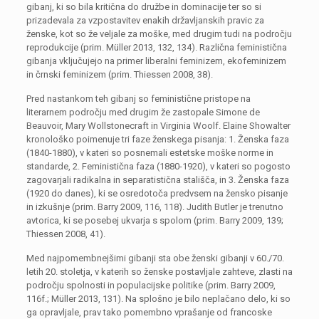
gibanj, ki so bila kritična do družbe in dominacije ter so si
prizadevala za vzpostavitev enakih državljanskih pravic za
ženske, kot so že veljale za moške, med drugim tudi na področju
reprodukcije (prim. Müller 2013, 132, 134). Različna feministična
gibanja vključujejo na primer liberalni feminizem, ekofeminizem
in črnski feminizem (prim. Thiessen 2008, 38).
Pred nastankom teh gibanj so feministične pristope na
literarnem področju med drugim že zastopale Simone de
Beauvoir, Mary Wollstonecraft in Virginia Woolf. Elaine Showalter
kronološko poimenuje tri faze ženskega pisanja: 1. Ženska faza
(1840-1880), v kateri so posnemali estetske moške norme in
standarde, 2. Feministična faza (1880-1920), v kateri so pogosto
zagovarjali radikalna in separatistična stališča, in 3. Ženska faza
(1920 do danes), ki se osredotoča predvsem na žensko pisanje
in izkušnje (prim. Barry 2009, 116, 118). Judith Butler je trenutno
avtorica, ki se posebej ukvarja s spolom (prim. Barry 2009, 139;
Thiessen 2008, 41).
Med najpomembnejšimi gibanji sta obe ženski gibanji v 60./70.
letih 20. stoletja, v katerih so ženske postavljale zahteve, zlasti na
področju spolnosti in populacijske politike (prim. Barry 2009,
116f.; Müller 2013, 131). Na splošno je bilo neplačano delo, ki so
ga opravljale, prav tako pomembno vprašanje od francoske