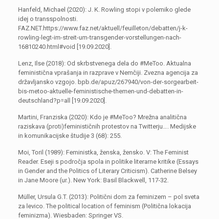
Hanfeld, Michael (2020): J. K. Rowling stopi v polemiko glede
idej o transspolnosti.
FAZ.NET.https://www.faz.net/aktuell/feuilleton/debatten/j-k-
rowling-legt-im-streit-um-transgender-vorstellungen-nach-
16810240.html#void [19.09.2020].
Lenz, Ilse (2018): Od skrbstvenega dela do #MeToo. Aktualna
feministična vprašanja in razprave v Nemčiji. Zvezna agencija za
državljansko vzgojo. bpb.de/apuz/267940/von-der-sorgearbeit-
bis-metoo-aktuelle-feministische-themen-und-debatten-in-
deutschland?p=all [19.09.2020].
Martini, Franziska (2020): Kdo je #MeToo? Mrežna analitična
raziskava (proti)feminističnih protestov na Twitterju…. Medijske
in komunikacijske študije 3 (68): 255.
Moi, Toril (1989): Feministka, ženska, žensko. V: The Feminist
Reader. Eseji s področja spola in politike literarne kritike (Essays
in Gender and the Politics of Literary Criticism). Catherine Belsey
in Jane Moore (ur.). New York: Basil Blackwell, 117-32.
Müller, Ursula G.T. (2013): Politični dom za feminizem – pol sveta
za levico. The political location of feminism (Politična lokacija
feminizma). Wiesbaden: Springer VS.