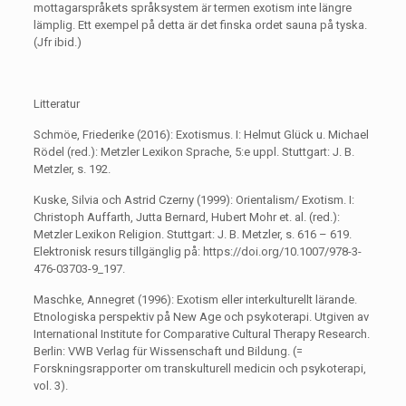
mottagarspråkets språksystem är termen exotism inte längre
lämplig. Ett exempel på detta är det finska ordet sauna på tyska.
(Jfr ibid.)
Litteratur
Schmöe, Friederike (2016): Exotismus. I: Helmut Glück u. Michael
Rödel (red.): Metzler Lexikon Sprache, 5:e uppl. Stuttgart: J. B.
Metzler, s. 192.
Kuske, Silvia och Astrid Czerny (1999): Orientalism/ Exotism. I:
Christoph Auffarth, Jutta Bernard, Hubert Mohr et. al. (red.):
Metzler Lexikon Religion. Stuttgart: J. B. Metzler, s. 616 – 619.
Elektronisk resurs tillgänglig på: https://doi.org/10.1007/978-3-
476-03703-9_197.
Maschke, Annegret (1996): Exotism eller interkulturellt lärande.
Etnologiska perspektiv på New Age och psykoterapi. Utgiven av
International Institute for Comparative Cultural Therapy Research.
Berlin: VWB Verlag für Wissenschaft und Bildung. (=
Forskningsrapporter om transkulturell medicin och psykoterapi,
vol. 3).