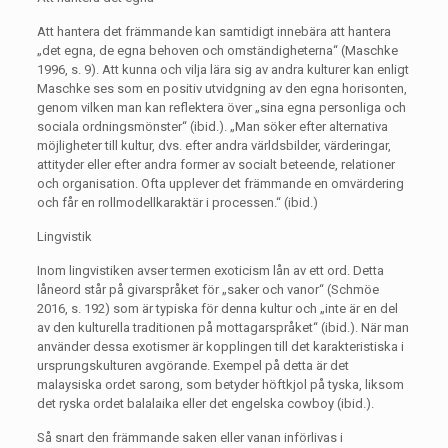
Att hantera det främmande kan samtidigt innebära att hantera
„det egna, de egna behoven och omständigheterna“ (Maschke
1996, s. 9). Att kunna och vilja lära sig av andra kulturer kan enligt
Maschke ses som en positiv utvidgning av den egna horisonten,
genom vilken man kan reflektera över „sina egna personliga och
sociala ordningsmönster“ (ibid.). „Man söker efter alternativa
möjligheter till kultur, dvs. efter andra världsbilder, värderingar,
attityder eller efter andra former av socialt beteende, relationer
och organisation. Ofta upplever det främmande en omvärdering
och får en rollmodellkaraktär i processen.“ (ibid.)
Lingvistik
Inom lingvistiken avser termen exoticism lån av ett ord. Detta
låneord står på givarspråket för „saker och vanor“ (Schmöe
2016, s. 192) som är typiska för denna kultur och „inte är en del
av den kulturella traditionen på mottagarspråket“ (ibid.). När man
använder dessa exotismer är kopplingen till det karakteristiska i
ursprungskulturen avgörande. Exempel på detta är det
malaysiska ordet sarong, som betyder höftkjol på tyska, liksom
det ryska ordet balalaika eller det engelska cowboy (ibid.).
Så snart den främmande saken eller vanan införlivas i