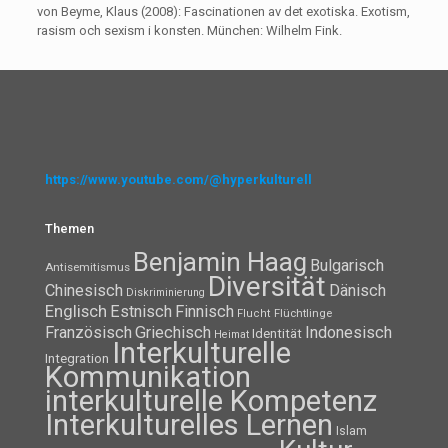
von Beyme, Klaus (2008): Fascinationen av det exotiska. Exotism,
rasism och sexism i konsten. München: Wilhelm Fink.
https://www.youtube.com/@hyperkulturell
Themen
Benjamin Haag
Bulgarisch
Antisemitismus
Diversität
Chinesisch
Dänisch
Diskriminierung
Englisch
Estnisch
Finnisch
Flüchtlinge
Flucht
Französisch
Griechisch
Indonesisch
Identität
Heimat
Interkulturelle
Integration
Kommunikation
interkulturelle Kompetenz
Interkulturelles Lernen
Islam