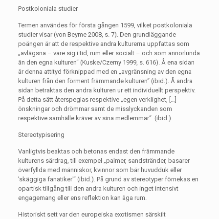
Postkoloniala studier
Termen användes för första gången 1599, vilket postkoloniala
studier visar (von Beyme 2008, s. 7). Den grundläggande
poängen är att de respektive andra kulturerna uppfattas som
„avlägsna – vare sig i tid, rum eller socialt – och som annorlunda
än den egna kulturen“ (Kuske/Czerny 1999, s. 616). Å ena sidan
är denna attityd förknippad med en „avgränsning av den egna
kulturen från den förment främmande kulturen“ (ibid.). Å andra
sidan betraktas den andra kulturen ur ett individuellt perspektiv.
På detta sätt återspeglas respektive „egen verklighet, […]
önskningar och drömmar samt de misslyckanden som
respektive samhälle kräver av sina medlemmar“. (ibid.)
Stereotypisering
Vanligtvis beaktas och betonas endast den främmande
kulturens särdrag, till exempel „palmer, sandstränder, basarer
överfyllda med människor, kvinnor som bär huvudduk eller
’skäggiga fanatiker'“ (ibid.). På grund av stereotyper förnekas en
opartisk tillgång till den andra kulturen och inget intensivt
engagemang eller ens reflektion kan äga rum.
Historiskt sett var den europeiska exotismen särskilt