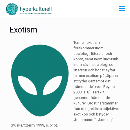
Exotism
Termen exotism
förekommer inom
sociologi, litteratur och
konst, samt inom lingvistik.
Inom såväl sociologi som
litteratur och konst syftar
termen exotism på „öppna
attityder gentemot det
främmande“ (von Beyme
2008, s. 8), särskilt
gentemot främmande
kulturer. Ordet härstammar
från det grekiska adjektivet
exotikós och betyder
„främmande“, „konstig“
(Kuske/Czerny 1999, s. 616).