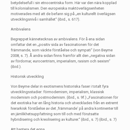
betydelsefull i sin etnocentriska form. Här var den nära kopplad
till kolonialismen. Den europeiska maktöverlägsenheten
motiverades med att de befann sig på „en kulturellt överlägsen
utvecklingsnivå i samhället“ (ibid., s. 617).
Ambivalens
Begreppet kännetecknas av ambivalens. För å ena sidan
omfattar det en „positiv sida av fascinationen för det
främmande, som väckte förståelse och sympati“ (von Beyme
2008, s. 7). Å andra sidan finns framför allt den „negativa sidan
av fördomar, eurocentrism, imperialism, rasism och sexism“
(ibid.).
Historisk utveckling
Von Beyme delar in exotismens historiska faser i totalt fyra
utvecklingsstadier: förmodernism, imperialism, klassisk
modernism och postmodernism. (ibid., s. 9f.) „Fascinationen för
det exotiska har en lång historia och utvecklades från en extremt
hierarkisk förståelse av det ‚främmande‘ på andra kontinenter till
en jämlikhetsuppfattning som till och med förutsatte
hybridisering och kreolisering av kulturer.“ (ibid., s. 7) (ibid., s. 7)
Att hantera det egna