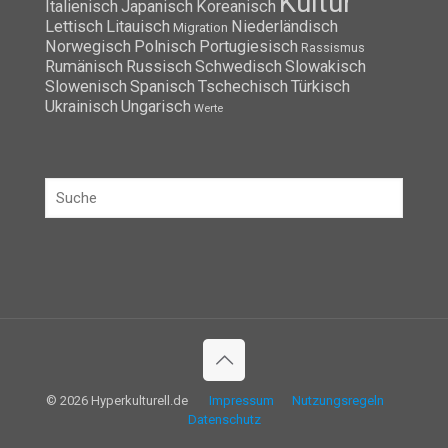
Kultur
Italienisch
Japanisch
Koreanisch
Lettisch
Litauisch
Niederländisch
Migration
Norwegisch
Polnisch
Portugiesisch
Rassismus
Rumänisch
Russisch
Schwedisch
Slowakisch
Slowenisch
Spanisch
Tschechisch
Türkisch
Ukrainisch
Ungarisch
Werte
© 2026 Hyperkulturell.de
Impressum
Nutzungsregeln
Datenschutz