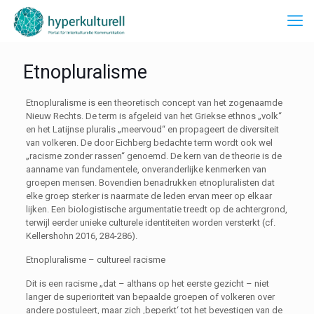
Etnopluralisme
Etnopluralisme is een theoretisch concept van het zogenaamde
Nieuw Rechts. De term is afgeleid van het Griekse ethnos „volk“
en het Latijnse pluralis „meervoud“ en propageert de diversiteit
van volkeren. De door Eichberg bedachte term wordt ook wel
„racisme zonder rassen“ genoemd. De kern van de theorie is de
aanname van fundamentele, onveranderlijke kenmerken van
groepen mensen. Bovendien benadrukken etnopluralisten dat
elke groep sterker is naarmate de leden ervan meer op elkaar
lijken. Een biologistische argumentatie treedt op de achtergrond,
terwijl eerder unieke culturele identiteiten worden versterkt (cf.
Kellershohn 2016, 284-286).
Etnopluralisme – cultureel racisme
Dit is een racisme „dat – althans op het eerste gezicht – niet
langer de superioriteit van bepaalde groepen of volkeren over
andere postuleert, maar zich ‚beperkt‘ tot het bevestigen van de