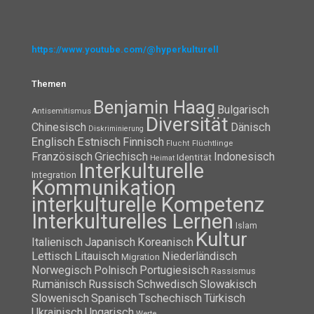
https://www.youtube.com/@hyperkulturell
Themen
Benjamin Haag
Bulgarisch
Antisemitismus
Diversität
Chinesisch
Dänisch
Diskriminierung
Englisch
Estnisch
Finnisch
Flüchtlinge
Flucht
Französisch
Griechisch
Indonesisch
Identität
Heimat
Interkulturelle
Integration
Kommunikation
interkulturelle Kompetenz
Interkulturelles Lernen
Islam
Kultur
Italienisch
Japanisch
Koreanisch
Lettisch
Litauisch
Niederländisch
Migration
Norwegisch
Polnisch
Portugiesisch
Rassismus
Rumänisch
Russisch
Schwedisch
Slowakisch
Slowenisch
Spanisch
Tschechisch
Türkisch
Ukrainisch
Ungarisch
Werte