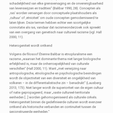
schadelijkheid van elke grensvervaging en de onverenigbaarheid
van levenswijzen en tradities“ (Balibar 1990, 28). Concepten als
‚ras‘ worden vervangen door conceptuele plaatshouders als
‚cultuur‘ of ‚etniciteit‘ om oude concepten gemoderniseerd te
laten lijken. Deze termen hebben echter een soortgelijke
connotatie als ras, vandaar dat racismeonderzoek ook spreekt
van een overgang van genetisch naar cultureel racisme (vgl. Hall
2000, 11).
Heterogeniteit wordt ontkend
Volgens de filosoof Étienne Balibar is etnopluralisme een
racisme „waarvan het dominante thema niet langer biologische
erfelijkheid is, maar de onherroepelijkheid van culturele
verschillen“ (Hall 2000, 11). Want „met verwijzing naar
antropologische, etnologische en psychologische bevindingen
wordt de objectiviteit van een diversiteit en ongelijkheid van
volkeren – in de differentialistische zin – benadrukt“ (Lausberg
2013, 173). Niet langer wordt de superioriteit van de eigen cultuur
of natie gepropageerd, maar „vaste cultureel-territoriale
eenheden […] worden gehomogeniseerd als culturele cirkels.
Heterogeniteit binnen de gedefinieerde culturen wordt evenzeer
ontkend als historische verbanden en continuïteit tussen de
geconstrueerde eenheden.“