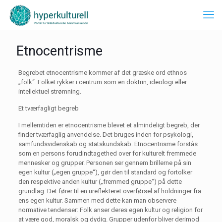
Etnocentrisme
Begrebet etnocentrisme kommer af det græske ord ethnos
„folk“. Folket rykker i centrum som en doktrin, ideologi eller
intellektuel strømning.
Et tværfagligt begreb
I mellemtiden er etnocentrisme blevet et almindeligt begreb, der
finder tværfaglig anvendelse. Det bruges inden for psykologi,
samfundsvidenskab og statskundskab. Etnocentrisme forstås
som en persons forudindtagethed over for kulturelt fremmede
mennesker og grupper. Personen ser gennem brillerne på sin
egen kultur („egen gruppe“), gør den til standard og fortolker
den respektive anden kultur („fremmed gruppe“) på dette
grundlag. Det fører til en ureflekteret overførsel af holdninger fra
ens egen kultur. Sammen med dette kan man observere
normative tendenser: Folk anser deres egen kultur og religion for
at være god, moralsk og dydig. Grupper udenfor bliver derimod