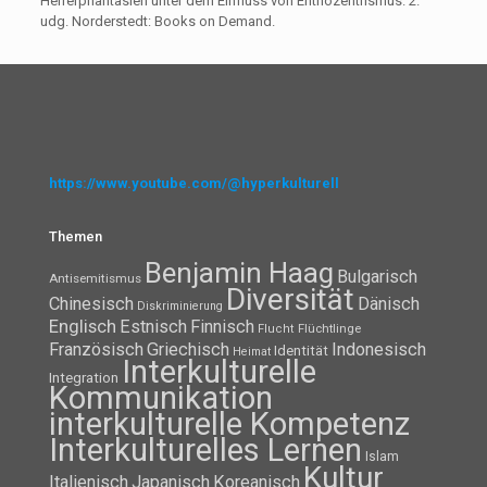
Helferphantasien unter dem Einfluss von Ehtnozentrismus. 2.
udg. Norderstedt: Books on Demand.
https://www.youtube.com/@hyperkulturell
Themen
Benjamin Haag
Bulgarisch
Antisemitismus
Diversität
Chinesisch
Dänisch
Diskriminierung
Englisch
Estnisch
Finnisch
Flüchtlinge
Flucht
Französisch
Griechisch
Indonesisch
Identität
Heimat
Interkulturelle
Integration
Kommunikation
interkulturelle Kompetenz
Interkulturelles Lernen
Islam
Kultur
Italienisch
Japanisch
Koreanisch