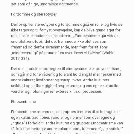
set som dårlige, umoralske og truende.
Fordomme og stereotyper
Derfor spiller stereotyper og fordomme også en rolle, og hvis de
ikke tages op til fornyet overvejelse, kan de blive grundlaget for
racistisk eller nationalistisk adfærd: „Etnocentrisme går videre
end blot xenofobi, idet det fremmede ikke blot ses som
fremmed og derfor skræmmende, men frem for alt som
‚mindreværdigt‘ på grund af en overdrevet vi-følelse“ (Wahle
2017, 231).
Det definitoriske modbegreb til etnocentrisme er polycentrisme,
som går ind for en åben og tolerant holdning til mennesker med
andre kulturer, livsformer og synspunkter. Andre kulturers
unikhed og uafhængighed respekteres, og ens egne kulturelle
værdier og holdninger reflekteres kritisk i processen.
Etnocentrisme
Etnocentrisme refererer til en gruppes tendens til at betragte sin
egen kultur, traditioner, værdier og normer som overlegne og
„rigtige“ i forhold til andre kulturer og grupper. Etnocentrisme kan
få folk til at betragte andre kulturer som „fremmede“, „eksotiske“