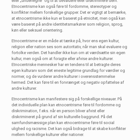
eller „underlegne“ og til at devaluere eller diskriminere dem.
Etnocentrisme kan også føre til fordomme, stereotyper og
konflikter mellem forskellige grupper. Det er vigtigt at bemærke,
at etnocentrisme ikke kun er baseret på etnicitet, men også kan
være baseret på andre identitetsmarkører som religion, sprog,
køn eller seksuel orientering.
Etnocentrisme er en måde at tænke på, hvor ens egen kultur,
religion eller nation ses som autoritativ, når man skal evaluere og
fortolke verden. Det handler ikke kun om at værdsætte sin egen
kultur, men også om at foragte eller afvise andre kulturer.
Etnocentriske mennesker har en tendens til at betragte deres
egen kulturarv som det eneste legitime grundlag for værdier og
normer, og de vurderer andre kulturer i overensstemmelse
hermed. Det kan føre til en forvrænget og negativ opfattelse af
andre kulturer.
Etnocentrisme kan manifestere sig på forskellige niveauer. På
det individuelle plan kan etnocentrisme føre til fordomme og
diskrimination, f.eks. når en person bliver afvist eller
diskrimineret på grund af sin kulturelle baggrund. På det
samfundsmæssige plan kan etnocentrisme føre til social
ulighed og racisme. Det kan også bidrage til at skabe konflikter
mellem forskellige kulturer eller nationer.