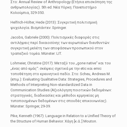
Στο: Annual Review of Anthropology (Ετήσια επισκόπηση της
ανθρωπολογίας). 5th ed. Νέα Υόρκη: Πανεπιστήμιο
Κολούμπια, 329-350.
Helfrich-Hölter, Hede (2013): Συγκριτική πολιτισμική
ψυχολογία. Βισμπάντεν: Springer.
Jacobs, Gabriele (2000): Πολιτισμικές διαφορές στις
αντιλήψεις περί δικαιοσύνης των ευρωπαίων διευθυντών:
συγκριτική μελέτη των αποφάσεων προσωπικού στον
τραπεζικό τομέα. Münster: LIT.
Lohmeier, Christine (2017): Μεταξύ του „gone native“ και του
„ένας από εμάς“: σκέψεις σχετικά με την etic και emic
τοποθέτηση στο ερευνητικό πεδίο. Στο: Scheu, Andreas M.
(επιμ.): Evaluating Qualitative Data: Strategies, Procedures and
Methods of Interpreting Non-standardized Data in
Communication Studies (Αξιολόγηση ποιοτικών δεδομένων:
στρατηγικές, διαδικασίες και μέθοδοι ερμηνείας μη
τυποποιημένων δεδομένων στις σπουδές επικοινωνίας).
Münster: Springer, 29-39.
Pike, Kenneth (1967): Language in Relation to a Unified Theory of
the Structure of Human Behavior. Χάγη [κ.ά.:] Mouton.