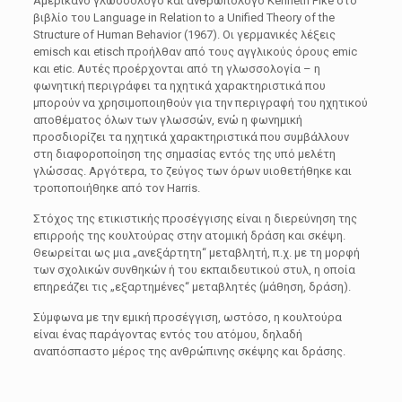
Αμερικανό γλωσσολόγο και ανθρωπολόγο Kenneth Pike στο
βιβλίο του Language in Relation to a Unified Theory of the
Structure of Human Behavior (1967). Οι γερμανικές λέξεις
emisch και etisch προήλθαν από τους αγγλικούς όρους emic
και etic. Αυτές προέρχονται από τη γλωσσολογία – η
φωνητική περιγράφει τα ηχητικά χαρακτηριστικά που
μπορούν να χρησιμοποιηθούν για την περιγραφή του ηχητικού
αποθέματος όλων των γλωσσών, ενώ η φωνημική
προσδιορίζει τα ηχητικά χαρακτηριστικά που συμβάλλουν
στη διαφοροποίηση της σημασίας εντός της υπό μελέτη
γλώσσας. Αργότερα, το ζεύγος των όρων υιοθετήθηκε και
τροποποιήθηκε από τον Harris.
Στόχος της ετικιστικής προσέγγισης είναι η διερεύνηση της
επιρροής της κουλτούρας στην ατομική δράση και σκέψη.
Θεωρείται ως μια „ανεξάρτητη“ μεταβλητή, π.χ. με τη μορφή
των σχολικών συνθηκών ή του εκπαιδευτικού στυλ, η οποία
επηρεάζει τις „εξαρτημένες“ μεταβλητές (μάθηση, δράση).
Σύμφωνα με την εμική προσέγγιση, ωστόσο, η κουλτούρα
είναι ένας παράγοντας εντός του ατόμου, δηλαδή
αναπόσπαστο μέρος της ανθρώπινης σκέψης και δράσης.