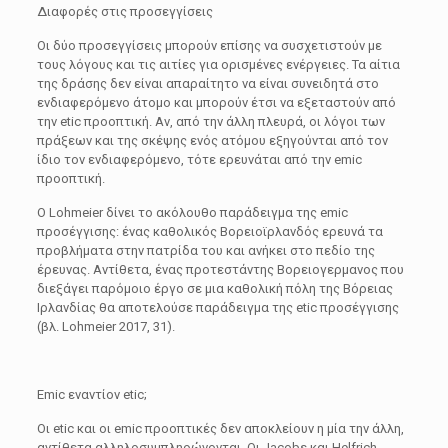
Διαφορές στις προσεγγίσεις
Οι δύο προσεγγίσεις μπορούν επίσης να συσχετιστούν με
τους λόγους και τις αιτίες για ορισμένες ενέργειες. Τα αίτια
της δράσης δεν είναι απαραίτητο να είναι συνειδητά στο
ενδιαφερόμενο άτομο και μπορούν έτσι να εξεταστούν από
την etic προοπτική. Αν, από την άλλη πλευρά, οι λόγοι των
πράξεων και της σκέψης ενός ατόμου εξηγούνται από τον
ίδιο τον ενδιαφερόμενο, τότε ερευνάται από την emic
προοπτική.
Ο Lohmeier δίνει το ακόλουθο παράδειγμα της emic
προσέγγισης: ένας καθολικός Βορειοϊρλανδός ερευνά τα
προβλήματα στην πατρίδα του και ανήκει στο πεδίο της
έρευνας. Αντίθετα, ένας προτεστάντης Βορειογερμανος που
διεξάγει παρόμοιο έργο σε μια καθολική πόλη της Βόρειας
Ιρλανδίας θα αποτελούσε παράδειγμα της etic προσέγγισης
(βλ. Lohmeier 2017, 31).
Emic εναντίον etic;
Οι etic και οι emic προοπτικές δεν αποκλείουν η μία την άλλη,
αντίθετα αλληλοσυμπληρώνονται. Οι Jacobs και Helfrich-