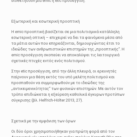
υιοθετήσουν μια emic ή etic προσέγγιση.
Εξωτερική και εσωτερική προοπτική
Η emic προοπτική βασίζεται σε μια πολιτισμικά κατάλληλη
εσωτερική οπτική – επιχειρεί να δει τα φαινόμενα μέσα από
τα μάτια αυτών που επηρεάζονται, δημιουργώντας έτσι το
ιδεώδες των ανθρωπιστικών επιστημών της „προοπτικής“. Η
emic προσέγγιση σκοπεύει να αποκαλύψει τις λειτουργικά
σχετικές πτυχές εντός ενός πολιτισμού.
Στην etic προσέγγιση, από την άλλη πλευρά, οι ερευνητές
παίρνουν μια θέση εκτός του υπό μελέτη πολιτισμού και
προσπαθούν να συμμορφωθούν με το ιδεώδες της
„αντικειμενικότητας“ των φυσικών επιστημών. Με αυτόν τον
τρόπο επιδιώκεται η εξεύρεση καθολικά έγκυρων προτύπων
σύγκρισης (βλ. Helfrich-Hölter 2013, 27).
Σχετικά με την εμφάνιση των όρων
Οι δύο όροι χρησιμοποιήθηκαν για πρώτη φορά από τον