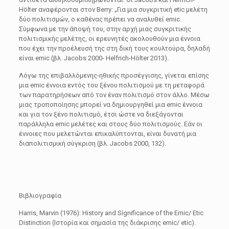
Hölter αναφέρονται στον Berry: „Για μια συγκριτική etic μελέτη
δύο πολιτισμών, ο καθένας πρέπει να αναλυθεί emic.
Σύμφωνα με την άποψή του, στην αρχή μιας συγκριτικής
πολιτισμικής μελέτης, οι ερευνητές ακολουθούν μια έννοια
που έχει την προέλευσή της στη δική τους κουλτούρα, δηλαδή
είναι emic (βλ. Jacobs 2000- Helfrich-Hölter 2013).
Λόγω της επιβαλλόμενης-ηθικής προσέγγισης, γίνεται επίσης
μια emic έννοια εντός του ξένου πολιτισμού με τη μεταφορά
των παρατηρήσεων από τον έναν πολιτισμό στον άλλο. Μέσω
μιας τροποποίησης μπορεί να δημιουργηθεί μια emic έννοια
και για τον ξένο πολιτισμό, έτσι ώστε να διεξάγονται
παράλληλα emic μελέτες και στους δύο πολιτισμούς. Εάν οι
έννοιες που μελετώνται επικαλύπτονται, είναι δυνατή μια
διαπολιτισμική σύγκριση (βλ. Jacobs 2000, 132).
Βιβλιογραφία
Harris, Marvin (1976): History and Significance of the Emic/ Etic
Distinction (Ιστορία και σημασία της διάκρισης emic/ etic).