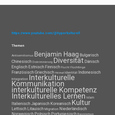
https://www.youtube.com/@hyperkulturell
Themen
Benjamin Haag
Bulgarisch
Antisemitismus
Diversität
Chinesisch
Dänisch
Diskriminierung
Englisch
Estnisch
Finnisch
Flüchtlinge
Flucht
Französisch
Griechisch
Indonesisch
Identität
Heimat
Interkulturelle
Integration
Kommunikation
interkulturelle Kompetenz
Interkulturelles Lernen
Islam
Kultur
Italienisch
Japanisch
Koreanisch
Lettisch
Litauisch
Niederländisch
Migration
Norwegisch
Polnisch
Portugiesisch
Rassismus