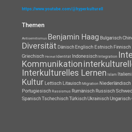
https://www.youtube.com/@hyperkulturell
Themen
Benjamin Haag
Bulgarisch
Chin
Antisemitismus
Diversität
Dänisch
Englisch
Estnisch
Finnisch
Int
Griechisch
Indonesisch
Identität
Integration
Heimat
Kommunikation
interkulture
Interkulturelles Lernen
Italien
Islam
Kultur
Lettisch
Litauisch
Niederländisch
Migration
Portugiesisch
Rumänisch
Russisch
Schwed
Rassismus
Spanisch
Tschechisch
Türkisch
Ukrainisch
Ungarisch