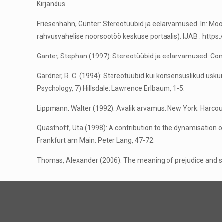
Kirjandus
Friesenhahn, Günter: Stereotüübid ja eelarvamused. In: Mood
rahvusvahelise noorsootöö keskuse portaalis). IJAB : htt
Ganter, Stephan (1997): Stereotüübid ja eelarvamused: Co
Gardner, R. C. (1994): Stereotüübid kui konsensuslikud usk
Psychology, 7) Hillsdale: Lawrence Erlbaum, 1-5.
Lippmann, Walter (1992): Avalik arvamus. New York: Harcou
Quasthoff, Uta (1998): A contribution to the dynamisation 
Frankfurt am Main: Peter Lang, 47-72.
Thomas, Alexander (2006): The meaning of prejudice and stereo