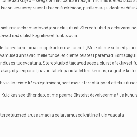
 ka tumedad küljed – seega on nad Januse näoga. Thomas loetleb kuus s
ioon, eneserepresentatsioonifunktsioon, piiritlemis- ja identiteedifunk
onist, mis iseloomustavad janusekujutlust. Stereotüübid ja eelarvamus
vad nad olulist kognitiivset funktsiooni.
 Me tugevdame oma gruppi kuulumise tunnet. „Meie oleme sellised ja ne
larvamused annavad meile tunde, et oleme teistest paremad. Esmapilgul
ses tugevdatuna. Stereotüübid täidavad seega olulist afektiivset funkts
ksikasjad ja eripärad jäävad tähelepanuta. Mitmekesisus, isegi ühe kultu
 viia ka teiste kõrvalejätmiseni, sest meie stereotüüpsed ettekujutused 
 Kuid kas see tähendab, et me peame üksteist devalveerima? Ja kuhu see 
ereotüüpsed arusaamad ja eelarvamused kriitiliselt üle vaadata.