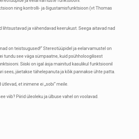
tereotüüpide ja eelarvamuste funktsiooni:
tsioon ning kontrolli- ja õigustamisfunktsioon (vt Thomas
ed lihtsustavad ja vähendavad keerukust. Seega aitavad nad
mad on teistsugused!“ Stereotüüpidel ja eelarvamustel on
 ei tundu see väga sümpaatne, kuid psühholoogilisest
iooni. Siiski on igal äsja mainitud kasulikul funktsioonil
uri sees, jäetakse tähelepanuta ja kõik pannakse ühte patta.
ütlevad, et inimene ei „sobi“ meile.
viib? Piirid üleoleku ja ülbuse vahel on voolavad.