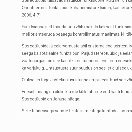
Stereotüübid täidavad kasulikke funktsioone, kuid neil on
Orienteerumisfunktsioon, kohanemisfunktsioon, kaitsefunkts
2006, 4-7).
Funktsionaalselt taandatuna võib rääkida kolmest funktsio
meil orienteeruda peaaegu kontrollimatus maailmas. Nii täida
Stereotüüpide ja eelarvamuste abil eristame end teistest.
seega ka sotsiaalne funktsioon. Paljud stereotüübid ja ee
vaatenurgast on see kasulik: me tunneme end oma enesekindlu
ka varjukülg. Lihtsustuste suur puudus on see, et olulised ü
Oluline on tugev ühtekuuluvustunne grupi sees. Kuid see võib
Enesehinnang on oluline ja me kõik tahame end hästi tunda.
Stereotüübid on Januse näoga.
Selle teadmisega saame teiste inimestega kohtudes oma st