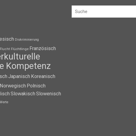
esisch
Diskriminierung
Französisch
Flüchtlinge
Flucht
erkulturelle
lle Kompetenz
isch
Japanisch
Koreanisch
Norwegisch
Polnisch
isch
Slowakisch
Slowenisch
Werte