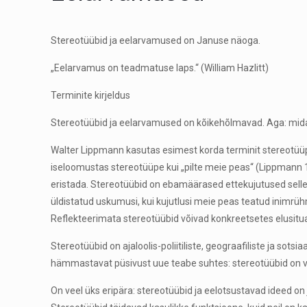
Stereotüübid ja eelarvamused on Januse näoga.
„Eelarvamus on teadmatuse laps.“ (William Hazlitt)
Terminite kirjeldus
Stereotüübid ja eelarvamused on kõikehõlmavad. Aga: mida
Walter Lippmann kasutas esimest korda terminit stereotüüp 
iseloomustas stereotüüpe kui „pilte meie peas“ (Lippmann 1
eristada. Stereotüübid on ebamäärased ettekujutused selles
üldistatud uskumusi, kui kujutlusi meie peas teatud inimr
Reflekteerimata stereotüübid võivad konkreetsetes elusitu
Stereotüübid on ajaloolis-poliitiliste, geograafiliste ja sot
hämmastavat püsivust uue teabe suhtes: stereotüübid on väga
On veel üks eripära: stereotüübid ja eelotsustavad ideed 