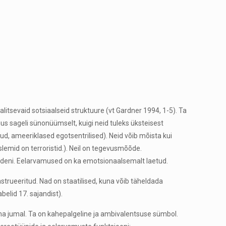
itsevaid sotsiaalseid struktuure (vt Gardner 1994, 1-5). Ta
s sageli sünonüümselt, kuigi neid tuleks üksteisest
d, ameeriklased egotsentrilised). Neid võib mõista kui
emid on terroristid.). Neil on tegevusmõõde.
gudeni. Eelarvamused on ka emotsionaalsemalt laetud.
onstrueeritud. Nad on staatilised, kuna võib täheldada
elid 17. sajandist).
ma jumal. Ta on kahepalgeline ja ambivalentsuse sümbol.