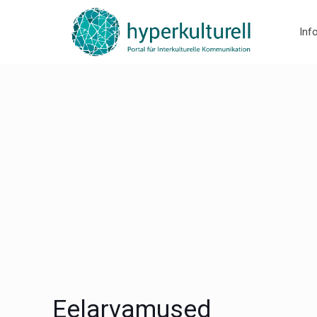
Inf
Eelarvamused