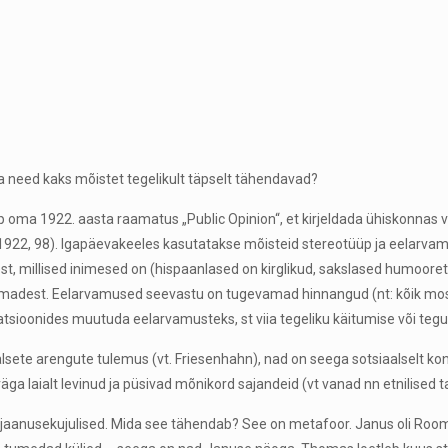
 need kaks mõistet tegelikult täpselt tähendavad?
oma 1922. aasta raamatus „Public Opinion“, et kirjeldada ühiskonnas val
922, 98). Igapäevakeeles kasutatakse mõisteid stereotüüp ja eelarvamu
t, millised inimesed on (hispaanlased on kirglikud, sakslased humooretu
ühmadest. Eelarvamused seevastu on tugevamad hinnangud (nt: kõik mosl
atsioonides muutuda eelarvamusteks, st viia tegeliku käitumise või te
siaalsete arengute tulemus (vt. Friesenhahn), nad on seega sotsiaalselt k
 laialt levinud ja püsivad mõnikord sajandeid (vt vanad nn etnilised tab
on jaanusekujulised. Mida see tähendab? See on metafoor. Janus oli Roo