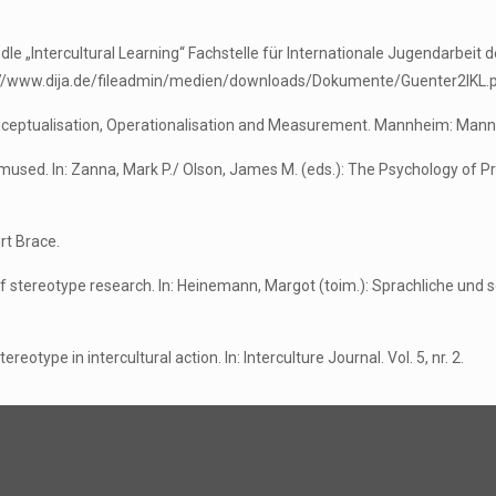
le „Intercultural Learning“ Fachstelle für Internationale Jugendarbeit 
ps://www.dija.de/fileadmin/medien/downloads/Dokumente/Guenter2IKL.p
nceptualisation, Operationalisation and Measurement. Mannheim: Mann
umused. In: Zanna, Mark P./ Olson, James M. (eds.): The Psychology of 
rt Brace.
of stereotype research. In: Heinemann, Margot (toim.): Sprachliche und 
type in intercultural action. In: Interculture Journal. Vol. 5, nr. 2.