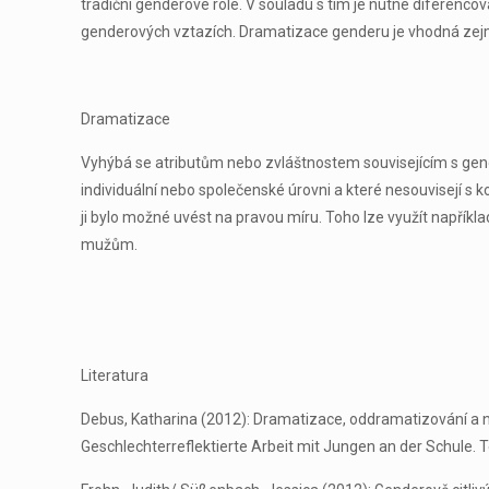
tradiční genderové role. V souladu s tím je nutné diferenc
genderových vztazích. Dramatizace genderu je vhodná zejmén
Dramatizace
Vyhýbá se atributům nebo zvláštnostem souvisejícím s gender
individuální nebo společenské úrovni a které nesouvisejí 
ji bylo možné uvést na pravou míru. Toho lze využít napříkl
mužům.
Literatura
Debus, Katharina (2012): Dramatizace, oddramatizování a n
Geschlechterreflektierte Arbeit mit Jungen an der Schule. T