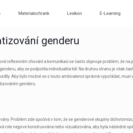
o
Materialschrank
Lexikon
E-Learning
tizování genderu
vě reflexivním chování a komunikaci se často objevuje problém, že na j
 genderu, aby se podpořila individualita lidí. Na druhou stranu je však č
rozdíly. Aby bylo možné se s touto ambivalencí správně vypořádat, mus
izováním genderu.
vány. Problém zde spočívá v tom, že se genderové skupiny dichotomizují
 role nejprve konstruována nebo vizualizována, aby byla následně opět