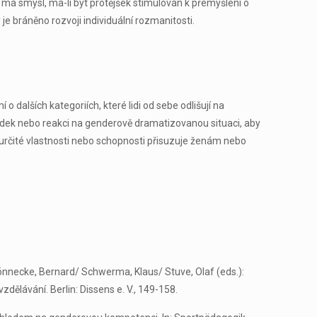
 má smysl, má-li být protějšek stimulován k přemýšlení o
e bráněno rozvoji individuální rozmanitosti.
dalších kategoriích, které lidi od sebe odlišují na
edek nebo reakci na genderově dramatizovanou situaci, aby
e určité vlastnosti nebo schopnosti přisuzuje ženám nebo
önnecke, Bernard/ Schwerma, Klaus/ Stuve, Olaf (eds.):
dělávání. Berlin: Dissens e. V., 149-158.