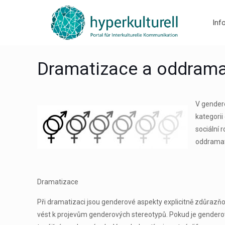
Inf
Dramatizace a oddrama
V gendero
kategorii
sociální 
oddramat
Dramatizace
Při dramatizaci jsou genderové aspekty explicitně zdůrazňo
vést k projevům genderových stereotypů. Pokud je genderová