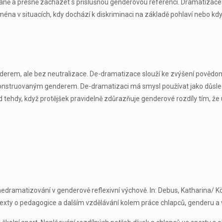
ovaně a přesně zacházet s příslušnou genderovou referencí. Dramatizace
a v situacích, kdy dochází k diskriminaci na základě pohlaví nebo kdy j
em, ale bez neutralizace. De-dramatizace slouží ke zvýšení povědomí o 
s konstruovaným genderem. De-dramatizaci má smysl používat jako důsl
ad tehdy, když protějšek pravidelně zdůrazňuje genderové rozdíly tím, ž
edramatizování v genderově reflexivní výchově. In: Debus, Katharina/ K
exty o pedagogice a dalším vzdělávání kolem práce chlapců, genderu a vz