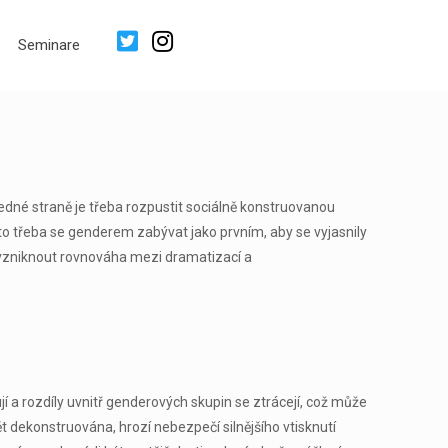
Seminare
edné straně je třeba rozpustit sociálně konstruovanou
asto třeba se genderem zabývat jako prvním, aby se vyjasnily
í vzniknout rovnováha mezi dramatizací a
 a rozdíly uvnitř genderových skupin se ztrácejí, což může
 dekonstruována, hrozí nebezpečí silnějšího vtisknutí