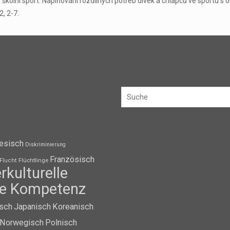
ý školní sport. Naplňování rozdílných potřeb dívek a chlapců ve sportu 
, 2-7.
esisch
Diskriminierung
Französisch
Flüchtlinge
Flucht
erkulturelle
lle Kompetenz
isch
Japanisch
Koreanisch
Norwegisch
Polnisch