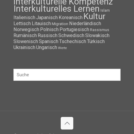
interkulturelle Kompetenz
Interkulturelles Lernen
Islam
Kultur
Italienisch
Japanisch
Koreanisch
Lettisch
Litauisch
Niederländisch
Migration
Norwegisch
Polnisch
Portugiesisch
Rassismus
Rumänisch
Russisch
Schwedisch
Slowakisch
Slowenisch
Spanisch
Tschechisch
Türkisch
Ukrainisch
Ungarisch
Werte