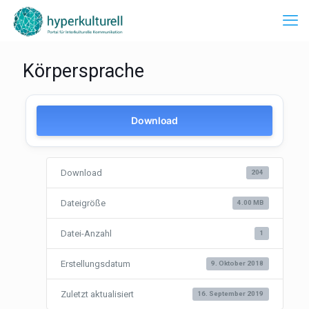
Körpersprache
Download
Download
204
Dateigröße
4.00 MB
Datei-Anzahl
1
Erstellungsdatum
9. Oktober 2018
Zuletzt aktualisiert
16. September 2019