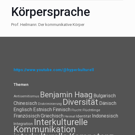
Körpersprache
Prof. Heilmann: Der kommunikative Körper
https://www.youtube.com/@hyperkulturell
Themen
Benjamin Haag
Bulgarisch
Antisemitismus
Diversität
Chinesisch
Dänisch
Diskriminierung
Englisch
Estnisch
Finnisch
Flüchtlinge
Flucht
Französisch
Griechisch
Indonesisch
Identität
Heimat
Interkulturelle
Integration
Kommunikation