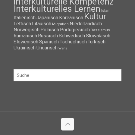
interkulturelle Kompetenz
Interkulturelles Lernen
Islam
Kultur
Italienisch
Japanisch
Koreanisch
Lettisch
Litauisch
Niederländisch
Migration
Norwegisch
Polnisch
Portugiesisch
Rassismus
Rumänisch
Russisch
Schwedisch
Slowakisch
Slowenisch
Spanisch
Tschechisch
Türkisch
Ukrainisch
Ungarisch
Werte