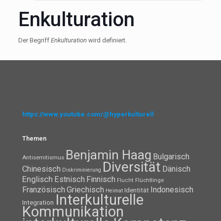
Enkulturation
Der Begriff
Enkulturation
wird definiert.
https://www.youtube.com/@hyperkulturell
Themen
Benjamin Haag
Bulgarisch
Antisemitismus
Diversität
Chinesisch
Dänisch
Diskriminierung
Englisch
Estnisch
Finnisch
Flüchtlinge
Flucht
Französisch
Griechisch
Indonesisch
Identität
Heimat
Interkulturelle
Integration
Kommunikation