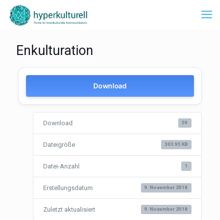
Enkulturation
Download
Download
59
Dateigröße
303.95 KB
Datei-Anzahl
1
Erstellungsdatum
9. November 2018
Zuletzt aktualisiert
9. November 2018