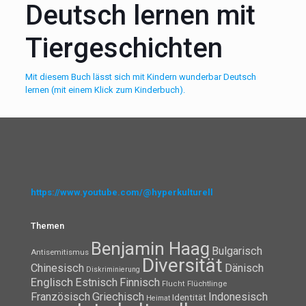
Deutsch lernen mit
Tiergeschichten
Mit diesem Buch lässt sich mit Kindern wunderbar Deutsch
lernen (mit einem Klick zum Kinderbuch).
https://www.youtube.com/@hyperkulturell
Themen
Benjamin Haag
Bulgarisch
Antisemitismus
Diversität
Chinesisch
Dänisch
Diskriminierung
Englisch
Estnisch
Finnisch
Flüchtlinge
Flucht
Französisch
Griechisch
Indonesisch
Identität
Heimat