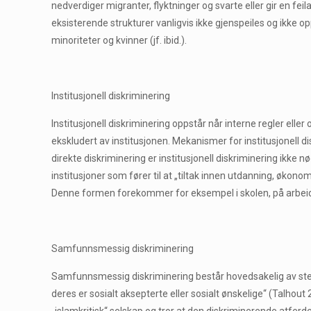
nedverdiger migranter, flyktninger og svarte eller gir en feil
eksisterende strukturer vanligvis ikke gjenspeiles og ikke 
minoriteter og kvinner (jf. ibid.).
Institusjonell diskriminering
Institusjonell diskriminering oppstår når interne regler eller
ekskludert av institusjonen. Mekanismer for institusjonell d
direkte diskriminering er institusjonell diskriminering ikke 
institusjoner som fører til at „tiltak innen utdanning, økonom
Denne formen forekommer for eksempel i skolen, på arbeidsm
Samfunnsmessig diskriminering
Samfunnsmessig diskriminering består hovedsakelig av stere
deres er sosialt aksepterte eller sosialt ønskelige“ (Talhou