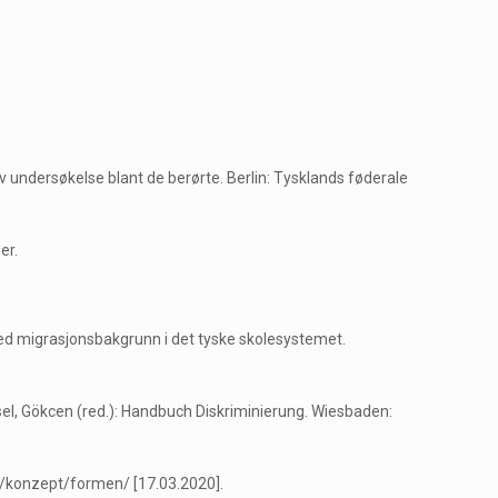
v undersøkelse blant de berørte. Berlin: Tysklands føderale
er.
 med migrasjonsbakgrunn i det tyske skolesystemet.
Yüksel, Gökcen (red.): Handbuch Diskriminierung. Wiesbaden:
/konzept/formen/ [17.03.2020].