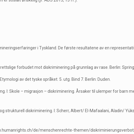
 er sosialt ønskelig (jf. ADS 2015, 15 ff.).
mineringserfaringer i Tyskland. De første resultatene av en representati
tslige forbudet mot diskriminering på grunnlag av rase. Berlin: Spring
ymologi av det tyske språket. 5. utg. Bind 7. Berlin: Duden.
ing. I: Skole – migrasjon – diskriminering. Årsaker til ulemper for barn
l og strukturell diskriminering. I: Scherr, Albert/ El-Mafaalani, Aladin/ 
www.humanrights.ch/de/menschenrechte-themen/diskriminierungsverbot