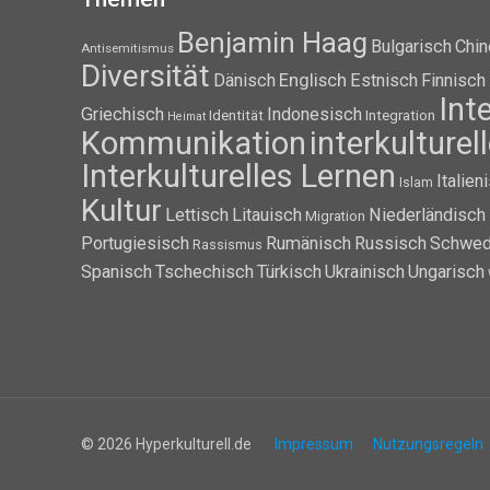
Benjamin Haag
Bulgarisch
Chin
Antisemitismus
Diversität
Dänisch
Englisch
Estnisch
Finnisch
Int
Griechisch
Indonesisch
Identität
Integration
Heimat
Kommunikation
interkulture
Interkulturelles Lernen
Italien
Islam
Kultur
Lettisch
Litauisch
Niederländisch
Migration
Portugiesisch
Rumänisch
Russisch
Schwed
Rassismus
Spanisch
Tschechisch
Türkisch
Ukrainisch
Ungarisch
© 2026 Hyperkulturell.de
Impressum
Nutzungsregeln