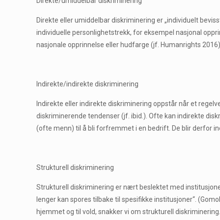
Direkte/umiddelbar diskriminering
Direkte eller umiddelbar diskriminering er „individuelt bevis
individuelle personlighetstrekk, for eksempel nasjonal oppr
nasjonale opprinnelse eller hudfarge (jf. Humanrights 2016)
Indirekte/indirekte diskriminering
Indirekte eller indirekte diskriminering oppstår når et regel
diskriminerende tendenser (jf. ibid.). Ofte kan indirekte di
(ofte menn) til å bli forfremmet i en bedrift. De blir derfor 
Strukturell diskriminering
Strukturell diskriminering er nært beslektet med institusjone
lenger kan spores tilbake til spesifikke institusjoner“. (Gomo
hjemmet og til vold, snakker vi om strukturell diskriminerin