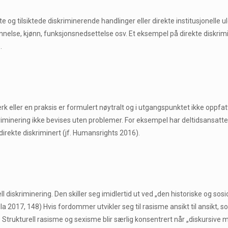
ste og tilsiktede diskriminerende handlinger eller direkte institusjonell
innelse, kjønn, funksjonsnedsettelse osv. Et eksempel på direkte diskrim
.
verk eller en praksis er formulert nøytralt og i utgangspunktet ikke oppfa
skriminering ikke bevises uten problemer. For eksempel har deltidsansatt
indirekte diskriminert (jf. Humansrights 2016).
ll diskriminering. Den skiller seg imidlertid ut ved „den historiske og s
lla 2017, 148) Hvis fordommer utvikler seg til rasisme ansikt til ansikt, so
g. Strukturell rasisme og sexisme blir særlig konsentrert når „diskursive 