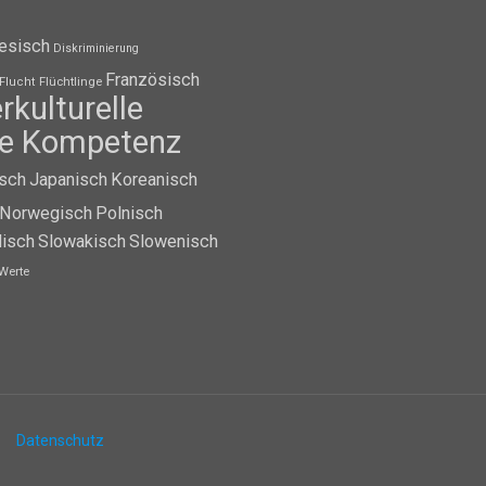
esisch
Diskriminierung
Französisch
Flüchtlinge
Flucht
erkulturelle
lle Kompetenz
isch
Japanisch
Koreanisch
Norwegisch
Polnisch
isch
Slowakisch
Slowenisch
Werte
Datenschutz