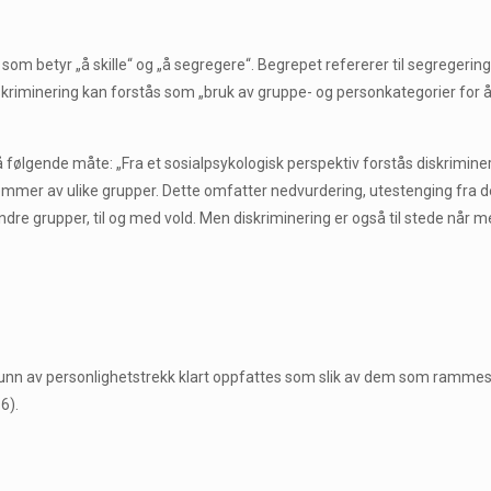
 som betyr „å skille“ og „å segregere“. Begrepet refererer til segregeri
skriminering kan forstås som „bruk av gruppe- og personkategorier for å 
på følgende måte: „Fra et sosialpsykologisk perspektiv forstås diskrimin
er av ulike grupper. Dette omfatter nedvurdering, utestenging fra delt
ndre grupper, til og med vold. Men diskriminering er også til stede når
å grunn av personlighetstrekk klart oppfattes som slik av dem som ramme
6).