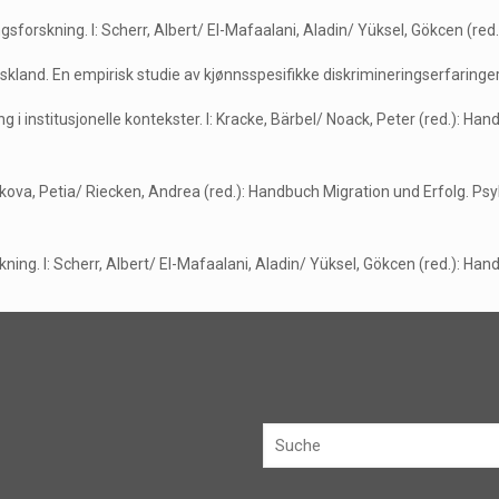
ngsforskning. I: Scherr, Albert/ El-Mafaalani, Aladin/ Yüksel, Gökcen (red
skland. En empirisk studie av kjønnsspesifikke diskrimineringserfaringe
 i institusjonelle kontekster. I: Kracke, Bärbel/ Noack, Peter (red.): H
enkova, Petia/ Riecken, Andrea (red.): Handbuch Migration und Erfolg. 
kning. I: Scherr, Albert/ El-Mafaalani, Aladin/ Yüksel, Gökcen (red.): H