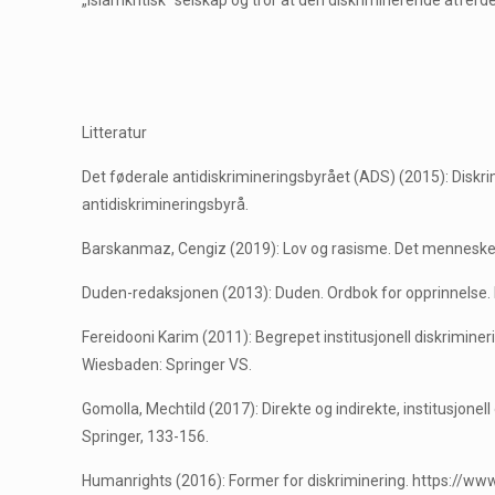
„islamkritisk“ selskap og tror at den diskriminerende atferden
Litteratur
Det føderale antidiskrimineringsbyrået (ADS) (2015): Diskri
antidiskrimineringsbyrå.
Barskanmaz, Cengiz (2019): Lov og rasisme. Det menneskeret
Duden-redaksjonen (2013): Duden. Ordbok for opprinnelse. Et
Fereidooni Karim (2011): Begrepet institusjonell diskriminer
Wiesbaden: Springer VS.
Gomolla, Mechtild (2017): Direkte og indirekte, institusjonel
Springer, 133-156.
Humanrights (2016): Former for diskriminering. https://