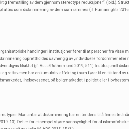
aktig fremstilling av dem gjennom stereotype reduksjoner“. (ibid.). Struktu
oppfattes som diskriminering av dem som rammes (jf. Humanrights 2016).
 organisatoriske handlinger i institusjoner fører til at personer fra visse 
iskriminering opprettholdes uavhengig av „individuelle fordommer eller n
nødvendigvis tilsiktet (jf. Voss/Rothermund 2019, 511). Institusjonell disk
i og rettsvesen har en kumulativ effekt og i sum fører til en tilstand av r
arkedet, i helsevesenet, på boligmarkedet, i politiet eller i lovbeste
otypier. Man antar at diskriminering har en tendens til å finne sted n
t 2019, 10). Det er for eksempel større sannsynlighet for at islamofobiske