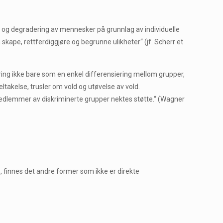
ng og degradering av mennesker på grunnlag av individuelle
skape, rettferdiggjøre og begrunne ulikheter“ (jf. Scherr et
ering ikke bare som en enkel differensiering mellom grupper,
akelse, trusler om vold og utøvelse av vold.
 medlemmer av diskriminerte grupper nektes støtte.“ (Wagner
s, finnes det andre former som ikke er direkte