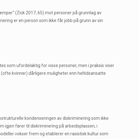
e ulemper“ (Zick 2017, 65) mot personer på grunnlag av
inering er en person som ikke får jobb på grunn av sin
ttes som ufordelaktig for visse personer, men i praksis viser
e (ofte kvinner) dårligere muligheter enn heltidsansatte
osiostrukturelle kondenseringen av diskriminering som ikke
m igjen fører til diskriminering på arbeidsplassen, i
modeller vokser frem og etablerer en rasistisk kultur som