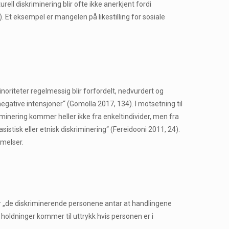
rell diskriminering blir ofte ikke anerkjent fordi
 Et eksempel er mangelen på likestilling for sosiale
minoriteter regelmessig blir forfordelt, nedvurdert og
egative intensjoner“ (Gomolla 2017, 134). I motsetning til
riminering kommer heller ikke fra enkeltindivider, men fra
asistisk eller etnisk diskriminering“ (Fereidooni 2011, 24).
mmelser.
år „de diskriminerende personene antar at handlingene
 holdninger kommer til uttrykk hvis personen er i