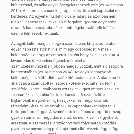
kifejezéssel, és néha egyenlőségjelet tesznek vele (vö. Kuhlmann
2014). A szoros szemantikai, fogalmi és történeti kapcsolat nem
kérdéses. Az egyértelmű definíciós elhatárolás azonban nem
tűnik túl hasznosnak, mivel a két fogalom gyakran egymásba
olvad. A hasonlóságokra és különbségekre való reflektálás
ezért értelmesebbnek tűnik.
Az egyik különbség az, hogy a száműzetés kifejezés inkább
egyéni tapasztalatokat ír le, mint egy közösségét. A másik
különbség az, hogy az emberek önként hagyják el hazájukat. A
kivándorlás önkéntelenségének mértékét a
száműzetéskutatásban jobban hangsúlyozzák, mint a diaszpóra
kontextusában (vö. Kuhlmann 2014). Az egyik legnagyobb
különbség a szülőföldhöz való kötődésben rejlik. A diaszpórák,
akárcsak a száműzöttek, szoros kötelékeket tartanak fenn a
szülőföldjükhöz. Továbbra is ezt tekintik igazi otthonuknak, és
fenntartják saját kulturális identitásukat. A száműzöttek
hajlamosak megbékélni új hazájukkal, és megpróbálnak
társadalmi, érzelmi és szimbolikus kapcsolatokat kiépíteni a
befogadó országgal. A száműzöttek számára a fogadó ország
gyakran átmeneti megoldás marad, és nem kívánnak gyökeret
ereszteni. A származási országhoz való folyamatos kötődés
gyakran az anyaország politikája iránti elkötelezettséggel függ