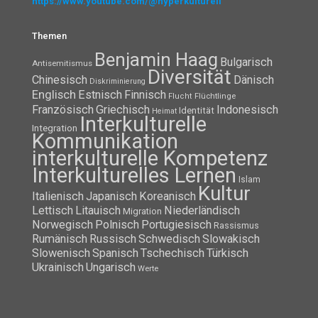
https://www.youtube.com/@hyperkulturell
Themen
Benjamin Haag
Bulgarisch
Antisemitismus
Diversität
Chinesisch
Dänisch
Diskriminierung
Englisch
Estnisch
Finnisch
Flüchtlinge
Flucht
Französisch
Griechisch
Indonesisch
Identität
Heimat
Interkulturelle
Integration
Kommunikation
interkulturelle Kompetenz
Interkulturelles Lernen
Islam
Kultur
Italienisch
Japanisch
Koreanisch
Lettisch
Litauisch
Niederländisch
Migration
Norwegisch
Polnisch
Portugiesisch
Rassismus
Rumänisch
Russisch
Schwedisch
Slowakisch
Slowenisch
Spanisch
Tschechisch
Türkisch
Ukrainisch
Ungarisch
Werte