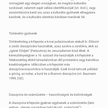
önmagáért egy idegen országban, és megőrzi kulturális
szokásait, valamint saját vallási identifikációját (vö. ibid.), vagy
asszimilációra kerül sor, azaz a kulturális gyökerek elhagyásra
kerülnek, és a kulturális identitás kérdései merülnek fel.
Történelmi gyökerek
Történelmileg a kifejezés a korai judaizmusban alakult ki. Először
a zsidó diaszpórára használták, azaz azokra a zsidókra, akik az
„ígéret földjén“ (Palesztina) és Jeruzsálemen kívül éltek. A
kereszténységben a 16. század óta használják a kifejezést a
felekezetileg eltérő társadalomban élő protestáns vagy katolikus
kisebbségekre. Időközben a kifejezést más
diaszpóracsoportokra is használják. Ezek közé tartozik például
a görög, az indiai, a kurd és a libanoni diaszpóra (vö. Baumann
1999, 252).
Diaszpóra és száműzetés – hasonlóságok és különbségek
A diaszpóra kifejezés gyakran egybeesik a száműzetés (latin
exilium „idegen országban tartózkodó, száműzött“)