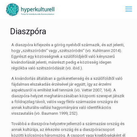
Diaszpóra
A diaszpóra kifejezés a görög nyelvből származik, és azt jelenti,
hogy „szétszóródni“ vagy „szétszóródni“ (vö. Kuhlmann 2014).
Egyrészt egy közösségnek a szülőföldjéről való kényszerű
kivándorlását jelenti, másrészt pedig e közösség idegen
régiókba való szétszóródását (vö. ibid.).
A kivándorlás általában a gyökeretlenség és a szülőföldtől való
fájdalmas elszakadás érzésével jár együtt, így az érzelmi
aspektusról is említést kell tennünk (vö. Vetter 2007, 164). A
diaszpóra-helyzet meghatározásában központi szerepet játszik
a földrajzilag távoli, valós vagy fiktív származási országra és
annak kulturális-vallási hagyományára való identifikációs
visszautalás (vö. Baumann 1999, 252).
Továbbá a diaszpóra-helyzetre jellemző a származási ország és
annak kultúrája, az érkezési ország és a diaszpóracsoport
közötti kölcsönös háromszög. A csoport vagy kisebbségként él