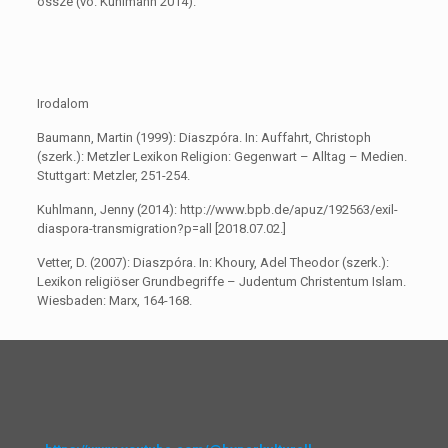
össze (vö. Kuhlmann 2014).
Irodalom
Baumann, Martin (1999): Diaszpóra. In: Auffahrt, Christoph
(szerk.): Metzler Lexikon Religion: Gegenwart – Alltag – Medien.
Stuttgart: Metzler, 251-254.
Kuhlmann, Jenny (2014): http://www.bpb.de/apuz/192563/exil-
diaspora-transmigration?p=all [2018.07.02.]
Vetter, D. (2007): Diaszpóra. In: Khoury, Adel Theodor (szerk.):
Lexikon religiöser Grundbegriffe – Judentum Christentum Islam.
Wiesbaden: Marx, 164-168.