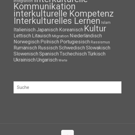
Integration
Kommunikation
interkulturelle Kompetenz
Interkulturelles Lernen
Islam
Kultur
Italienisch
Japanisch
Koreanisch
Lettisch
Litauisch
Niederländisch
Migration
Norwegisch
Polnisch
Portugiesisch
Rassismus
Rumänisch
Russisch
Schwedisch
Slowakisch
Slowenisch
Spanisch
Tschechisch
Türkisch
Ukrainisch
Ungarisch
Werte