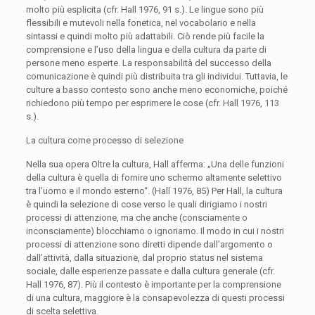
molto più esplicita (cfr. Hall 1976, 91 s.). Le lingue sono più
flessibili e mutevoli nella fonetica, nel vocabolario e nella
sintassi e quindi molto più adattabili. Ciò rende più facile la
comprensione e l’uso della lingua e della cultura da parte di
persone meno esperte. La responsabilità del successo della
comunicazione è quindi più distribuita tra gli individui. Tuttavia, le
culture a basso contesto sono anche meno economiche, poiché
richiedono più tempo per esprimere le cose (cfr. Hall 1976, 113
s.).
La cultura come processo di selezione
Nella sua opera Oltre la cultura, Hall afferma: „Una delle funzioni
della cultura è quella di fornire uno schermo altamente selettivo
tra l’uomo e il mondo esterno“. (Hall 1976, 85) Per Hall, la cultura
è quindi la selezione di cose verso le quali dirigiamo i nostri
processi di attenzione, ma che anche (consciamente o
inconsciamente) blocchiamo o ignoriamo. Il modo in cui i nostri
processi di attenzione sono diretti dipende dall’argomento o
dall’attività, dalla situazione, dal proprio status nel sistema
sociale, dalle esperienze passate e dalla cultura generale (cfr.
Hall 1976, 87). Più il contesto è importante per la comprensione
di una cultura, maggiore è la consapevolezza di questi processi
di scelta selettiva.