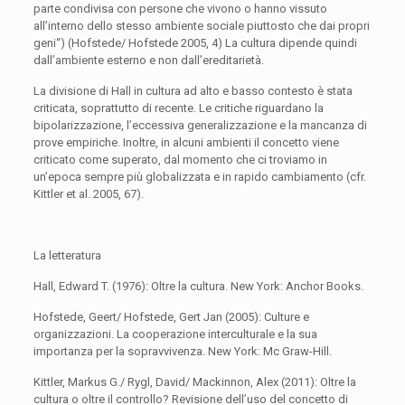
parte condivisa con persone che vivono o hanno vissuto
all’interno dello stesso ambiente sociale piuttosto che dai propri
geni“) (Hofstede/ Hofstede 2005, 4) La cultura dipende quindi
dall’ambiente esterno e non dall’ereditarietà.
La divisione di Hall in cultura ad alto e basso contesto è stata
criticata, soprattutto di recente. Le critiche riguardano la
bipolarizzazione, l’eccessiva generalizzazione e la mancanza di
prove empiriche. Inoltre, in alcuni ambienti il concetto viene
criticato come superato, dal momento che ci troviamo in
un’epoca sempre più globalizzata e in rapido cambiamento (cfr.
Kittler et al. 2005, 67).
La letteratura
Hall, Edward T. (1976): Oltre la cultura. New York: Anchor Books.
Hofstede, Geert/ Hofstede, Gert Jan (2005): Culture e
organizzazioni. La cooperazione interculturale e la sua
importanza per la sopravvivenza. New York: Mc Graw-Hill.
Kittler, Markus G./ Rygl, David/ Mackinnon, Alex (2011): Oltre la
cultura o oltre il controllo? Revisione dell’uso del concetto di