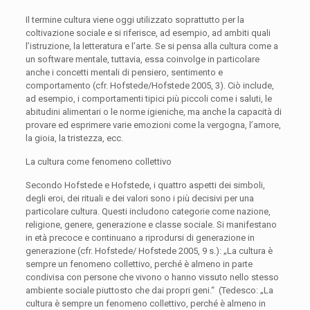
Il termine cultura viene oggi utilizzato soprattutto per la
coltivazione sociale e si riferisce, ad esempio, ad ambiti quali
l’istruzione, la letteratura e l’arte. Se si pensa alla cultura come a
un software mentale, tuttavia, essa coinvolge in particolare
anche i concetti mentali di pensiero, sentimento e
comportamento (cfr. Hofstede/Hofstede 2005, 3). Ciò include,
ad esempio, i comportamenti tipici più piccoli come i saluti, le
abitudini alimentari o le norme igieniche, ma anche la capacità di
provare ed esprimere varie emozioni come la vergogna, l’amore,
la gioia, la tristezza, ecc.
La cultura come fenomeno collettivo
Secondo Hofstede e Hofstede, i quattro aspetti dei simboli,
degli eroi, dei rituali e dei valori sono i più decisivi per una
particolare cultura. Questi includono categorie come nazione,
religione, genere, generazione e classe sociale. Si manifestano
in età precoce e continuano a riprodursi di generazione in
generazione (cfr. Hofstede/ Hofstede 2005, 9 s.): „La cultura è
sempre un fenomeno collettivo, perché è almeno in parte
condivisa con persone che vivono o hanno vissuto nello stesso
ambiente sociale piuttosto che dai propri geni.“ (Tedesco: „La
cultura è sempre un fenomeno collettivo, perché è almeno in