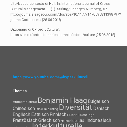
alto/basso contesto di Hall. In: International Journal of Cross
Cultural Management 11 (1). Stirling/ Erlangen-Nürnberg, 67.
http://journals.sagepub.com/doi/abs/10.1177/1470595811398797?
journalCode=ccma [28.06.2018].
Dizionario di Oxford. „Cultura“.
https://en.oxforddictionaries.com/definition/culture [25.06.2018].
https://www.youtube.com/@hyperkulturell
Themen
Benjamin Haag
Bulgarisch
Antisemitismus
Diversität
Chinesisch
Dänisch
Diskriminierung
Englisch
Estnisch
Finnisch
Flüchtlinge
Flucht
Französisch
Griechisch
Indonesisch
Identität
Heimat
Interkulturelle