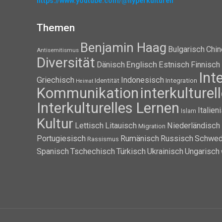
https://www.youtube.com/@hyperkulturell
Themen
Benjamin Haag
Bulgarisch
Chin
Antisemitismus
Diversität
Dänisch
Englisch
Estnisch
Finnisch
Int
Griechisch
Indonesisch
Identität
Integration
Heimat
Kommunikation
interkulture
Interkulturelles Lernen
Italien
Islam
Kultur
Lettisch
Litauisch
Niederländisch
Migration
Portugiesisch
Rumänisch
Russisch
Schwed
Rassismus
Spanisch
Tschechisch
Türkisch
Ukrainisch
Ungarisch