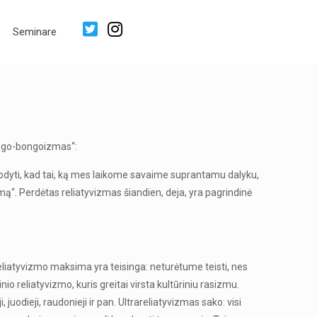
Seminare
bongo-bongoizmas“:
įrodyti, kad tai, ką mes laikome savaime suprantamu dalyku,
. Perdėtas reliatyvizmas šiandien, deja, yra pagrindinė
eliatyvizmo maksima yra teisinga: neturėtume teisti, nes
io reliatyvizmo, kuris greitai virsta kultūriniu rasizmu.
odieji, raudonieji ir pan. Ultrareliatyvizmas sako: visi