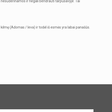
a nesuderinamos ir negali bendrauti tarpusavyje. Tai
 kilmę (Adomas / Ieva) ir todėl iš esmės yra labai panašūs.