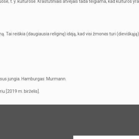
, t. y. kultūrose. Kraštutiniais atvejais tada teigiama, kad kultūros yr
ai reiškia (daugiausia religinę) idėją, kad visi žmonės turi (dieviškąją)
visus jungia. Hamburgas: Murmann.
iu [2019 m. birželis].