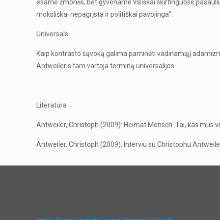
esame žmonės, bet gyvename visiškai skirtinguose pasauliuose
moksliškai nepagrįsta ir politiškai pavojinga“.
Universals
Kaip kontrasto sąvoką galima paminėti vadinamąjį adamizmą. T
Antweileris tam vartoja terminą universalijos.
Literatūra
Antweiler, Christoph (2009): Heimat Mensch. Tai, kas mus 
Antweiler, Christoph (2009): Interviu su Christophu Antweiler