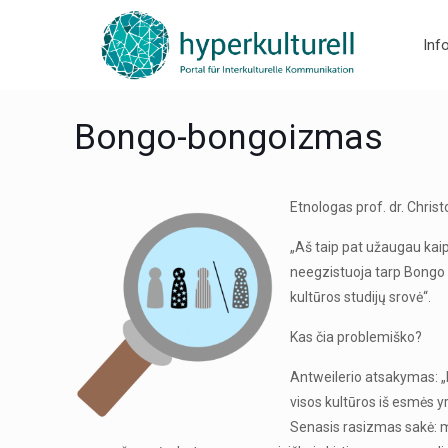
Inf
Bongo-bongoizmas
Etnologas prof. dr. Chri
„Aš taip pat užaugau kaip
neegzistuoja tarp Bongo 
kultūros studijų srovė“.
Kas čia problemiško?
Antweilerio atsakymas: „E
visos kultūros iš esmės yr
Senasis rasizmas sakė: me