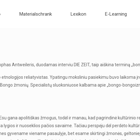
o
Materialschrank
Lexikon
E-Learning
stophas Antweileris, duodamas interviu DIE ZEIT, taip aiškina terminą „
 etnologijos reliatyvistas. Ypatingu moksliniu pasiekimu buvo laikoma 
Bongo žmonių. Specialistų sluoksniuose kalbama apie „bongo-bongoizmą“
su gana apolitiškas žmogus, todėl ir manau, kad pagrindinė kultūrinio r
a lygios ir nuoseklios pačios savaime. Tačiau perspėju dėl perdėto kultūrin
s gyvename viename pasaulyje, bet esame skirtingi žmonės, geltonieji, ju