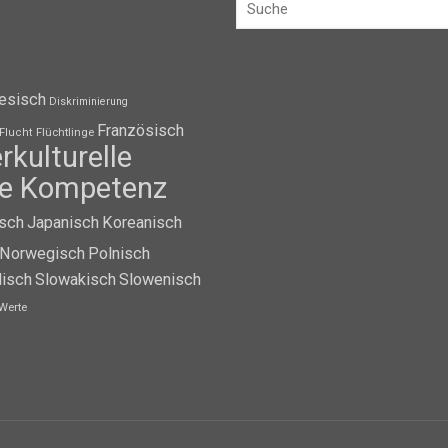
esisch
Diskriminierung
Französisch
Flüchtlinge
Flucht
erkulturelle
lle Kompetenz
isch
Japanisch
Koreanisch
Norwegisch
Polnisch
isch
Slowakisch
Slowenisch
Werte