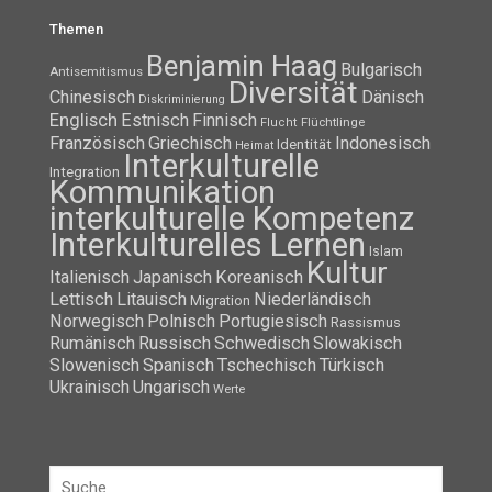
Themen
Benjamin Haag
Bulgarisch
Antisemitismus
Diversität
Chinesisch
Dänisch
Diskriminierung
Englisch
Estnisch
Finnisch
Flüchtlinge
Flucht
Französisch
Griechisch
Indonesisch
Identität
Heimat
Interkulturelle
Integration
Kommunikation
interkulturelle Kompetenz
Interkulturelles Lernen
Islam
Kultur
Italienisch
Japanisch
Koreanisch
Lettisch
Litauisch
Niederländisch
Migration
Norwegisch
Polnisch
Portugiesisch
Rassismus
Rumänisch
Russisch
Schwedisch
Slowakisch
Slowenisch
Spanisch
Tschechisch
Türkisch
Ukrainisch
Ungarisch
Werte