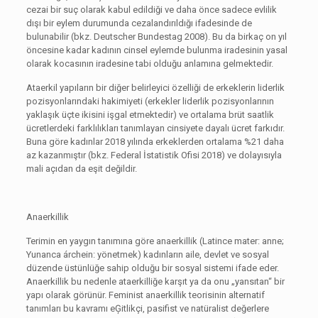
cezai bir suç olarak kabul edildiği ve daha önce sadece evlilik
dışı bir eylem durumunda cezalandırıldığı ifadesinde de
bulunabilir (bkz. Deutscher Bundestag 2008). Bu da birkaç on yıl
öncesine kadar kadının cinsel eylemde bulunma iradesinin yasal
olarak kocasının iradesine tabi olduğu anlamına gelmektedir.
Ataerkil yapıların bir diğer belirleyici özelliği de erkeklerin liderlik
pozisyonlarındaki hakimiyeti (erkekler liderlik pozisyonlarının
yaklaşık üçte ikisini işgal etmektedir) ve ortalama brüt saatlik
ücretlerdeki farklılıkları tanımlayan cinsiyete dayalı ücret farkıdır.
Buna göre kadınlar 2018 yılında erkeklerden ortalama %21 daha
az kazanmıştır (bkz. Federal İstatistik Ofisi 2018) ve dolayısıyla
mali açıdan da eşit değildir.
Anaerkillik
Terimin en yaygın tanımına göre anaerkillik (Latince mater: anne;
Yunanca árchein: yönetmek) kadınların aile, devlet ve sosyal
düzende üstünlüğe sahip olduğu bir sosyal sistemi ifade eder.
Anaerkillik bu nedenle ataerkilliğe karşıt ya da onu „yansıtan“ bir
yapı olarak görünür. Feminist anaerkillik teorisinin alternatif
tanımları bu kavramı eĢitlikçi, pasifist ve natüralist değerlere