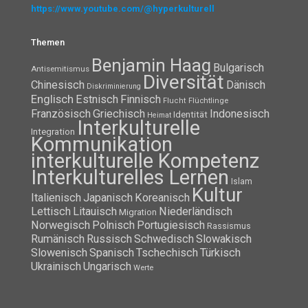
https://www.youtube.com/@hyperkulturell
Themen
Benjamin Haag
Bulgarisch
Antisemitismus
Diversität
Chinesisch
Dänisch
Diskriminierung
Englisch
Estnisch
Finnisch
Flüchtlinge
Flucht
Französisch
Griechisch
Indonesisch
Identität
Heimat
Interkulturelle
Integration
Kommunikation
interkulturelle Kompetenz
Interkulturelles Lernen
Islam
Kultur
Italienisch
Japanisch
Koreanisch
Lettisch
Litauisch
Niederländisch
Migration
Norwegisch
Polnisch
Portugiesisch
Rassismus
Rumänisch
Russisch
Schwedisch
Slowakisch
Slowenisch
Spanisch
Tschechisch
Türkisch
Ukrainisch
Ungarisch
Werte