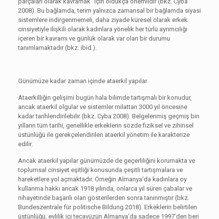
parçaları olarak kavramak“ için oldukça önemlidir (bkz. Cyba
2008). Bu bağlamda, terim yalnızca zamansal bir bağlamda siyasi
sistemlere indirgenmemeli, daha ziyade küresel olarak erkek
cinsiyetiyle ilişkili olarak kadınlara yönelik her türlü ayrımcılığı
içeren bir kavramı ve günlük olarak var olan bir durumu
tanımlamaktadır (bkz. ibid.).
Günümüze kadar zaman içinde ataerkil yapılar
Ataerkilliğin gelişimi bugün hala bilimde tartışmalı bir konudur,
ancak ataerkil olgular ve sistemler milattan 3000 yıl öncesine
kadar tarihlendirilebilir (bkz. Cyba 2008). Belgelenmiş geçmiş bin
yılların tüm tarihi, genellikle erkeklerin sözde fiziksel ve zihinsel
üstünlüğü ile gerekçelendirilen ataerkil yönetim ile karakterize
edilir.
Ancak ataerkil yapılar günümüzde de geçerliliğini korumakta ve
toplumsal cinsiyet eşitliği konusunda çeşitli tartışmalara ve
hareketlere yol açmaktadır. Örneğin Almanya’da kadınlara oy
kullanma hakkı ancak 1918 yılında, onlarca yıl süren çabalar ve
nihayetinde başarılı olan gösterilerden sonra tanınmıştır (bkz.
Bundeszentrale für politische Bildung 2018). Erkeklerin belirtilen
üstünlüğü, evlilik içi tecavüzün Almanya’da sadece 1997’den beri