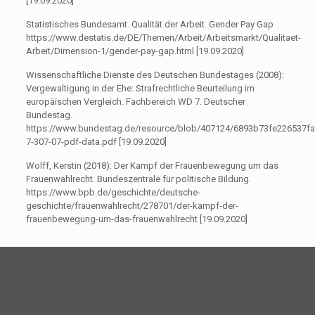
[19.09.2020]
Statistisches Bundesamt. Qualität der Arbeit. Gender Pay Gap
https://www.destatis.de/DE/Themen/Arbeit/Arbeitsmarkt/Qualitaet-
Arbeit/Dimension-1/gender-pay-gap.html [19.09.2020]
Wissenschaftliche Dienste des Deutschen Bundestages (2008):
Vergewaltigung in der Ehe: Strafrechtliche Beurteilung im
europäischen Vergleich. Fachbereich WD 7. Deutscher
Bundestag.
https://www.bundestag.de/resource/blob/407124/6893b73fe226537
7-307-07-pdf-data.pdf [19.09.2020]
Wolff, Kerstin (2018): Der Kampf der Frauenbewegung um das
Frauenwahlrecht. Bundeszentrale für politische Bildung.
https://www.bpb.de/geschichte/deutsche-
geschichte/frauenwahlrecht/278701/der-kampf-der-
frauenbewegung-um-das-frauenwahlrecht [19.09.2020]