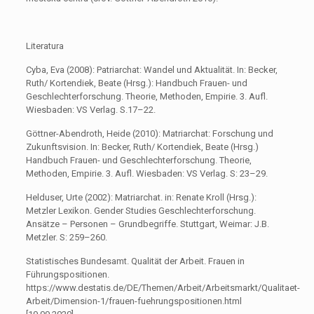
Literatura
Cyba, Eva (2008): Patriarchat: Wandel und Aktualität. In: Becker,
Ruth/ Kortendiek, Beate (Hrsg.): Handbuch Frauen- und
Geschlechterforschung. Theorie, Methoden, Empirie. 3. Aufl.
Wiesbaden: VS Verlag. S.17–22.
Göttner-Abendroth, Heide (2010): Matriarchat: Forschung und
Zukunftsvision. In: Becker, Ruth/ Kortendiek, Beate (Hrsg.)
Handbuch Frauen- und Geschlechterforschung. Theorie,
Methoden, Empirie. 3. Aufl. Wiesbaden: VS Verlag. S: 23–29.
Helduser, Urte (2002): Matriarchat. in: Renate Kroll (Hrsg.):
Metzler Lexikon. Gender Studies Geschlechterforschung.
Ansätze – Personen – Grundbegriffe. Stuttgart, Weimar: J.B.
Metzler. S: 259–260.
Statistisches Bundesamt. Qualität der Arbeit. Frauen in
Führungspositionen.
https://www.destatis.de/DE/Themen/Arbeit/Arbeitsmarkt/Qualitaet-
Arbeit/Dimension-1/frauen-fuehrungspositionen.html