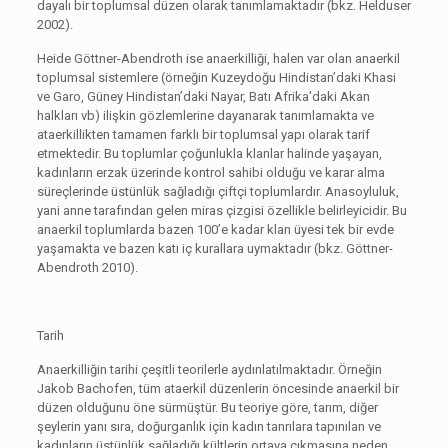
dayalı bir toplumsal düzen olarak tanımlamaktadır (bkz. Helduser
2002).
Heide Göttner-Abendroth ise anaerkilliği, halen var olan anaerkil
toplumsal sistemlere (örneğin Kuzeydoğu Hindistan’daki Khasi
ve Garo, Güney Hindistan’daki Nayar, Batı Afrika’daki Akan
halkları vb) ilişkin gözlemlerine dayanarak tanımlamakta ve
ataerkillikten tamamen farklı bir toplumsal yapı olarak tarif
etmektedir. Bu toplumlar çoğunlukla klanlar halinde yaşayan,
kadınların erzak üzerinde kontrol sahibi olduğu ve karar alma
süreçlerinde üstünlük sağladığı çiftçi toplumlardır. Anasoyluluk,
yani anne tarafından gelen miras çizgisi özellikle belirleyicidir. Bu
anaerkil toplumlarda bazen 100’e kadar klan üyesi tek bir evde
yaşamakta ve bazen katı iç kurallara uymaktadır (bkz. Göttner-
Abendroth 2010).
Tarih
Anaerkilliğin tarihi çeşitli teorilerle aydınlatılmaktadır. Örneğin
Jakob Bachofen, tüm ataerkil düzenlerin öncesinde anaerkil bir
düzen olduğunu öne sürmüştür. Bu teoriye göre, tarım, diğer
şeylerin yanı sıra, doğurganlık için kadın tanrılara tapınılan ve
kadınların üstünlük sağladığı kültlerin ortaya çıkmasına neden