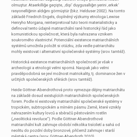
olmuştur. Ataerkilliğe geçişte, ‚dişi‘ duygusallığın yerini ‚erkek‘
rasyonelliğinin aldığını görmüştür (bkz. Helduser 2002). Na tomto
základě Friedrich Engels, doplněný výzkumy etnologa Lewise
Henryho Morgana, reinterpretoval tuto teorii materialisticky a
definoval tento údajně matriarchální raně historický řád jako
komunistickou společnost, která byla nahrazena vznikem
soukromého vlastnictví. Potenciální existence matriarchálních
systémů umožnila položit si otázku, zda vedle patriarchátu
mohly existovat i alternativní společenské systémy (srov. tamtéž).
Historická existence matriarchálních společností je však v
archeologii a etnologii velmi sporná. Naopak jako velmi
pravděpodobná se jeví možnost matriokality, tj. dominance žen v
určitých společenských sférách (srov. tamtéž).
Heide Göttner-Abendrothová proto vymezuje dějiny matriarchátu
na základě dosud existujících matriarchálních společenských
forem. Podle ní existovaly matriarchální společenské systémy v
tropickém, subtropickém a mírném pásmu Země, které vznikly
nahrazením kultury lovců a sběračů pěstováním rostlin
(„neolitická revoluce“). Podle Göttner-Abendrothové
matriarchální kult zahrnuje období několika tisíciletí a sahá od
neolitu do pozdní doby bronzové, přičemž zahrnuje i starší
městská centra (srov. Göttner-Abendroth 2010).