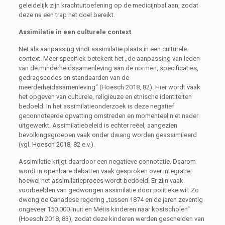
geleidelijk zijn krachtuitoefening op de medicijnbal aan, zodat
deze na een trap het doel bereikt.
Assimilatie in een culturele context
Net als aanpassing vindt assimilatie plaats in een culturele
context. Meer specifiek betekent het „de aanpassing van leden
van de minderheidssamenleving aan de normen, specificaties,
gedragscodes en standaarden van de
meerderheidssamenleving“ (Hoesch 2018, 82). Hier wordt vaak
het opgeven van culturele, religieuze en etnische identiteiten
bedoeld. In het assimilatieonderzoek is deze negatief
geconnoteerde opvatting omstreden en momenteel niet nader
uitgewerkt. Assimilatiebeleid is echter reëel, aangezien
bevolkingsgroepen vaak onder dwang worden geassimileerd
(vgl. Hoesch 2018, 82 e.v.).
Assimilatie krijgt daardoor een negatieve connotatie. Daarom
wordt in openbare debatten vaak gesproken over integratie,
hoewel het assimilatieproces wordt bedoeld. Er zijn vaak
voorbeelden van gedwongen assimilatie door politieke wil. Zo
dwong de Canadese regering „tussen 1874 en de jaren zeventig
ongeveer 150.000 Inuit en Métis kinderen naar kostscholen“
(Hoesch 2018, 83), zodat deze kinderen werden gescheiden van