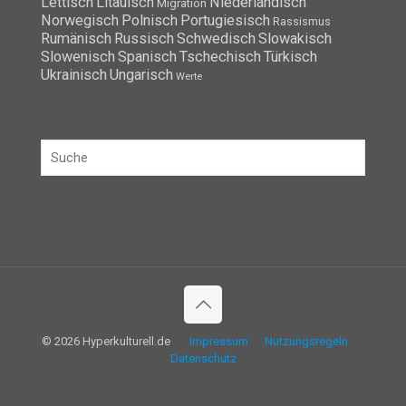
Lettisch
Litauisch
Niederländisch
Migration
Norwegisch
Polnisch
Portugiesisch
Rassismus
Rumänisch
Russisch
Schwedisch
Slowakisch
Slowenisch
Spanisch
Tschechisch
Türkisch
Ukrainisch
Ungarisch
Werte
© 2026 Hyperkulturell.de
Impressum
Nutzungsregeln
Datenschutz