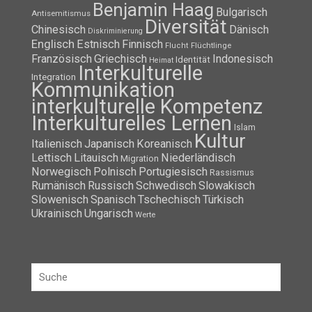
Benjamin Haag
Bulgarisch
Antisemitismus
Diversität
Chinesisch
Dänisch
Diskriminierung
Englisch
Estnisch
Finnisch
Flüchtlinge
Flucht
Französisch
Griechisch
Indonesisch
Identität
Heimat
Interkulturelle
Integration
Kommunikation
interkulturelle Kompetenz
Interkulturelles Lernen
Islam
Kultur
Italienisch
Japanisch
Koreanisch
Lettisch
Litauisch
Niederländisch
Migration
Norwegisch
Polnisch
Portugiesisch
Rassismus
Rumänisch
Russisch
Schwedisch
Slowakisch
Slowenisch
Spanisch
Tschechisch
Türkisch
Ukrainisch
Ungarisch
Werte