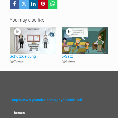
You may also like
Schutzkleidung
5-Satz
7
views
6
views
https://www.youtube.com/@hyperkulturell
Themen