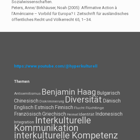
Sozialwissenschaften.
Peters, Anne/ Birkhäuser, Noah (2005): Affirmative Action à
l’Américaine – Vorbild für Europa? I: Zeitschrift für ausländisches
öffentliches Recht und Völkerrecht 65, 1–34.
https://www.youtube.com/@hyperkulturell
Themen
Benjamin Haag
Bulgarisch
Antisemitismus
Diversität
Chinesisch
Dänisch
Diskriminierung
Englisch
Estnisch
Finnisch
Flüchtlinge
Flucht
Französisch
Griechisch
Indonesisch
Identität
Heimat
Interkulturelle
Integration
Kommunikation
interkulturelle Kompetenz