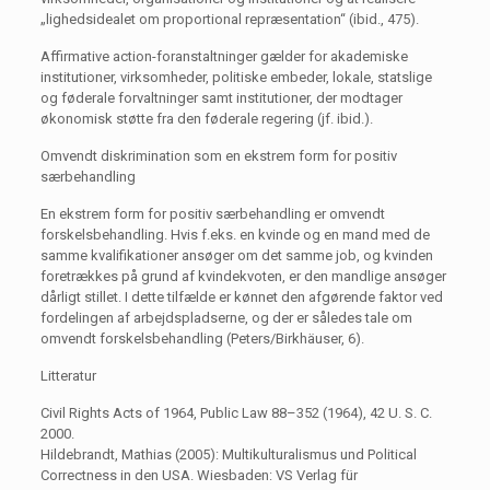
„lighedsidealet om proportional repræsentation“ (ibid., 475).
Affirmative action-foranstaltninger gælder for akademiske
institutioner, virksomheder, politiske embeder, lokale, statslige
og føderale forvaltninger samt institutioner, der modtager
økonomisk støtte fra den føderale regering (jf. ibid.).
Omvendt diskrimination som en ekstrem form for positiv
særbehandling
En ekstrem form for positiv særbehandling er omvendt
forskelsbehandling. Hvis f.eks. en kvinde og en mand med de
samme kvalifikationer ansøger om det samme job, og kvinden
foretrækkes på grund af kvindekvoten, er den mandlige ansøger
dårligt stillet. I dette tilfælde er kønnet den afgørende faktor ved
fordelingen af arbejdspladserne, og der er således tale om
omvendt forskelsbehandling (Peters/Birkhäuser, 6).
Litteratur
Civil Rights Acts of 1964, Public Law 88–352 (1964), 42 U. S. C.
2000.
Hildebrandt, Mathias (2005): Multikulturalismus und Political
Correctness in den USA. Wiesbaden: VS Verlag für