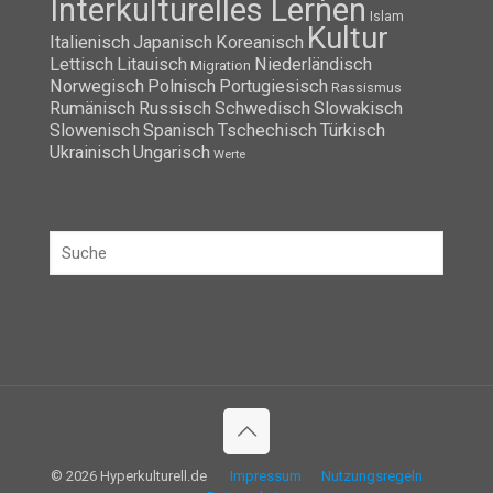
Interkulturelles Lernen
Islam
Kultur
Italienisch
Japanisch
Koreanisch
Lettisch
Litauisch
Niederländisch
Migration
Norwegisch
Polnisch
Portugiesisch
Rassismus
Rumänisch
Russisch
Schwedisch
Slowakisch
Slowenisch
Spanisch
Tschechisch
Türkisch
Ukrainisch
Ungarisch
Werte
© 2026 Hyperkulturell.de
Impressum
Nutzungsregeln