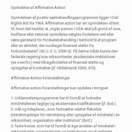
Oprindelse af Affirmative Action
Oprindelsen af positiv særbehandlingsprogrammer ligger i Civil
Rights Act fra 1964. Affirmative action har sin oprindelse i afsnit
VI, hvori det hedder, at „ingen person i USA skal på grund af race,
hudfarve eller national oprindelse nægtes fordelene ved eller
være genstand for forskelsbehandling i henhold til et program
eller en aktivitet, der modtager finansiel støtte fra
forbundsstaten“ (42 U. S. C. 2000 d). På denne måde kunne den
føderale regering true virksomheder, akademiske institutioner
(se ovenfor) med tilbageholdelse af finansiel støtte og
opsigelse af kontrakter (jf. Hildebrandt 2005, 475).
Affirmative Action-foranstaltninger
Affirmative action-foranstaltninger kan opdeles i tre typer:
1. Uddannelsesprogrammer har til formål at forbedre
mindretallenes faglige og akademiske kvalifikationer (jf. ibid.).
2. mål og tidsplaner, „som fastsætter relativt fleksible
tidsretningslinjer for rekruttering eller optagelse af mindretal i en
virksomhed, organisation eller institution“ (ibid.).
3. faste kvoter, som har til formål at øge andelen af mindretal i
virksomheder, organisationer og institutioner og at realisere