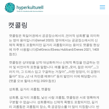
캣콜링
캣콜링은 독일어권에서 공공장소에서의 ‚언어적 성희롱’을 의미하
는 영어 용어입니다(Ismail 2020). 영어에서는 공공장소에서의 신
체적 폭행도 포함하지만 길거리 괴롭힘이라는 용어도 캣콜링 현상
에 자주 사용됩니다(DelGreco/Ebesu Hubbard/Denes 2021, 1403
참조).
캣콜링은 상대방을 성적 대상화하거나 신체적 특징을 언급하는 언
어 및 비언어적 표현을 말합니다. 예를 들면 „웃어, 젊은 여자!“, „그
러지 마, 그 드레스 입고 구걸하는 거잖아“, „야한 엉덩이, 이 겁쟁이
들아!“ 또는 „넌 내 차만큼 예쁘다!“ 등의 발언이 이에 해당합니다.
(캣콜 오브 힐데스하임 2020 참조)
성희롱, 길거리 괴롭힘, 캣콜링
성희롱, 길거리 괴롭힘, 낯선 사람 괴롭힘, 캣콜링은 서로 명확하게
구분할 수 없습니다. 성희롱에는 신체적 폭행도 포함되지만, 길거
리 괴롭힘은 괴롭힘의 장소, 즉 공공장소를 더 많이 지칭합니다. 반