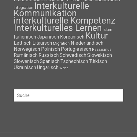
Heimat
Interkulturelle
Integration
Kommunikation
interkulturelle Kompetenz
Interkulturelles Lernen
Islam
Kultur
Italienisch
Japanisch
Koreanisch
Lettisch
Litauisch
Niederländisch
Migration
Norwegisch
Polnisch
Portugiesisch
Rassismus
Rumänisch
Russisch
Schwedisch
Slowakisch
Slowenisch
Spanisch
Tschechisch
Türkisch
Ukrainisch
Ungarisch
Werte