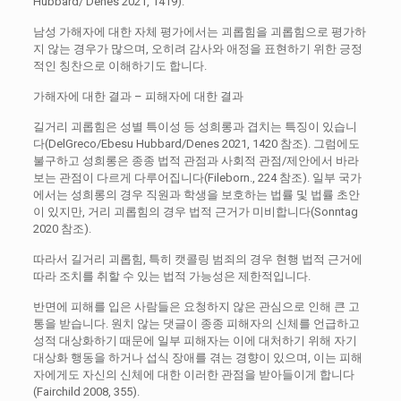
Hubbard/ Denes 2021, 1419).
남성 가해자에 대한 자체 평가에서는 괴롭힘을 괴롭힘으로 평가하
지 않는 경우가 많으며, 오히려 감사와 애정을 표현하기 위한 긍정
적인 칭찬으로 이해하기도 합니다.
가해자에 대한 결과 – 피해자에 대한 결과
길거리 괴롭힘은 성별 특이성 등 성희롱과 겹치는 특징이 있습니
다(DelGreco/Ebesu Hubbard/Denes 2021, 1420 참조). 그럼에도
불구하고 성희롱은 종종 법적 관점과 사회적 관점/제안에서 바라
보는 관점이 다르게 다루어집니다(Fileborn., 224 참조). 일부 국가
에서는 성희롱의 경우 직원과 학생을 보호하는 법률 및 법률 초안
이 있지만, 거리 괴롭힘의 경우 법적 근거가 미비합니다(Sonntag
2020 참조).
따라서 길거리 괴롭힘, 특히 캣콜링 범죄의 경우 현행 법적 근거에
따라 조치를 취할 수 있는 법적 가능성은 제한적입니다.
반면에 피해를 입은 사람들은 요청하지 않은 관심으로 인해 큰 고
통을 받습니다. 원치 않는 댓글이 종종 피해자의 신체를 언급하고
성적 대상화하기 때문에 일부 피해자는 이에 대처하기 위해 자기
대상화 행동을 하거나 섭식 장애를 겪는 경향이 있으며, 이는 피해
자에게도 자신의 신체에 대한 이러한 관점을 받아들이게 합니다
(Fairchild 2008, 355).