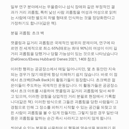
일부 연구 분야에서는 우울증이나 섭식 장애와 같은 부정적인 결
과가 거리 괴롭힘, 특히 낯선 사람 괴롭힘을 여성과 여성으로 읽히
는 사람에 대한 별도의 차별 형태로 인식하는 것을 정당화한다고
가정하기도 합니다(같은 책).
분필 괴롭힘: 초크 백
캣콜링과 길거리 괴롭힘은 국제적인 범위의 문제이며, 연구에 따
르면 전 세계적으로 최소 65%(때로는 최대 90%)의 여성이 이미 길
거리 괴롭힘을 당했거나 당할 가능성이 있는 것으로 나타났습니다
(DelGreco/Ebesu Hubbard/ Denes 2021, 1403 참조).
이러한 행위는 공공장소에서 매일 일어나지만, 몇 초 동안만 지속
되는 경우가 많기 때문에 항상 이해하기 쉽지 않습니다. 바로 이 점
에서 초크백(Chalk Back)의 활동가들이 등장합니다. 초크백은 젊
은이들이 주도하는 국제적인 운동입니다. 이 활동가들은 공공장소
에서 초크 아트를 사용하여 캣콜링과 길거리 괴롭힘에 맞서 싸우
고 있으며, 이러한 경험을 상업적인 거리 분필로 현장에서 기록합
니다(같은 책). 이러한 방식으로 그들은 괴롭힘을 당한 사람들이 그
경험으로 인해 그 장소를 피하기 시작할 수 있는 공간을 되찾고 모
든 사람이 괴롭힘을 볼 수 있게 만들지만, 그렇지 않은 경우 일반 대
중은 괴롭힘을 말하는 순간 즉시 사라지고 보이지 않게 됩니다.
씻어낼 수 있는 분필을 사용하여 이 행동에 영속성을 부여하기 위