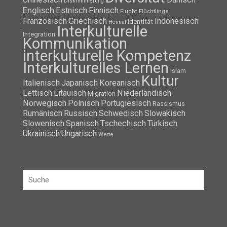
Diskriminierung
Englisch
Estnisch
Finnisch
Flüchtlinge
Flucht
Französisch
Griechisch
Indonesisch
Identität
Heimat
Interkulturelle
Integration
Kommunikation
interkulturelle Kompetenz
Interkulturelles Lernen
Islam
Kultur
Italienisch
Japanisch
Koreanisch
Lettisch
Litauisch
Niederländisch
Migration
Norwegisch
Polnisch
Portugiesisch
Rassismus
Rumänisch
Russisch
Schwedisch
Slowakisch
Slowenisch
Spanisch
Tschechisch
Türkisch
Ukrainisch
Ungarisch
Werte