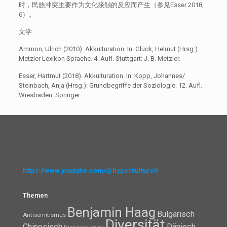
时，民族冲突主要作为文化接触的反应而产生（参见Esser 2018,
6）。
文学
Ammon, Ulrich (2010): Akkulturation. In: Glück, Helmut (Hrsg.):
Metzler Lexikon Sprache. 4. Aufl. Stuttgart: J. B. Metzler.
Esser, Hartmut (2018): Akkulturation. In: Kopp, Johannes/
Steinbach, Anja (Hrsg.): Grundbegriffe der Soziologie. 12. Aufl.
Wiesbaden: Springer.
https://www.youtube.com/@hyperkulturell
Themen
Benjamin Haag
Bulgarisch
Antisemitismus
Diversität
Chinesisch
Dänisch