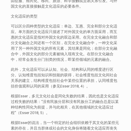
由征服、殖民化、移民、旅游、科学接触或贸易关系引发。与外
国文化的直接接触是文化适应的必要条件。
文化适应的类型
可以区分四种类型的文化适应：单边、互惠、完全和部分文化适
应。单方面的文化适应只描述了对外国文化的单方面采用，而互
惠的文化适应是指对外国文化的双边采用。在完全文化融合和部
分文化融合之间还有一个区别，在完全文化融合中，一种文化采
用了另一种外国文化的所有元素，其结果是同化；在部分文化融
合中，外国文化的部分元素被纳入现有文化。在部分文化融合
中，经常会发生分门别类的情况，即某些领域的元素的融合。
此外，文化适应可以从认知、社会、结构和认同的维度进行区
分。认知维度包括知识和技能的获得，社会维度包括文化间社会
关系的建立，结构维度包括社会中某些位置的承担，认同维度包
括价值观和认同的采用（参见Esser 2018, 4）。
根据Esser，多元文化社会是同化失败的结果，因此也是文化适应
过程失败的结果：“没有民族分层和没有民族分工的融合总是以某
种结构性同化为前提，并与此相关，在其他领域的文化适应过
程“（Esser 2018, 5）。
根据Esser的说法，当一个特定的社会组织依赖于其文化的某些元
素的存在，并且当群体或社会的文化身份将随着文化适应而丧失