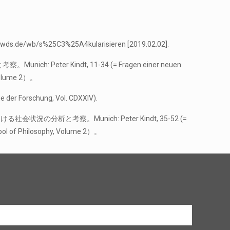
.dwds.de/wb/s%25C3%25A4kularisieren [2019.02.02].
。Munich: Peter Kindt, 11-34 (= Fragen einer neuen
, Volume 2）。
ge der Forschung, Vol. CDXXIV).
l. ヨーロッパにおける社会状況の分析と考察。Munich: Peter Kindt, 35-52 (=
chool of Philosophy, Volume 2）。