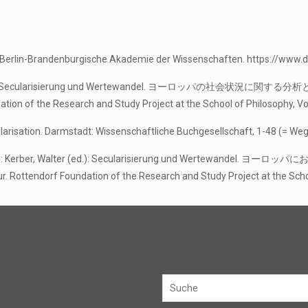
: Berlin-Brandenburgische Akademie der Wissenschaften. https://www
er (ed.): Secularisierung und Wertewandel. ヨーロッパの社会状況に関する分析と考察
ndation of the Research and Study Project at the School of Philosophy
ecularisation. Darmstadt: Wissenschaftliche Buchgesellschaft, 1-48 (= We
sation. In: Kerber, Walter (ed.): Secularisierung und Wertewande
tur. Rottendorf Foundation of the Research and Study Project at the S