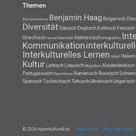
Themen
Benjamin Haag
Bulgarisch
Chin
Antisemitismus
Diversität
Dänisch
Englisch
Estnisch
Finnisch
Int
Griechisch
Indonesisch
Identität
Integration
Heimat
Kommunikation
interkulture
Interkulturelles Lernen
Italien
Islam
Kultur
Lettisch
Litauisch
Niederländisch
Migration
Portugiesisch
Rumänisch
Russisch
Schwed
Rassismus
Spanisch
Tschechisch
Türkisch
Ukrainisch
Ungarisch
© 2026 Hyperkulturell.de
Impressum
Nutzungsregeln