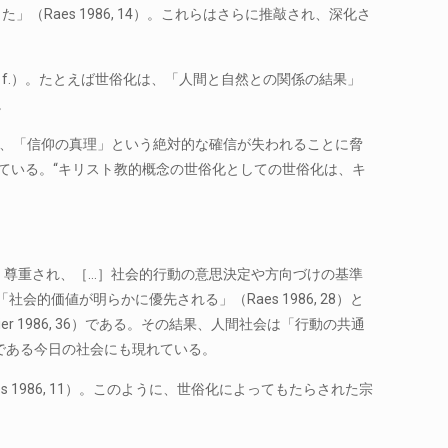
aes 1986, 14）。これらはさらに推敲され、深化さ
7 f.）。たとえば世俗化は、「人間と自然との関係の結果」
。
例えば、「信仰の真理」という絶対的な確信が失われることに脅
表現している。“キリスト教的概念の世俗化としての世俗化は、キ
、尊重され、［…］社会的行動の意思決定や方向づけの基準
会的価値が明らかに優先される」（Raes 1986, 28）と
1986, 36）である。その結果、人間社会は「行動の共通
33）である今日の社会にも現れている。
986, 11）。このように、世俗化によってもたらされた宗