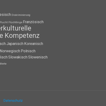
esisch
Diskriminierung
Französisch
Flüchtlinge
Flucht
erkulturelle
lle Kompetenz
isch
Japanisch
Koreanisch
Norwegisch
Polnisch
isch
Slowakisch
Slowenisch
Werte
Datenschutz