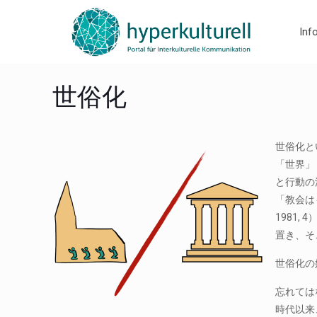
Inf
世俗化
世俗化と
「世界」
と行動の
「教会はも
1981
置き、そこ
世俗化の
忘れては
時代以来