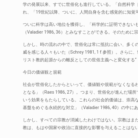
学の発展以来、すでに世俗化も進行している。「自然科学［…］
れ、「19世紀以降、ついに、人間自身を含む感覚的に知覚可能な
ついに科学は高い地位を獲得し、「科学的に証明できないものは
（Valadier 1986, 36）とみなすことができる。そのため
しかし、時の流れの中で、世俗化は常に抵抗に会い、多くの歴史
威を感じる人々もいた（Schrey 1981, 1 f.参
リスト教的起源からの離反としての世俗主義へと変化する“（Schrey 1
今日の価値観と規範
社会が世俗化したからといって、価値観や規範がなくなる
となる」（Raes 1986, 27）。つまり、世俗化が進ん
いう効果をもたらしている。これらの社会的価値は、崇高な権力
基盤をめぐる永続的な対立」（Valadier 1986, 40）
しかし、すべての宗教が消滅したわけではない。宗教はまだ存
教は、もはや国家や政治に直接的な影響を与えることはな