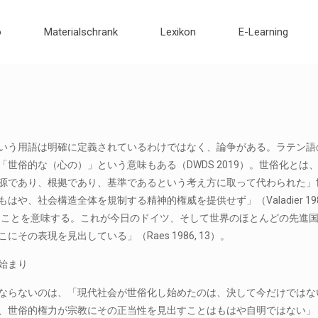
o
Materialschrank
Lexikon
E-Learning
いう用語は明確に定義されているわけではなく、論争がある。ラテン語のs
「世俗的な（心の）」という意味もある（DWDS 2019）。世俗化と
源であり、根拠であり、基準であるという考え方に取って代わられた」世界観で
はや、社会構造全体を規制する精神的権威を提供せず」（Valadier 198
, 4）ことを意味する。これが今日のドイツ、そして世界のほとんどの先
にその表現を見出している」（Raes 1986, 13）。
始まり
ならないのは、「現代社会が世俗化し始めたのは、決して今だけではない」（R
、世俗的権力が宗教にその正当性を見出すことはもはや自明ではない」（Vala