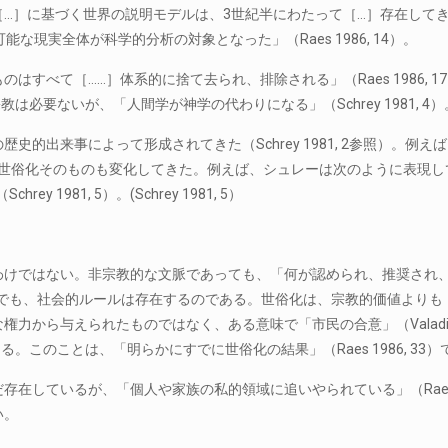
に基づく世界の説明モデルは、3世紀半にわたって［…］存在してきた」（R
現実全体が科学的分析の対象となった」（Raes 1986, 14）。
すべて［……］体系的に捨て去られ、排除される」（Raes 1986, 1
に宗教は必要ないが、「人間学が神学の代わりになる」（Schrey 1981, 4）
的出来事によって形成されてきた（Schrey 1981, 2参照）。
照）。さらに、世俗化そのものも変化してきた。例えば、シュレーは次のように
981, 5）。(Schrey 1981, 5）
わけではない。非宗教的な文脈であっても、「何が認められ、推奨され
だ場所でも、社会的ルールは存在するのである。世俗化は、宗教的価値よりも「社
から与えられたものではなく、ある意味で「市民の合意」（Valadier 
の中にある。このことは、「明らかにすでに世俗化の結果」（Raes 1986, 
在しているが、「個人や家族の私的領域に追いやられている」（Raes 1
い。