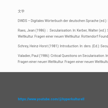
文学
DWDS – Digitales Wörterbuch der deutschen Sprache (ed.)
Raes, Jean (1986)： Secularisation. In: Kerber, Walt
Weltkultur. Fragen einer neuen Weltkultur. Rottendorf Fou
Schrey, Heinz-Horst (1981): Introduction. In: ders. (Ed.): S
Valadier, Paul (1986): Critical Questions on Seculari
Fragen einer neuen Weltkultur. Fragen einer neuen Weltkul
https://www.youtube.com/@hyperkulturell