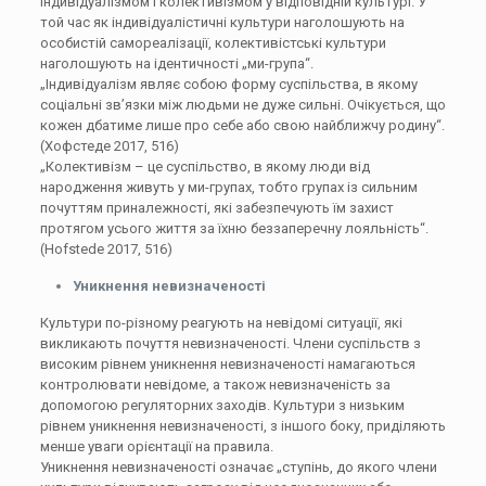
індивідуалізмом і колективізмом у відповідній культурі. У
той час як індивідуалістичні культури наголошують на
особистій самореалізації, колективістські культури
наголошують на ідентичності „ми-група“.
„Індивідуалізм являє собою форму суспільства, в якому
соціальні зв’язки між людьми не дуже сильні. Очікується, що
кожен дбатиме лише про себе або свою найближчу родину“.
(Хофстеде 2017, 516)
„Колективізм – це суспільство, в якому люди від
народження живуть у ми-групах, тобто групах із сильним
почуттям приналежності, які забезпечують їм захист
протягом усього життя за їхню беззаперечну лояльність“.
(Hofstede 2017, 516)
Уникнення невизначеності
Культури по-різному реагують на невідомі ситуації, які
викликають почуття невизначеності. Члени суспільств з
високим рівнем уникнення невизначеності намагаються
контролювати невідоме, а також невизначеність за
допомогою регуляторних заходів. Культури з низьким
рівнем уникнення невизначеності, з іншого боку, приділяють
менше уваги орієнтації на правила.
Уникнення невизначеності означає „ступінь, до якого члени