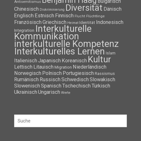
Benjamin Haag
Bulgarisch
Antisemitismus
Diversität
Chinesisch
Dänisch
Diskriminierung
Englisch
Estnisch
Finnisch
Flüchtlinge
Flucht
Französisch
Griechisch
Indonesisch
Identität
Heimat
Interkulturelle
Integration
Kommunikation
interkulturelle Kompetenz
Interkulturelles Lernen
Islam
Kultur
Italienisch
Japanisch
Koreanisch
Lettisch
Litauisch
Niederländisch
Migration
Norwegisch
Polnisch
Portugiesisch
Rassismus
Rumänisch
Russisch
Schwedisch
Slowakisch
Slowenisch
Spanisch
Tschechisch
Türkisch
Ukrainisch
Ungarisch
Werte