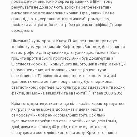
проводилися виключно серед працівників IBM, і тому
результати не дозволяють зробити репрезентативні
висновки про все населення країни. Працівники IBM не
відповідають „середньостатистичним“ громадянам,
оскільки для цієї роботи потрібен рівень кваліфікації вище
середнього.
Німецький культуролог Клаус П. Хансен також критикує
теорію культурних вимірів Хофстеде: „Загалом, його книга є
катастрофою для сучасних культурних досліджень. Вона
грішить проти всього прогресу, який був досягнутий з
шістдесятих років, і, крім усього іншого, цей витвір махінацій
навчив невчених, які вважали концепцію культури
нісенітницею. Ті психологи, соціологи та економісти, які
довіряють лише емпіричному аналізу, були переконані
статистикою
Гофстеде
, що культура складається з твердих
фактів, які можна виміряти та зважити“. (Hansen 2000, 285)
Крім того, критикується те, що ціла країна характеризується
як група, яка не може відображати ідентичність і
саморозуміння окремих соціальних груп. Оскільки
суспільство перебуває в стані постійних процесів і змін,
дані, яким вже понад 40 років, вже не є достатньо
значущими з сьогоднішньої точки зору. Крім того, лише