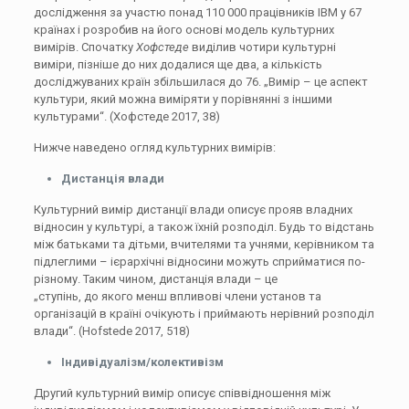
дослідження за участю понад 110 000 працівників IBM у 67
країнах і розробив на його основі модель культурних
вимірів. Спочатку
Хофстеде
виділив чотири культурні
виміри, пізніше до них додалися ще два, а кількість
досліджуваних країн збільшилася до 76. „Вимір – це аспект
культури, який можна виміряти у порівнянні з іншими
культурами“. (Хофстеде 2017, 38)
Нижче наведено огляд культурних вимірів:
Дистанція влади
Культурний вимір дистанції влади описує прояв владних
відносин у культурі, а також їхній розподіл. Будь то відстань
між батьками та дітьми, вчителями та учнями, керівником та
підлеглими – ієрархічні відносини можуть сприйматися по-
різному. Таким чином, дистанція влади – це
„ступінь, до якого менш впливові члени установ та
організацій в країні очікують і приймають нерівний розподіл
влади“. (Hofstede 2017, 518)
Індивідуалізм/колективізм
Другий культурний вимір описує співвідношення між