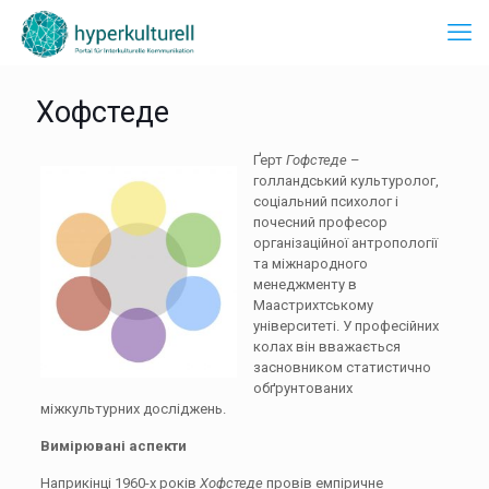
Хофстеде
Ґерт
Гофстеде
–
голландський культуролог,
соціальний психолог і
почесний професор
організаційної антропології
та міжнародного
менеджменту в
Маастрихтському
університеті. У професійних
колах він вважається
засновником статистично
обґрунтованих
міжкультурних досліджень.
Вимірювані аспекти
Наприкінці 1960-х років
Хофстеде
провів емпіричне