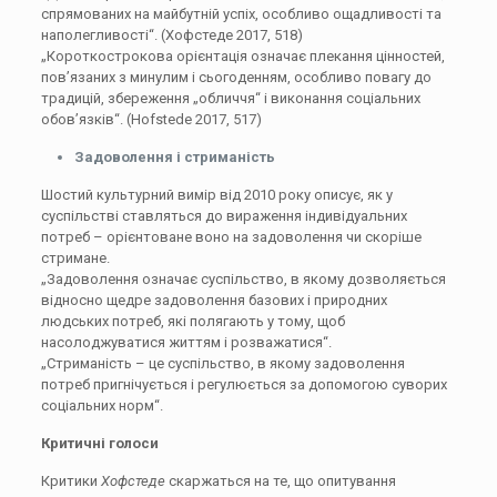
спрямованих на майбутній успіх, особливо ощадливості та
наполегливості“. (Хофстеде 2017, 518)
„Короткострокова орієнтація означає плекання цінностей,
пов’язаних з минулим і сьогоденням, особливо повагу до
традицій, збереження „обличчя“ і виконання соціальних
обов’язків“. (Hofstede 2017, 517)
Задоволення і стриманість
Шостий культурний вимір від 2010 року описує, як у
суспільстві ставляться до вираження індивідуальних
потреб – орієнтоване воно на задоволення чи скоріше
стримане.
„Задоволення означає суспільство, в якому дозволяється
відносно щедре задоволення базових і природних
людських потреб, які полягають у тому, щоб
насолоджуватися життям і розважатися“.
„Стриманість – це суспільство, в якому задоволення
потреб пригнічується і регулюється за допомогою суворих
соціальних норм“.
Критичні голоси
Критики
Хофстеде
скаржаться на те, що опитування