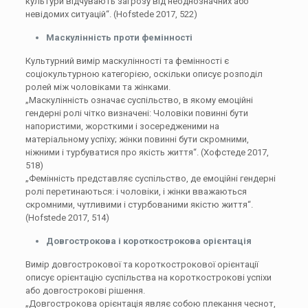
культури відчувають загрозу від неоднозначних або
невідомих ситуацій“. (Hofstede 2017, 522)
Маскулінність проти фемінності
Культурний вимір маскулінності та фемінності є
соціокультурною категорією, оскільки описує розподіл
ролей між чоловіками та жінками.
„Маскулінність означає суспільство, в якому емоційні
гендерні ролі чітко визначені: Чоловіки повинні бути
напористими, жорсткими і зосередженими на
матеріальному успіху; жінки повинні бути скромними,
ніжними і турбуватися про якість життя“. (Хофстеде 2017,
518)
„Фемінність представляє суспільство, де емоційні гендерні
ролі перетинаються: і чоловіки, і жінки вважаються
скромними, чутливими і стурбованими якістю життя“.
(Hofstede 2017, 514)
Довгострокова і короткострокова орієнтація
Вимір довгострокової та короткострокової орієнтації
описує орієнтацію суспільства на короткострокові успіхи
або довгострокові рішення.
„Довгострокова орієнтація являє собою плекання чеснот,