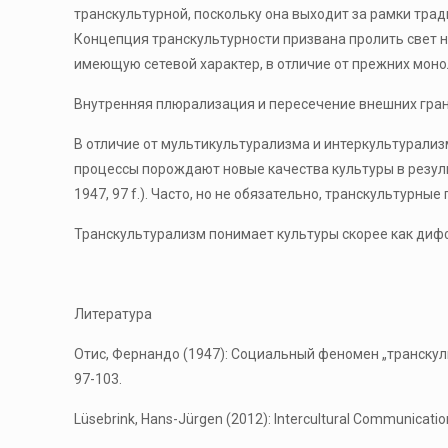
транскультурной, поскольку она выходит за рамки тр
Концепция транскультурности призвана пролить свет н
имеющую сетевой характер, в отличие от прежних мон
Внутренняя плюрализация и пересечение внешних гра
В отличие от мультикультурализма и интеркультурализм
процессы порождают новые качества культуры в резуль
1947, 97 f.). Часто, но не обязательно, транскультурны
Транскультурализм понимает культуры скорее как диф
Литература
Отис, Фернандо (1947): Социальный феномен „транскультур
97-103.
Lüsebrink, Hans-Jürgen (2012): Intercultural Communicat