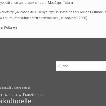
турный опыт детства и юности. Марбург: Tetum.
онституции современных культур. In: Institute for Foreign Cultural Re
ww.forum-interkultur.net/fileadmin/user_upload/pdf (2006).
er Kulturen.
esisch
Diskriminierung
Französisch
Flüchtlinge
Flucht
erkulturelle