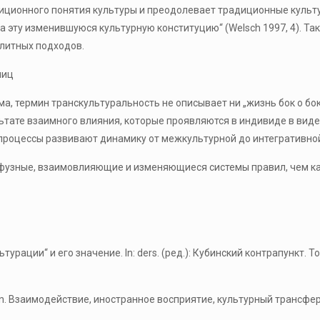
адиционного понятия культуры и преодолевает традиционные куль
а эту изменившуюся культурную конституцию“ (Welsch 1997, 4). Та
олитных подходов.
ниц
а, термин транскультуральность не описывает ни „жизнь бок о бок“
тате взаимного влияния, которые проявляются в индивиде в виде 
е процессы развивают динамику от межкультурной до интегративной (
фузные, взаимовлияющие и изменяющиеся системы правил, чем ка
ации“ и его значение. In: ders. (ред.): Кубинский контрапункт. Tob
ion. Взаимодействие, иностранное восприятие, культурный трансфер. 