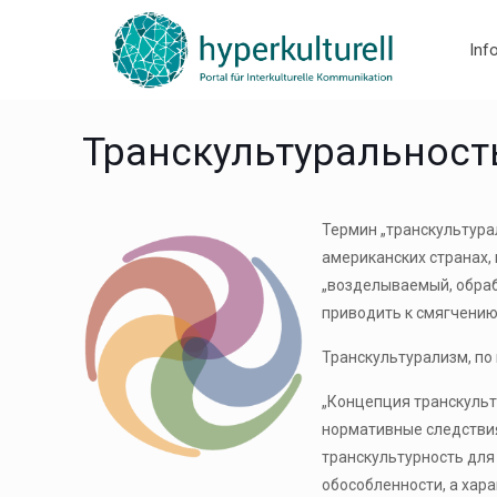
Inf
Транскультуральност
Термин „транскультура
американских странах, в
„возделываемый, обраб
приводить к смягчению 
Транскультурализм, п
„Концепция транскульт
нормативные следствия
транскультурность для
обособленности, а хар