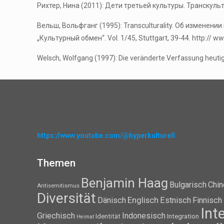
Рихтер, Нина (2011): Дети третьей культуры. Транскуль
Вельш, Вольфганг (1995): Transculturality. Об изменении к
„Культурный обмен“. Vol. 1/45, Stuttgart, 39-44. http:// w
Welsch, Wolfgang (1997): Die veränderte Verfassung heutig
https://www.youtube.com/@hyperkulturell
Themen
Benjamin Haag
Bulgarisch
Chin
Antisemitismus
Diversität
Dänisch
Englisch
Estnisch
Finnisch
Int
Griechisch
Indonesisch
Identität
Integration
Heimat