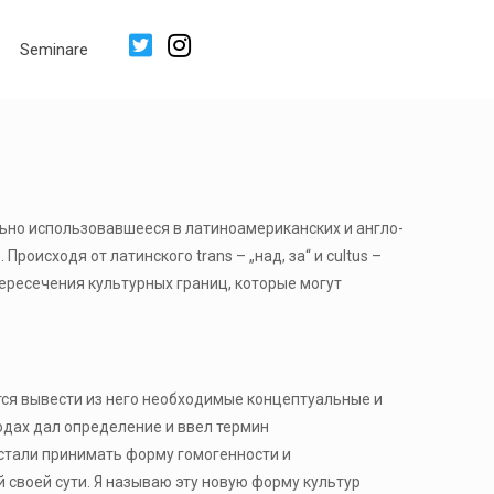
Seminare
льно использовавшееся в латиноамериканских и англо-
роисходя от латинского trans – „над, за“ и cultus –
ресечения культурных границ, которые могут
тся вывести из него необходимые концептуальные и
одах дал определение и ввел термин
стали принимать форму гомогенности и
своей сути. Я называю эту новую форму культур