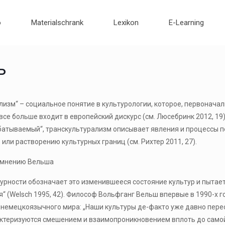
o
Materialschrank
Lexikon
E-Learning
ь
лизм“ – социальное понятие в культурологии, которое, первонача
се больше входит в европейский дискурс (см. Люсебринк 2012, 19). П
атываемый“, транскультурализм описывает явления и процессы пе
или растворению культурных границ (см. Рихтер 2011, 27).
о мнению Вельша
урности обозначает это изменившееся состояние культур и пытае
“ (Welsch 1995, 42). Философ Вольфганг Вельш впервые в 1990-х г
 немецкоязычного мира: „Наши культуры де-факто уже давно пере
актеризуются смешением и взаимопроникновением вплоть до самой 