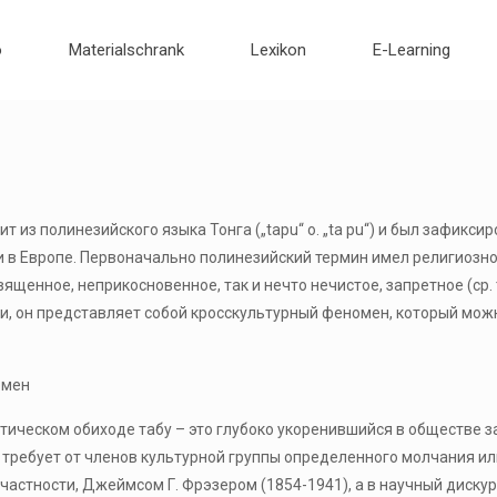
o
Materialschrank
Lexikon
E-Learning
ит из полинезийского языка Тонга („tapu“ o. „ta pu“) и был зафик
и в Европе. Первоначально полинезийский термин имел религиозно-
вященное, неприкосновенное, так и нечто нечистое, запретное (ср. 
и, он представляет собой кросскультурный феномен, который можн
омен
ическом обиходе табу – это глубоко укоренившийся в обществе за
требует от членов культурной группы определенного молчания или
частности, Джеймсом Г. Фрэзером (1854-1941), а в научный дискур