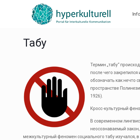
Inf
Табу
Термин „табу“ происход
после чего закрепился 
обозначать как нечто с
пространстве Полинези
1926).
Кросс-культурный фен
В современном лингвист
неосознаваемый закон, 
межкультурный феномен социального табу изучался, в 