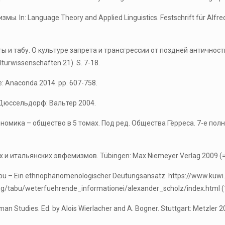
In: Language Theory and Applied Linguistics. Festschrift für Alfred
ы и табу. О культуре запрета и трансгрессии от поздней античности
lturwissenschaften 21). S. 7-18.
e: Anaconda 2014. pp. 607-758.
 Дюссельдорф: Вальтер 2004.
экономика – общество в 5 томах. Под ред. Общества Гёрреса. 7-е пол
и итальянских эвфемизмов. Tübingen: Max Niemeyer Verlag 2009 (= Bei
 – Ein ethnophänomenologischer Deutungsansatz. https://www.kuwi
g/tabu/weterfuehrende_informationei/alexander_scholz/index.html (
man Studies. Ed. by Alois Wierlacher and A. Bogner. Stuttgart: Metzler 2