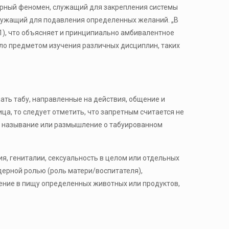
турный феномен, служащий для закрепления системы
 служащий для подавления определенных желаний. „В
41), что объясняет и принципиально амбивалентное
тало предметом изучения различных дисциплин, таких
ать табу, направленные на действия, общение и
ица, то следует отметить, что запретным считается не
яд, называние или размышление о табуированном
я, гениталии, сексуальность в целом или отдельных
дерной ролью (роль матери/воспитателя),
ение в пищу определенных животных или продуктов,