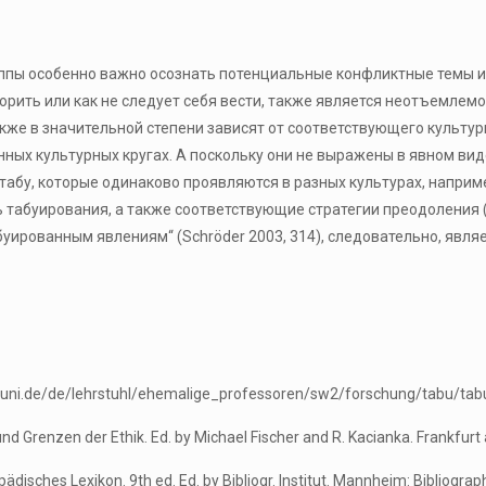
уппы особенно важно осознать потенциальные конфликтные темы и
оворить или как не следует себя вести, также является неотъемле
же в значительной степени зависят от соответствующего культурно
нных культурных кругах. А поскольку они не выражены в явном ви
 табу, которые одинаково проявляются в разных культурах, напри
ь табуирования, а также соответствующие стратегии преодоления (
абуированным явлениям“ (Schröder 2003, 314), следовательно, я
uni.de/de/lehrstuhl/ehemalige_professoren/sw2/forschung/tabu/tabub
 Grenzen der Ethik. Ed. by Michael Fischer and R. Kacianka. Frankfurt a. 
sches Lexikon. 9th ed. Ed. by Bibliogr. Institut. Mannheim: Bibliographi