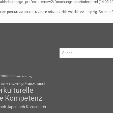
tuhl/ehemalige_professoren/sw2/forschung/tabu/index.html (14.09.20
в развития языка, мифа и обычая. 4th vol. 4th ed. Leipzig: Scientia 
esisch
Diskriminierung
Französisch
Flüchtlinge
Flucht
erkulturelle
lle Kompetenz
isch
Japanisch
Koreanisch