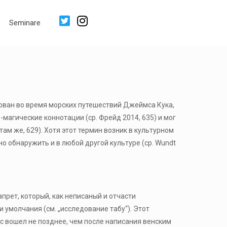
Seminare
сирован во время морских путешествий Джеймса Кука,
магические коннотации (ср. Фрейд 2014, 635) и мог
там же, 629). Хотя этот термин возник в культурном
о обнаружить и в любой другой культуре (ср. Wundt
прет, который, как неписаный и отчасти
 умолчания (см. „исследование табу“). Этот
с вошел не позднее, чем после написания венским