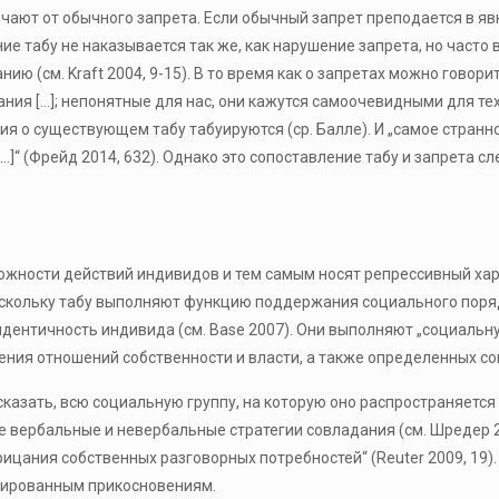
ичают от обычного запрета. Если обычный запрет преподается в яв
ие табу не наказывается так же, как нарушение запрета, но часто
нию (см. Kraft 2004, 9-15). В то время как о запретах можно говор
ания […]; непонятные для нас, они кажутся самоочевидными для тех,
 о существующем табу табуируются (ср. Балле). И „самое странное,
[…]“ (Фрейд 2014, 632). Однако это сопоставление табу и запрета с
.
ожности действий индивидов и тем самым носят репрессивный хара
скольку табу выполняют функцию поддержания социального порядка
нтичность индивида (см. Base 2007). Они выполняют „социальн
ения отношений собственности и власти, а также определенных со
сказать, всю социальную группу, на которую оно распространяется (
 вербальные и невербальные стратегии совладания (см. Шредер 2
рицания собственных разговорных потребностей“ (Reuter 2009, 19)
уированным прикосновениям.