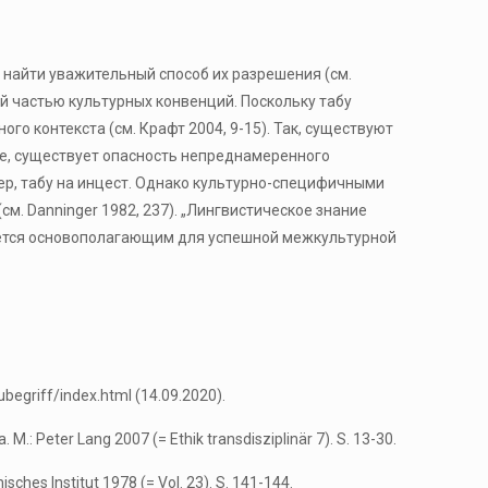
 найти уважительный способ их разрешения (см.
мой частью культурных конвенций. Поскольку табу
го контекста (см. Крафт 2004, 9-15). Так, существуют
де, существует опасность непреднамеренного
мер, табу на инцест. Однако культурно-специфичными
см. Danninger 1982, 237). „Лингвистическое знание
вляется основополагающим для успешной межкультурной
egriff/index.html (14.09.2020).
M.: Peter Lang 2007 (= Ethik transdisziplinär 7). S. 13-30.
sches Institut 1978 (= Vol. 23). S. 141-144.