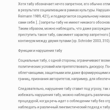
Хотя табу обозначает нечто запретное, его обычно отл
в результате социализации в рамках культуры. Нарушен
Reimann 1989, 421), и подвергается социальному наказа
сами себя. […] запреты-табу не имеют никакого обоснов
Таким образом, можно наблюдать, что даже рассуждения
преступить такое табу, сам имеет характер запретного 
континуум между двумя пулами (ср. Schröder 2003, 310)
Функции и нарушения табу
Социальные табу, с одной стороны, ограничивают возм
политических условий или препятствовать дискурсу. По
облегчающими, защитными или даже формирующими иде
границ, признания авторитетов, например, для обеспеч
Следовательно, нарушение табу ставит под угрозу, так 
избежать нарушения табу, можно наблюдать различные
процедурой, когда речь идет о соблюдении табу без от
наблюдать и различный лингвистический подход к таб