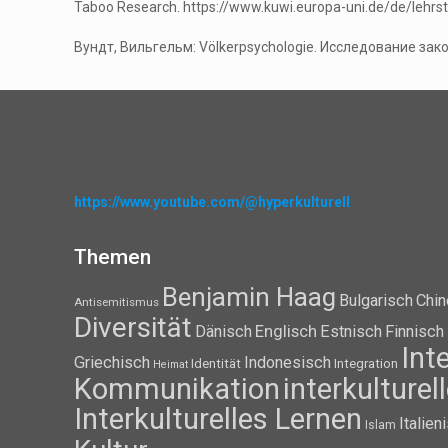
Taboo Research. https://www.kuwi.europa-uni.de/de/lehrs
Вундт, Вильгельм: Völkerpsychologie. Исследование законо
https://www.youtube.com/@hyperkulturell
Themen
Benjamin Haag
Bulgarisch
Chin
Antisemitismus
Diversität
Dänisch
Englisch
Estnisch
Finnisch
Int
Griechisch
Indonesisch
Identität
Integration
Heimat
Kommunikation
interkulture
Interkulturelles Lernen
Italien
Islam