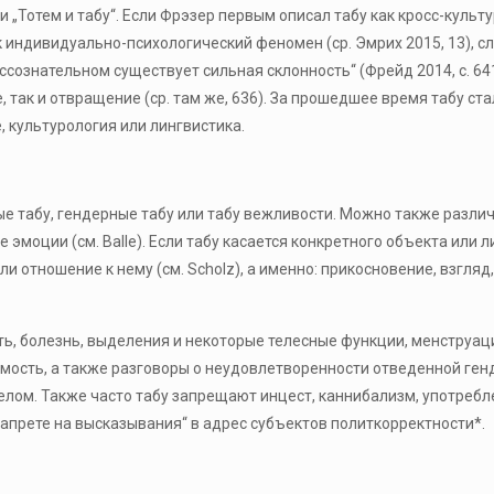
 „Тотем и табу“. Если Фрэзер первым описал табу как кросс-куль
к индивидуально-психологический феномен (ср. Эмрих 2015, 13),
ессознательном существует сильная склонность“ (Фрейд 2014, с. 6
, так и отвращение (ср. там же, 636). За прошедшее время табу с
, культурология или лингвистика.
ые табу, гендерные табу или табу вежливости. Можно также различ
эмоции (см. Balle). Если табу касается конкретного объекта или л
и отношение к нему (см. Scholz), а именно: прикосновение, взгл
ь, болезнь, выделения и некоторые телесные функции, менструаци
мость, а также разговоры о неудовлетворенности отведенной ген
елом. Также часто табу запрещают инцест, каннибализм, употребл
запрете на высказывания“ в адрес субъектов политкорректности*.