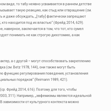
ном виде, то табу неявно усваивается в раннем детстве
 вызывает такую реакцию, как стыд или отвращение (см.
ить и даже обсуждать, „[табу] фактически запрещают
 кто находится под их властью“ (Фрейд 2014, 629).
 наверное, заключается в том, что тот, кто сумел
ледует понимать не как строгую дихотомию, а как
ктер, а с другой – могут способствовать закреплению
 (см. Betz 1978, 144), они также могут быть
ую функцию регулирования поведения, установления
циальных порядков“ (Reimann 1989, 421).
ср. Фрейд 2014, 616). Поэтому для того, чтобы
003, 311). Например, „эвфемизмы являются идеальной
. В зависимости от культурного контекста можно